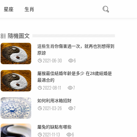
星座
生肖
隨機圖文
這些生肖你傷害過一次，就再也別想得到
原諒
2021-06-30
6
屬猴最佳結婚年齡是多少 在28歲結婚是
最適合的
2022-08-11
7
如何利用冰箱招財
2021-03-26
7
屬兔的缺點有哪些
2021-11-13
6