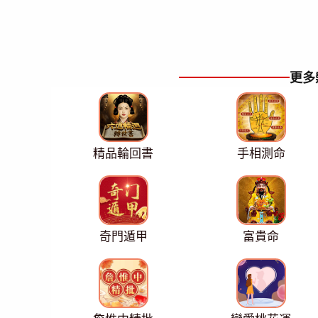
更多
精品輪回書
手相測命
奇門遁甲
富貴命