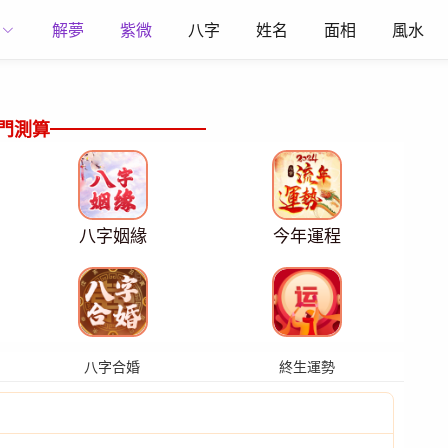
解夢
紫微
八字
姓名
面相
風水
門測算
八字姻緣
今年運程
八字合婚
終生運勢