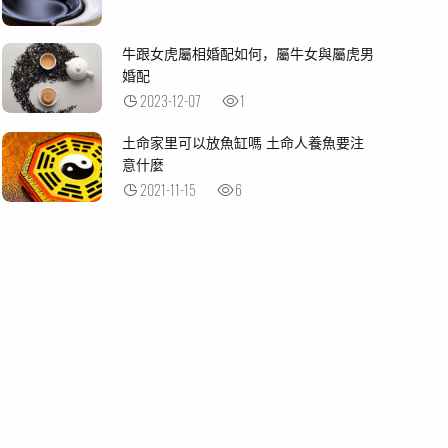
牛跟女虎屬相婚配如何，屬牛女與屬虎男
婚配
2023-12-07
1
土命家里可以放魚缸嗎 土命人養魚要注
意什麼
2021-11-15
6