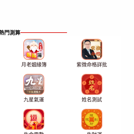
熱門測算
月老姻緣簿
紫微命格詳批
九星氣運
姓名測試