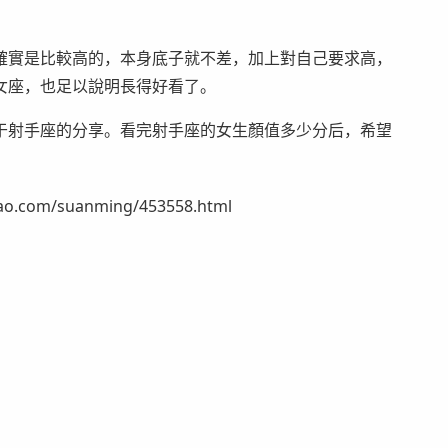
確實是比較高的，本身底子就不差，加上對自己要求高，
女座，也足以說明長得好看了。
于射手座的分享。看完射手座的女生顏值多少分后，希望
om/suanming/453558.html