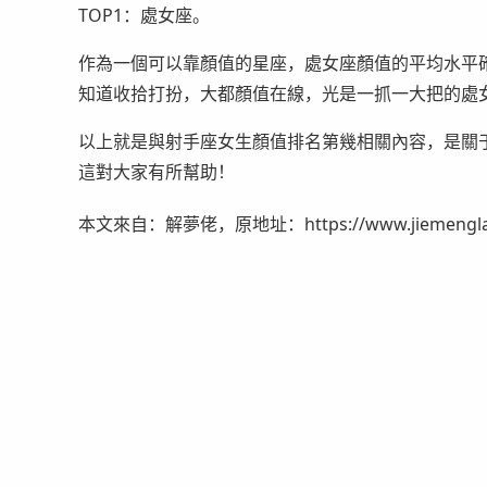
TOP1：處女座。
作為一個可以靠顏值的星座，處女座顏值的平均水平
知道收拾打扮，大都顏值在線，光是一抓一大把的處
以上就是與射手座女生顏值排名第幾相關內容，是關
這對大家有所幫助！
本文來自：解夢佬，原地址：https://www.jiemenglao.c