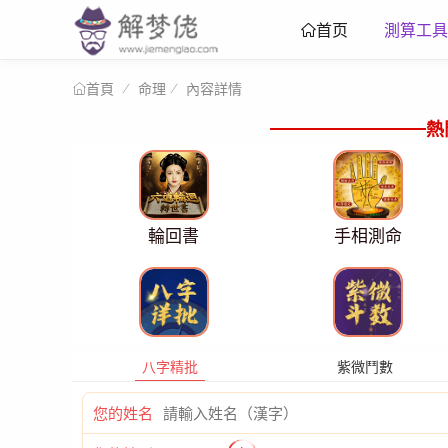
測算工具
首页
命理
內容詳情
首頁
熱
輪回書
手相測命
八字精批
紫微鬥數
您的姓名