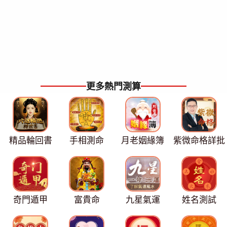
更多熱門測算
精品輪回書
手相測命
月老姻緣簿
紫微命格詳批
奇門遁甲
富貴命
九星氣運
姓名測試