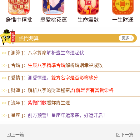
詹惟中精批
戀愛桃花運
生命靈數
一生財運
熱門測算
更多
[ 測算 ]：八字算命
解析壹生命運起伏
>>
[ 合婚 ]：
生辰八字精準合婚
解析婚姻幸福成敗
>>
[ 愛情 ]：
測愛情運，
雙方名字是否影響緣分
>>
[ 財運 ]：解析八字的財運秘密,
詳解是否有富貴命格
>>
[ 流年 ]：
紫微鬥數
看妳終生運
>>
[ 星座 ]：
前方预警！星座年运来袭，好运开启！
>>
上一篇
下一篇