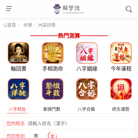
命理
內容詳情
首頁
熱門測算
輪回書
手相測命
八字姻緣
今年運程
八字精批
紫微鬥數
八字合婚
終生運勢
您的姓名
您的性別
男
女