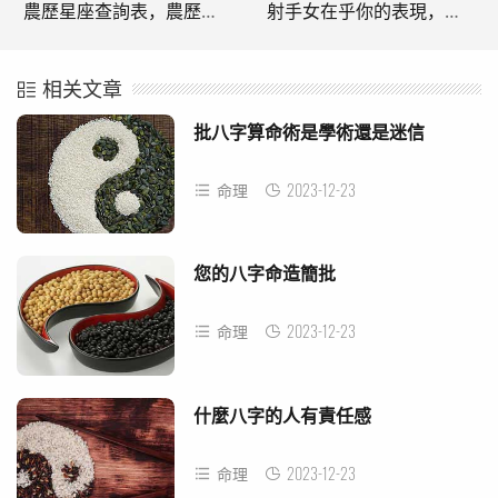
農歷星座查詢表，農歷查詢轉換
射手女在乎你的表現，白羊女vs射手男
相关文章
批八字算命術是學術還是迷信
2023-12-23
命理
您的八字命造簡批
2023-12-23
命理
什麼八字的人有責任感
2023-12-23
命理