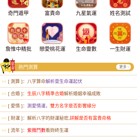
奇門遁甲
富貴命
九星氣運
姓名測試
詹惟中精批
戀愛桃花運
生命靈數
一生財運
熱門測算
更多
[ 測算 ]：八字算命
解析壹生命運起伏
>>
[ 合婚 ]：
生辰八字精準合婚
解析婚姻幸福成敗
>>
[ 愛情 ]：
測愛情運，
雙方名字是否影響緣分
>>
[ 財運 ]：解析八字的財運秘密,
詳解是否有富貴命格
>>
[ 流年 ]：
紫微鬥數
看妳終生運
>>