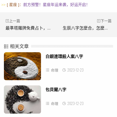
[ 星座 ]：
前方预警！星座年运来袭，好运开启！
>>
上一篇
下一篇
最準塔羅牌免費占卜，免費塔羅牌在線占卜
生辰八字怎麼合，怎麼看生辰八字合不合?生辰八字合不合到底看什麼的呀？
相关文章
白銀連環殺人案八字
2023-12-23
命理
包貝爾八字
2023-12-23
命理