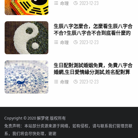
2023-12-23
命理
生辰八字怎麼合，怎麼看生辰八字合
不合?生辰八字合不合到底看什麼的
呀？
2023-12-23
命理
生日配對測試婚姻免費，免費八字合
婚網,生日愛情緣分測試,姓名配對算
命
2023-12-23
命理
Copyright © 2020 解梦佬 版权所有
免责声明：本站部分资源来源于网络，如有侵权，请与联系我们管理员联
系，我们将会尽快处理，谢谢