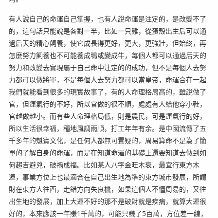
有人說自己的命運自己掌握，也有人說命運是注定的，是改變不了
的，這句話只能說是各對一半，比如一只雞，從蛋殼出生后可以通
過后天的精心飼養，使它成長得更好，更大，更強壯，但始終，再
怎麼努力飼養也不可能養成鴨或變成牛，每個人都可以通過后天的
努力和改變去實現屬于自己命中注定的的成功，但不是每個人去努
力都可以做將軍，不是每個人去努力都可以當皇帝，命運合在一起
我們就能看到很多的現實故事了，有的人命理格局高的，雖說做了
官，但運氣行的不好，所以官做的很不順，處處有人給他穿小鞋，
官越做越小。而有些人命理格局低，則是農民，可是運氣行的好，
所以生活很幸福，種地風調雨順，打工年年有余。是中國流傳了五
千多年的魁寶文化，是任何人都無可置疑的，周易算命不是為了簡
單的了解自身的命運，而是在知道命運的基礎上還要知道去做到如
何趨吉避兇，破禍成福。比如某人八字金旺木衰，最宜行東方木
運，事業方位上也最適合在自己出生地為準的東方城市發展，所謂
財在東方人往西，走錯方向失良機，如果這個人不懂周易的，又往
出生地的發展，加上大運不好的那不是破財就是疾病，就算大運很
好的，本來應該一年賺1千萬的，可能只賺了5百萬，方位差一線，