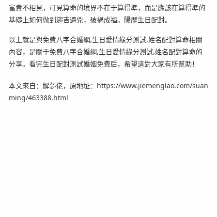
富貴不相見，可見算命的境界不在于算得準，而是應該在算得準的
基礎上如何做到趨吉避兇，破禍成福。陽歷生日配對。
以上就是與免費八字合婚網,生日愛情緣分測試,姓名配對算命相關
內容，是關于免費八字合婚網,生日愛情緣分測試,姓名配對算命的
分享。看完生日配對測試婚姻免費后，希望這對大家有所幫助！
本文來自：解夢佬，原地址：https://www.jiemenglao.com/suan
ming/463388.html