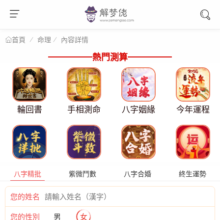
命理
內容詳情
首頁
熱門測算
輪回書
手相測命
八字姻緣
今年運程
八字精批
紫微鬥數
八字合婚
終生運勢
您的姓名
您的性別
男
女