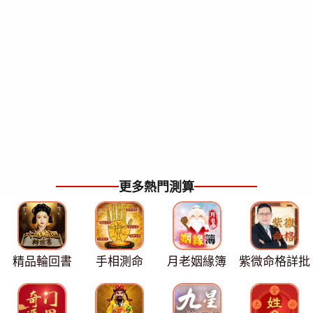
更多熱門測算
精品輪回書
手相測命
月老姻緣簿
紫微命格詳批