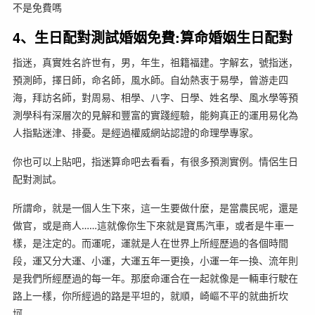
不是免費嗎
4、生日配對測試婚姻免費:算命婚姻生日配對
指迷，真實姓名許世有，男，年生，祖籍福建。字解玄，號指迷，
預測師，擇日師，命名師，風水師。自幼熱衷于易學，曾游走四
海，拜訪名師，對周易、相學、八字、日學、姓名學、風水學等預
測學科有深層次的見解和豐富的實踐經驗，能夠真正的運用易化為
人指點迷津、排憂。是經過權威網站認證的命理學專家。
你也可以上貼吧，指迷算命吧去看看，有很多預測實例。情侶生日
配對測試。
所謂命，就是一個人生下來，這一生要做什麼，是當農民呢，還是
做官，或是商人……這就像你生下來就是寶馬汽車，或者是牛車一
樣，是注定的。而運呢，運就是人在世界上所經歷過的各個時間
段，運又分大運、小運，大運五年一更換，小運一年一換、流年則
是我們所經歷過的每一年。那麼命運合在一起就像是一輛車行駛在
路上一樣，你所經過的路是平坦的，就順，崎嶇不平的就曲折坎
坷。