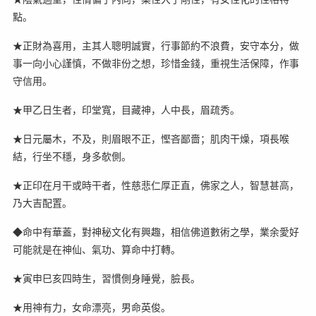
點。
★正財為喜用，主其人聰明誠實，行事節約不浪費，安守本分，做
事一向小心謹慎，不做非份之想，珍惜金錢，重視生活保障，作事
守信用。
★甲乙日生者，印堂寬，目藏神，人中長，眉疏秀。
★日元屬木，不及，則眉眼不正，慳吝鄙嗇；肌肉干燥，項長喉
結，行坐不穩，身多欹側。
★正印在月干或時干者，性慈悲仁厚正直，佛家之人，智慧甚高，
乃大吉配置。
◆命中有華蓋，對神秘文化有興趣，相信佛道數術之學，業余愛好
可能就是在神仙、氣功、算命中打轉。
★寅申巳亥四時生，習慣側身睡覺，臉長。
★用神有力，女命漂亮，男命英俊。