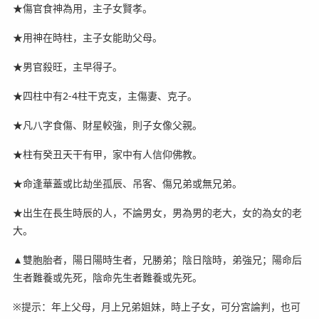
★傷官食神為用，主子女賢孝。
★用神在時柱，主子女能助父母。
★男官殺旺，主早得子。
★四柱中有2-4柱干克支，主傷妻、克子。
★凡八字食傷、財星較強，則子女像父親。
★柱有癸丑天干有甲，家中有人信仰佛教。
★命逢華蓋或比劫坐孤辰、吊客、傷兄弟或無兄弟。
★出生在長生時辰的人，不論男女，男為男的老大，女的為女的老
大。
▲雙胞胎者，陽日陽時生者，兄勝弟；陰日陰時，弟強兄；陽命后
生者難養或先死，陰命先生者難養或先死。
※提示：年上父母，月上兄弟姐妹，時上子女，可分宮論判，也可