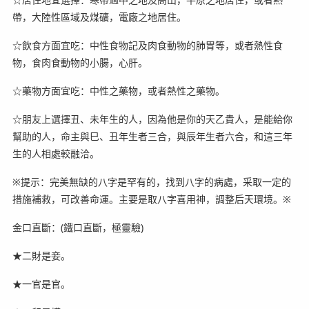
帶，大陸性區域及煤礦，電廠之地居住。
☆飲食方面宜吃：中性食物記及肉食動物的肺胃等，或者熱性食
物，食肉食動物的小腸，心肝。
☆藥物方面宜吃：中性之藥物，或者熱性之藥物。
☆朋友上選擇丑、未年生的人，因為他是你的天乙貴人，是能給你
幫助的人，命主與巳、丑年生者三合，與辰年生者六合，和這三年
生的人相處較融洽。
※提示：完美無缺的八字是罕有的，找到八字的病處，采取一定的
措施補救，可改善命運。主要是取八字喜用神，調整后天環境。※
金口直斷：(鐵口直斷，極靈驗)
★二財是妾。
★一官是官。