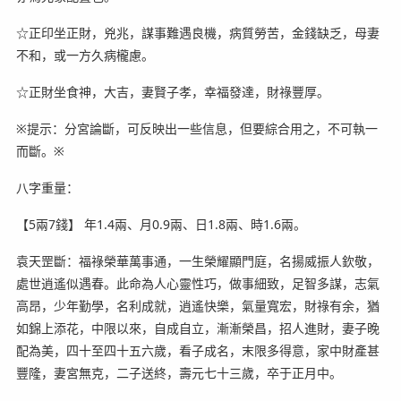
☆正印坐正財，兇兆，謀事難遇良機，病質勞苦，金錢缺乏，母妻
不和，或一方久病櫳慮。
☆正財坐食神，大吉，妻賢子孝，幸福發達，財祿豐厚。
※提示：分宮論斷，可反映出一些信息，但要綜合用之，不可執一
而斷。※
八字重量：
【5兩7錢】 年1.4兩、月0.9兩、日1.8兩、時1.6兩。
袁天罡斷：福祿榮華萬事通，一生榮耀顯門庭，名揚威振人欽敬，
處世逍遙似遇春。此命為人心靈性巧，做事細致，足智多謀，志氣
高昂，少年勤學，名利成就，逍遙快樂，氣量寬宏，財祿有余，猶
如錦上添花，中限以來，自成自立，漸漸榮昌，招人進財，妻子晚
配為美，四十至四十五六歲，看子成名，末限多得意，家中財產甚
豐隆，妻宮無克，二子送終，壽元七十三歲，卒于正月中。