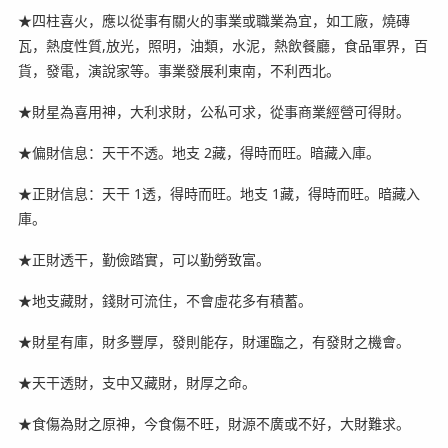
★四柱喜火，應以從事有關火的事業或職業為宜，如工廠，燒磚
瓦，熱度性質,放光，照明，油類，水泥，熱飲餐廳，食品軍界，百
貨，發電，演說家等。事業發展利東南，不利西北。
★財星為喜用神，大利求財，公私可求，從事商業經營可得財。
★偏財信息：天干不透。地支 2藏，得時而旺。暗藏入庫。
★正財信息：天干 1透，得時而旺。地支 1藏，得時而旺。暗藏入
庫。
★正財透干，勤儉踏實，可以勤勞致富。
★地支藏財，錢財可流住，不會虛花多有積蓄。
★財星有庫，財多豐厚，發則能存，財運臨之，有發財之機會。
★天干透財，支中又藏財，財厚之命。
★食傷為財之原神，今食傷不旺，財源不廣或不好，大財難求。