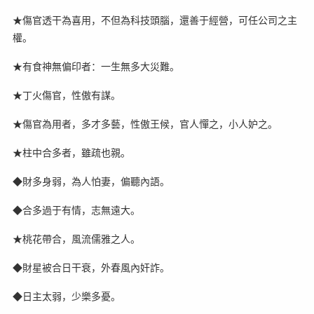
★傷官透干為喜用，不但為科技頭腦，還善于經營，可任公司之主
權。
★有食神無偏印者：一生無多大災難。
★丁火傷官，性傲有謀。
★傷官為用者，多才多藝，性傲王候，官人憚之，小人妒之。
★柱中合多者，雖疏也親。
◆財多身弱，為人怕妻，偏聽內語。
◆合多過于有情，志無遠大。
★桃花帶合，風流儒雅之人。
◆財星被合日干衰，外春風內奸詐。
◆日主太弱，少樂多憂。