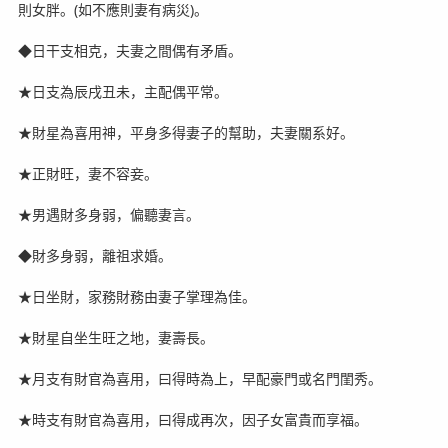
則女胖。(如不應則妻有病災)。
◆日干支相克，夫妻之間偶有矛盾。
★日支為辰戌丑未，主配偶平常。
★財星為喜用神，平身多得妻子的幫助，夫妻關系好。
★正財旺，妻不容妾。
★男遇財多身弱，偏聽妻言。
◆財多身弱，離祖求婚。
★日坐財，家務財務由妻子掌理為佳。
★財星自坐生旺之地，妻壽長。
★月支有財官為喜用，曰得時為上，早配豪門或名門閨秀。
★時支有財官為喜用，曰得成再次，因子女富貴而享福。