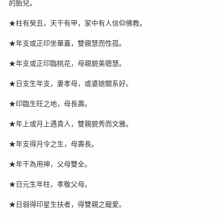
的胎兒。
★柱有癸丑，天干有甲，家中有人信仰佛教。
★年支或正印坐華蓋，雙親慧而性孤。
★年支或正印臨桃花，母親貌美聰慧。
★日支生年支，妻孝母，或婆媳關系好。
★印臨生旺之地，母長壽。
★年上或月上遇貴人，雙親貌秀而文雅。
★年支得月令之生，母壽長。
★年干為用神，父母雙全。
★日元生年柱，孝敬父母。
★日弱得印星生扶者，得雙親之寵愛。