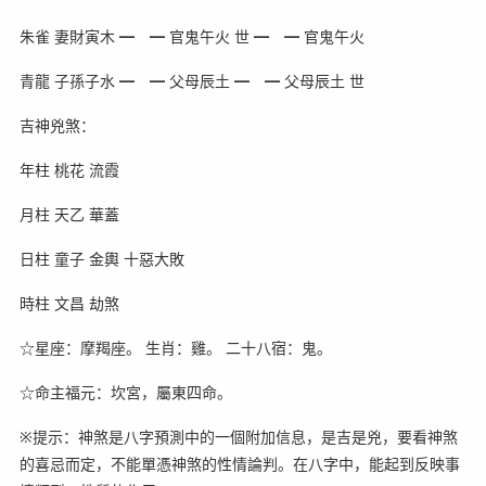
朱雀 妻財寅木 ━ ━ 官鬼午火 世 ━ ━ 官鬼午火
青龍 子孫子水 ━ ━ 父母辰土 ━ ━ 父母辰土 世
吉神兇煞：
年柱 桃花 流霞
月柱 天乙 華蓋
日柱 童子 金輿 十惡大敗
時柱 文昌 劫煞
☆星座：摩羯座。 生肖：雞。 二十八宿：鬼。
☆命主福元：坎宮，屬東四命。
※提示：神煞是八字預測中的一個附加信息，是吉是兇，要看神煞
的喜忌而定，不能單憑神煞的性情論判。在八字中，能起到反映事