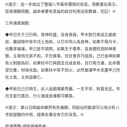
※提示：這一步給出了整個八字最有價值的信息，用數量化表示，
容易理解把握，論命者要有意識的綜合利用這些數據，切記！※
三命通會論斷：
◆甲日生于己巳時，食神旺盛，自身衰弱，甲木對巳來說正處病
狀，雖說暗中有中戊土為財，以巳中丙火為食神，如果不得月令，
也難享福運。甲己是平頭煞，如果生于春季，自身健旺而財神衰
微，主骨肉兄弟不和，平生做事，往往會弄巧成拙，己巳金神如果
有火制服為好，如果柱中巳與酉丑合成金局，且行南方運，此命聲
望日重，材祿充盈。如果柱中見不到火，必然會讓甲木克盡甲己所
化土氣，主兇惡暴亡。
◆甲辰日己巳時生，此人品貌樸素秀麗，一生平安，財富充足。年
月支是巳酉丑，行火運或金運都可顯貴。
※提示：單以日時論命顯然有失偏頗，但給出的斷語可以為分析八
字起提醒的作用，經典名著自有它的深意。※
窮通寶鑒-調侯用神參考：