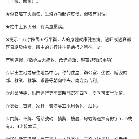
（干癬、賴痢）。
★傷官屬丁火而盛，生殖器勃起速度慢，但較有耐性。
★柱中土多火弱，有高血壓病。
※提示：八字陰陽五行平衡，人的身體就康健無病。過旺或過衰都
容易誘發疾病，所主的五行往往是病根之所在。※
有利選擇：(指導后天補救、改造命運、趨吉避兇的事項)
☆以出生地或居住地為中心，你的住屋、辦公室、坐位、睡姿頭
部、就業、就學、求醫等朝向中央、南方為吉利。
☆創業時機、出門遠行等辦事時間選在四季、夏季可事半功倍。
☆衣著、首飾、家具、裝潢等宜采用黃色、紅色。
☆門牌、車牌、電話號碼、抽獎、樓層、房號等選擇有數字5，6或
有3，4比較幸運。
☆居住地宜選擇：寒帶適中之地及高山，平原之地居住，或者熱