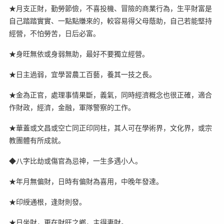
★月支正財，勤勞節儉，不喜投機、冒險的商業行為，生平財富是
自己踏踏實實、一點點賺來的，較容易得父母蔭助，自己若能堅持
經營，不怕勞苦，日后必富。
★身旺無依或身弱無助，最好不要獨立經營。
★日主過弱，宜學習農工百藝，養其一技之長。
★金為正官，處理事情果斷，義氣，同時經濟概念也很正確，適合
作財政，經濟，金融，軍隊警察的工作。
★華蓋或文昌或空亡同正印同柱，其人可在學術界，文化界，或宗
教團體有所成就。
◆八字比劫或傷官為忌神，一生多遇小人。
★年月無偏財，日時有偏財為喜用，中晚年發達。
★印綬通根，逢財則發。
★日坐財，更在財旺之鄉，主得妻財。