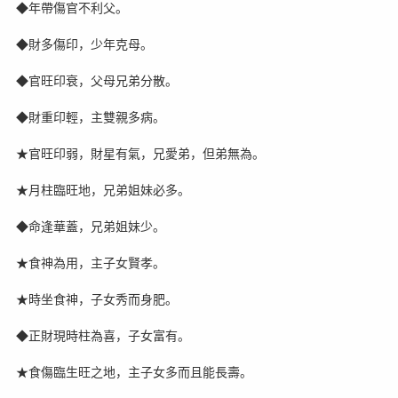
◆年帶傷官不利父。
◆財多傷印，少年克母。
◆官旺印衰，父母兄弟分散。
◆財重印輕，主雙親多病。
★官旺印弱，財星有氣，兄愛弟，但弟無為。
★月柱臨旺地，兄弟姐妹必多。
◆命逢華蓋，兄弟姐妹少。
★食神為用，主子女賢孝。
★時坐食神，子女秀而身肥。
◆正財現時柱為喜，子女富有。
★食傷臨生旺之地，主子女多而且能長壽。