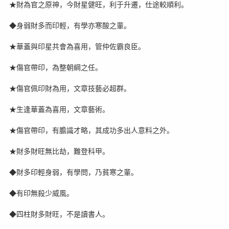
★財為官之原神，今財星健旺，利于升遷，仕途較順利。
◆身弱財多而印輕，有學亦寒酸之輩。
★華蓋與印星共會為喜用，管仲佐霸良臣。
★傷官帶印，為整朝綱之任。
★傷官佩印財為用，文章技藝必超群。
★生逢華蓋為喜用，文章藝術。
★傷官帶印，有膽識才略，其成功多出人意料之外。
★財多財旺無比劫，難登科甲。
◆財多印輕身弱，有學問，乃貧寒之輩。
◆有印無殺少威風。
◆四柱財多財旺，不是讀書人。