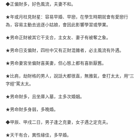
◆正偏財多，好色風流，夫妻不和。
★年或月柱見財星：容易早婚、早戀，在學生時期就會有愛戀行
為，容易主動去追逐小姑娘，會因此影響學習或學業。
★男命正財被其它干支合，主女友、妻子有被奪之象。
★男命日支偏財，四柱中又有正財混雜者，必主風流有外遇。
★男命妻宮坐偏財喜美妻，但心態上都有喜新厭舊。
★比肩，劫財格的男人，說話大都很直，無雅氣，會打太太，用“三
字經”罵太太。
★男命財多，且坐庫入墓，主多次婚姻。
★男命財多身弱，多晚婚。
◆甲辰、甲戌二日，男子逢之克妻，女子遇之定克夫。
★天干有合，異性緣佳，多早婚。