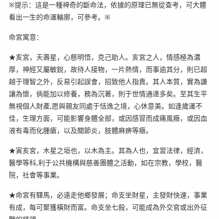
※提示：這是一種神奇的斷命法，依據的原理已無從查考，可大體
看出一生的命運輪廓，可參考。※
命宮寓意：
★亥宮，天壽星，心慈明悟，克己助人。亥宮之人，情感極為濃
厚，神經又屬敏銳，故待人接物，一片熱情，而事逾其分，則已超
越于理智之外，反易引起誤會，招致他人指責。其人本質，實為謙
讓為懷，倘能加以修養，務為沉著，則于世情通達多矣。至其生平
無視個人財產,愿與親友同處于恬逸之境，心休意美。如逢歲運不
佳，生理方面，可能影響身體全部，或因感冒而成痛風癥，或因血
液有毒而化腫瘡，以及關節炎，肢體麻痹等癥。
★寅亥宮，木星之垣也，以木為主。其為人也，宜習法律，經濟，
醫學等科,利于公共機構與慈善團體之活動，如在宗教，學校，醫
院，社會等事業。
★命宮有驛馬，必遠走他鄉發展；命支坐財星，主發財快速，事業
有成，每可聚獲橫財而富。命支坐七殺，可能成為外交官或出外征