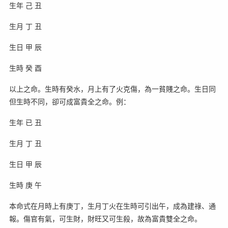
生年 己 丑
生月 丁 丑
生日 甲 辰
生時 癸 酉
以上之命。生時有癸水，月上有了火克傷，為一貧賤之命。生日同
但生時不同，卻可成富貴全之命。例：
生年 已 丑
生月 丁 丑
生日 甲 辰
生時 庚 午
本命式在月時上有庚丁，生月丁火在生時可引出午，成為建祿、通
報。傷官有氣，可生財，財旺又可生殺，故為富貴雙全之命。