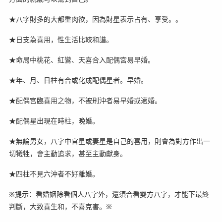
★八字財多的大都重肉欲，因為財星表示占有、享受。。
★日支為喜用，性生活比較和諧。
★命局中桃花、紅鸞、天喜合入配偶宮易早婚。
★年、月、日柱有合或化成配偶星者。早婚。
★配偶宮臨喜用之物，不被刑沖者易早婚或適婚。
★配偶星出現在時柱，晚婚。
★無論男女，八字中官星或妻星是自己的喜用，則會為對方作出一
切犧牲，會主動追求，甚至主動獻身。
★四柱不見六沖者不好離婚。
※提示：看婚姻除看個人八字外，還須合看雙方八字，才能下最終
判斷，大致喜生和，不喜克害。※