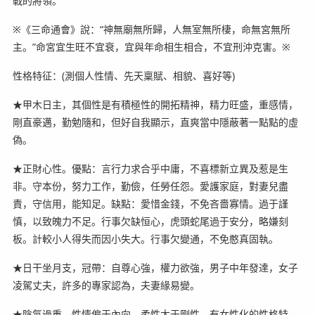
戰的將領。
※《三命通會》說：“神無廟無所歸，人無室無所棲，命無宮無所
主。”命宮宜生旺不宜衰，宜與年命相生相合，不宜刑沖克害。※
性格特征：(測個人性情、先天稟賦、相貌、喜好等)
★甲木日主，其個性是有積極性的開拓精神，精力旺盛，重感情，
剛直豪邁，勤勉隨和，但好自我顯示，直爽當中隱蔽著一點點的虛
偽。
★正財心性。優點：言行力求合乎中庸，不喜標新立異及惹是生
非。守本份，努力工作，勤儉，任勞任怨。愛護家庭，對妻兒盡
責，守信用，能知足。缺點：愛惜金錢，不免吝嗇寡情。過于謹
慎，以致魄力不足。行事欠缺恒心，虎頭蛇尾過于安分，略嫌刻
板。計較小人得失而因小失大。行事欠變通，不免憨真固執。
★日干坐月支，冠帶：自尊心強，權力欲強，男子中年發達，女子
凌駕丈夫，許多的專家認為，夫妻緣易變。
★陰氣過重，性情偏于內向，柔性大于剛性，有女性化的性格特