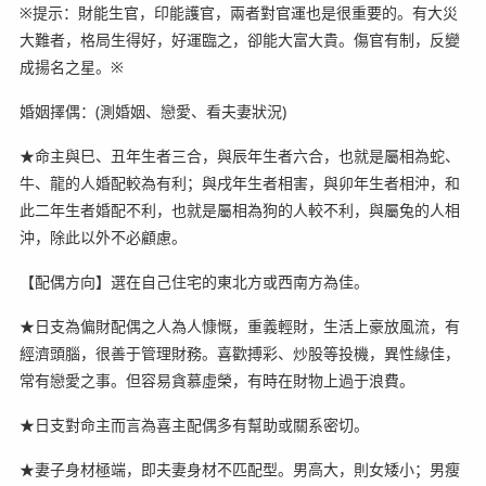
※提示：財能生官，印能護官，兩者對官運也是很重要的。有大災
大難者，格局生得好，好運臨之，卻能大富大貴。傷官有制，反變
成揚名之星。※
婚姻擇偶：(測婚姻、戀愛、看夫妻狀況)
★命主與巳、丑年生者三合，與辰年生者六合，也就是屬相為蛇、
牛、龍的人婚配較為有利；與戌年生者相害，與卯年生者相沖，和
此二年生者婚配不利，也就是屬相為狗的人較不利，與屬兔的人相
沖，除此以外不必顧慮。
【配偶方向】選在自己住宅的東北方或西南方為佳。
★日支為偏財配偶之人為人慷慨，重義輕財，生活上豪放風流，有
經濟頭腦，很善于管理財務。喜歡搏彩、炒股等投機，異性緣佳，
常有戀愛之事。但容易貪慕虛榮，有時在財物上過于浪費。
★日支對命主而言為喜主配偶多有幫助或關系密切。
★妻子身材極端，即夫妻身材不匹配型。男高大，則女矮小；男瘦