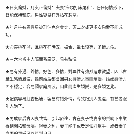
★日支偏財，月支正偏財：夫妻“床頭打床尾和”，在任何情形下，
皆能保持和庇。男性容易在外拈花惹草。
★年月柱有異性星被刑沖克合會穿，頭二次或更多次戀愛不能成
功。
★命帶桃花煞，且桃花在時支、被合、坐七殺等，多情之命。
★三六合皆主人際關系廣泛，易有私情。
★易有外遇、外情，好色、多情，對異性有強烈追求欲望，因此會
產生感情風波，婚前婚后都會因男女感情之事而煩惱。婚姻感情方
面不穩定，容易鬧家庭風波，因此而產生婚變，是多婚之兆。
★配偶容易紅杏出墻，容易有婚外情，導致跟別人鬼混，有甚者跟
別人跑了。
★男成家后會因妻致富、引起發達，會在妻子或妻家的幫助下事業
得到開拓和發展。得妻之利，妻子能干或者是個好幫手，或者妻子
方面的親戚可以幫到自己。