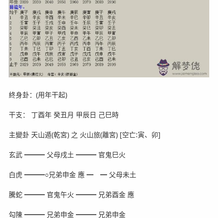
終身卦：(用年干起)
干支： 丁酉年 癸丑月 甲辰日 己巳時
主變卦 天山遁(乾宮) 之 火山旅(離宮) [空亡:寅、卯]
玄武 ━━━ 父母戌土 ━━━ 官鬼巳火
白虎 ━━━○兄弟申金 應 ━ ━ 父母未土
騰蛇 ━━━ 官鬼午火 ━━━ 兄弟酉金 應
勾陳 ━━━ 兄弟申金 ━━━ 兄弟申金