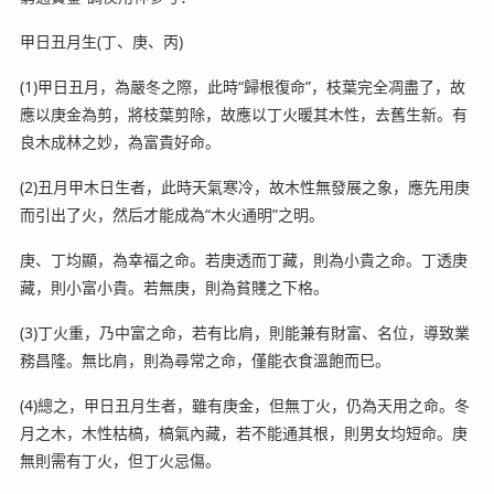
甲日丑月生(丁、庚、丙)
(1)甲日丑月，為嚴冬之際，此時“歸根復命”，枝葉完全凋盡了，故
應以庚金為剪，將枝葉剪除，故應以丁火暖其木性，去舊生新。有
良木成林之妙，為富貴好命。
(2)丑月甲木日生者，此時天氣寒冷，故木性無發展之象，應先用庚
而引出了火，然后才能成為“木火通明”之明。
庚、丁均顯，為幸福之命。若庚透而丁藏，則為小貴之命。丁透庚
藏，則小富小貴。若無庚，則為貧賤之下格。
(3)丁火重，乃中富之命，若有比肩，則能兼有財富、名位，導致業
務昌隆。無比肩，則為尋常之命，僅能衣食溫飽而巳。
(4)總之，甲日丑月生者，雖有庚金，但無丁火，仍為天用之命。冬
月之木，木性枯槁，槁氣內藏，若不能通其根，則男女均短命。庚
無則需有丁火，但丁火忌傷。