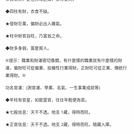
◆四柱有財，衣食不缺。
★發財巨萬，偏財必出入雜氣。
★柱中財官自旺，乃富翁之命。
◆財多身弱，富屋貧人。
※提示：職業和財運密切像關，有什麼樣的職業就有什麼樣的財
運，偏財旺可從偏業、投機性行業得財，正財旺可從正業、傳統行
業得財。※
功名官運：(測官運、學業、名氣、一生事業成就等)
◆年柱有官星，如能當官，往往年輕便為官。
★七殺信息：天干不透。地支 1藏，得時而旺。
★正官信息：天干不透。地支 2藏，得時而旺。暗藏入庫。