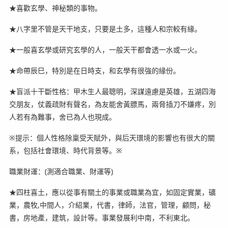
★喜歡玄學、神秘類的事物。
★八字里不管是天干地支，只要是土多，這種人和宗較有緣。
★一般喜玄學或研究玄學的人，一般天干都會透一水或一火。
★命帶辰巳，特別是在日時支，和玄學有很強的緣份。
★盲派十干斷性格：甲木生人最聰明，深謀遠慮是英雄，五湖四海
交朋友，仗義疏財有聲名，為友能舍黃膘馬，兩脅插刀不嫌疼，別
人若有為難事，舍已為人也現成。
※提示：個人性格除稟受天賦外，與后天環境的影響也有很大的關
系，包括社會環境、時代背景等。※
職業財運：(測適合職業、財運等)
★四柱喜土，應以從事有關土的事業或職業為宜，如固定實業，礦
業，農牧,中間人，介紹業，代書，律師，法官，管理，顧問，秘
書，房地產，建筑，設計等。事業發展利中南，不利東北。