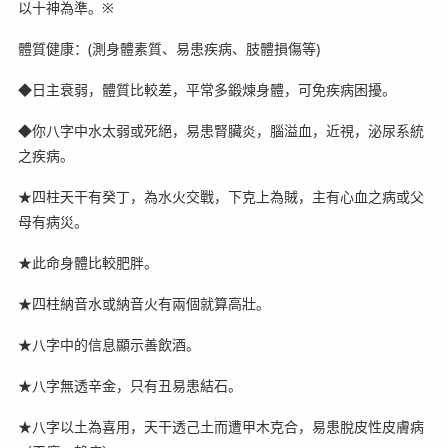
以十神為準。※
體質健康：(測身體素質、易患疾病、肢體損傷等)
◆日主衰弱，體質比較差，平常多鍛煉身體，可免疾病困擾。
◆你八字中水太弱或死絕，易患腎臟炎，腦溢血，近視，泌尿系統
之疾病。
★四柱天干有癸丁，為水火交戰，下克上為賊，主有心血之病或父
母有病災。
★此命身體比較肥胖。
★四柱納音水或納音火有兩個就算高壯。
★八字中的信息顯示善飲酒。
★八字無透辛金，只有丑易患結石。
★八字以土為喜用，天干透己土而遭甲木克合，易患脫皮性皮膚病