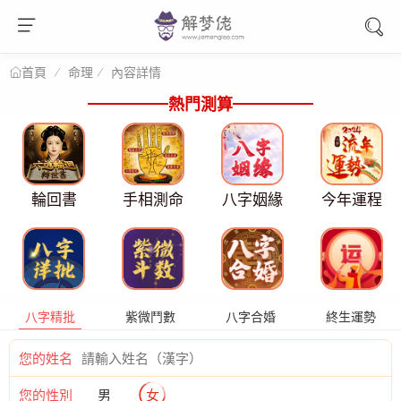
命理
內容詳情
首頁
熱門測算
輪回書
手相測命
八字姻緣
今年運程
八字精批
紫微鬥數
八字合婚
終生運勢
您的姓名
您的性別
男
女