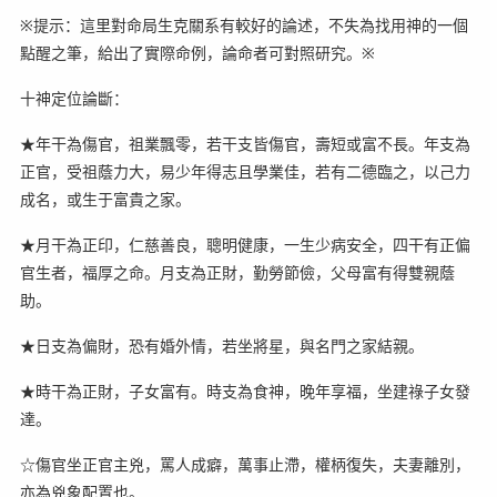
※提示：這里對命局生克關系有較好的論述，不失為找用神的一個
點醒之筆，給出了實際命例，論命者可對照研究。※
十神定位論斷：
★年干為傷官，祖業飄零，若干支皆傷官，壽短或富不長。年支為
正官，受祖蔭力大，易少年得志且學業佳，若有二德臨之，以己力
成名，或生于富貴之家。
★月干為正印，仁慈善良，聰明健康，一生少病安全，四干有正偏
官生者，福厚之命。月支為正財，勤勞節儉，父母富有得雙親蔭
助。
★日支為偏財，恐有婚外情，若坐將星，與名門之家結親。
★時干為正財，子女富有。時支為食神，晚年享福，坐建祿子女發
達。
☆傷官坐正官主兇，罵人成癖，萬事止滯，權柄復失，夫妻離別，
亦為兇象配置也。