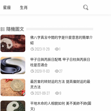
星座
生肖
隨機圖文
佛八字真言中間的字是什麼意思的簡單介
紹
2023-11-29
1
甲子日與丙辰日配嗎 甲子日柱與丙辰日
柱是否適合
2020-11-03
27
最厉害的转财运的方法 提高偏财运的最
灵方法
2021-09-27
9
平地木命的人相貌如何 美不美帥不帥(圖
文)