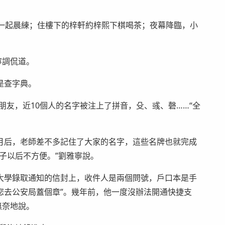
涵一起晨練；住樓下的梓軒約梓熙下棋喝茶；夜幕降臨，小
寧調侃道。
是查字典。
朋友，近10個人的名字被注上了拼音，殳、彧、磬……“全
月后，老師差不多記住了大家的名字，這些名牌也就完成
子以后不方便。”劉雅寧說。
大學錄取通知的信封上，收件人是兩個問號，戶口本是手
您去公安局蓋個章”。幾年前，他一度沒辦法開通快捷支
無奈地說。