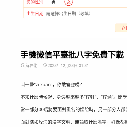
您的性別
男
女
出生日期
立
手機微信平臺批八字免費下載
解夢佬
2023年12月23日 01:31
叫一聲“zi xuan”，你敢答應嗎？
不知什麼時候起，身邊越來越多“梓軒”、“梓涵”。開
當一部分00后將要面對重名的尷尬時，另一部分人
面對浩如煙海的漢字文明，無論取什麼名字，好像都