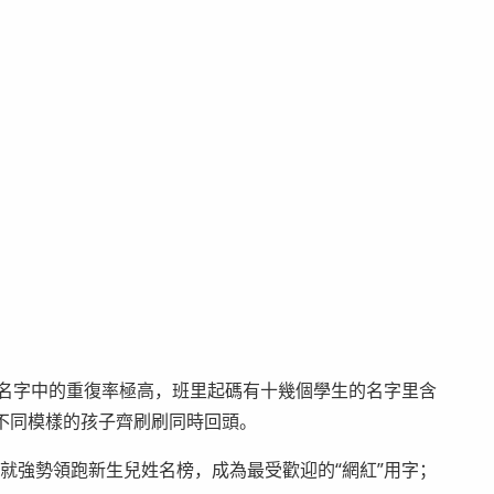
學生名字中的重復率極高，班里起碼有十幾個學生的名字里含
身高不同模樣的孩子齊刷刷同時回頭。
“軒”就強勢領跑新生兒姓名榜，成為最受歡迎的“網紅”用字；