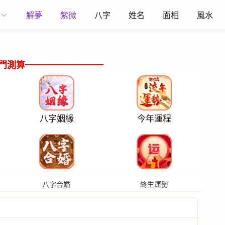
解夢
紫微
八字
姓名
面相
風水
門測算
八字姻緣
今年運程
八字合婚
終生運勢