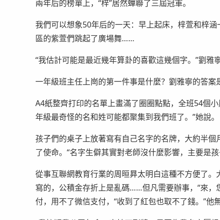
兩年后的榜單上，“梓”居然蟬聯了三屆冠軍。
我們可以想象50年后的一天：早上起床，梓萱和梓
區的紫萱們跳起了廣場舞……
“我估計可能是最近幾年算卦的喜歡這幾個字。”劉雅
一年級班主任上崗的第一件事是什麼？劉雅寧的答案
A4紙整齊打印的名單上畫滿了圈圈點點，全班54個小
年級最奇怪的名和姓可能都聚集到我們班了。”她說。
孩子們的桌子上放著寫有自己名字的名牌，大約半個
了使命。“名字生僻其實對老師沒什麼影響，主要是孩
從事互聯網教育行業的周晅昪太明白這種不方便了。
寫的，公積金存折上是亂碼……但凡需要辦事，“來，
付，用不了微信支付，“收到了紅包也取不了錢。”他