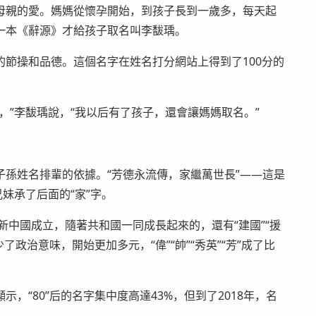
母親的愛。媽媽從懷孕開始，到孩子長到一歲多，每天起
一本《辭源》才給孩子取名叫李馛瑀。
節操和品德。這個名字在姓名打分網站上得到了100分的
，”李馛瑀說，“我以后有了孩子，還會讓媽媽取名。”
孫姓名排輩的依據。“芳德永流傳，家繼萬世長”——這是
妹承了后面的“家”字。
新中國成立，隨著共和國一同成長起來的，還有“建國”“援
了政治意味，開始更加多元，“偉”“帥”“秀英”“芳”成了比
，“80”后的名字集中度高達43%，但到了2018年，名