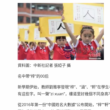
資料圖：中新社記者 張婭子 攝
名中帶“梓”的00后
新學期伊始，教師劉雅寧發現“梓”、“涵”、“軒”在
有這些字。叫一聲“zi xuan”，樓道里好幾個不同
從2016年第一份“中國姓名大數據”公布開始，“梓”