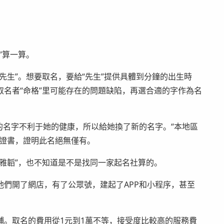
”算一算。
先生”。想要取名，要給“先生”提供具體到分鐘的出生時
名者“命格”里可能存在的問題缺陷，再選合適的字作為名
前的名字不利于她的健康，所以給她換了新的名字。“本地區
份證書，證明此名絕無僅有。
雅韜”，也不知道是不是找同一家起名社算的。
們開了網店，有了公眾號，建起了APP和小程序，甚至
店鋪。取名的費用從1元到1萬不等，接受度比較高的服務費