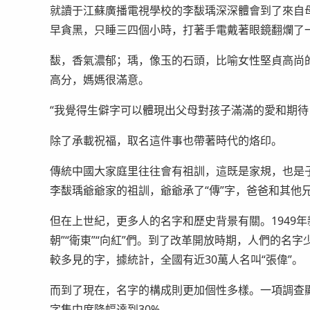
就讀于江蘇廣播電視學校的李馛瑀深深體會到了來自
早貪黑，只睡三四個小時，打著手電戴著眼鏡翻爛了
馛，香氣濃郁；瑀，像玉的石頭，比喻女性堅貞高尚的
高分，媽媽很滿意。
“我覺得生僻字可以體現出父母對孩子滿滿的愛和期待
除了承載祝福，取名這件事也帶著時代的烙印。
傳統中國大家庭里往往會有祖訓，這既是家規，也是子
李馛瑀爺爺家的祖訓，爺爺承了“傳”字，爸爸和其他兄
但在上世紀，更多人的名字和歷史背景有關。1949年
朝”“衛東”“向紅”們。到了改革開放時期，人們的名字少
較多見的字，據統計，全國有近30萬人名叫“張偉”。
而到了現在，名字的構成則更加個性多樣。一項調查顯示
字集中度降幅達到30%。