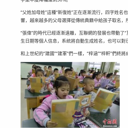
“父姓加母姓”這種“新復姓”正在逐漸流行，四字姓
響，越來越多的父母選擇從傳統典籍中給孩子取名，所
“張偉”的時代已經逐漸遠離，互聯網的發展也帶動了
生日期等個人信息，系統將自動生成姓名，也可以對已
和上世紀的“建國”“建軍”們一樣，“梓涵”“梓軒”們終