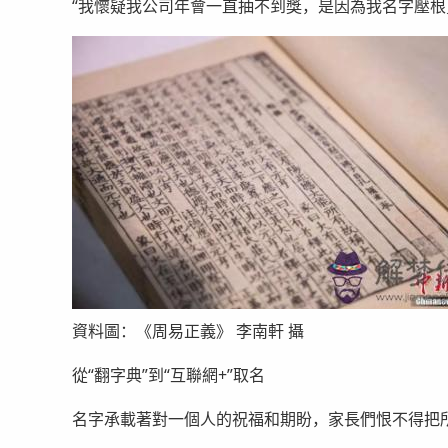
“我懷疑我公司年會一直抽不到獎，是因為我名字壓根
資料圖：《周易正義》 李南軒 攝
從“翻字典”到“互聯網+”取名
名字承載著對一個人的祝福和期盼，家長們恨不得把