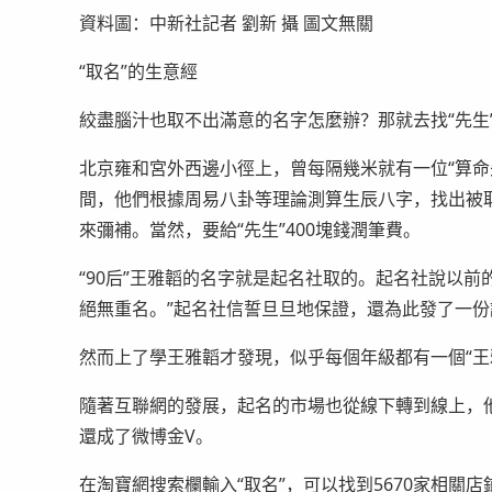
資料圖：中新社記者 劉新 攝 圖文無關
“取名”的生意經
絞盡腦汁也取不出滿意的名字怎麼辦？那就去找“先生
北京雍和宮外西邊小徑上，曾每隔幾米就有一位“算命
間，他們根據周易八卦等理論測算生辰八字，找出被取
來彌補。當然，要給“先生”400塊錢潤筆費。
“90后”王雅韜的名字就是起名社取的。起名社說以
絕無重名。”起名社信誓旦旦地保證，還為此發了一
然而上了學王雅韜才發現，似乎每個年級都有一個“王
隨著互聯網的發展，起名的市場也從線下轉到線上，他
還成了微博金V。
在淘寶網搜索欄輸入“取名”，可以找到5670家相關