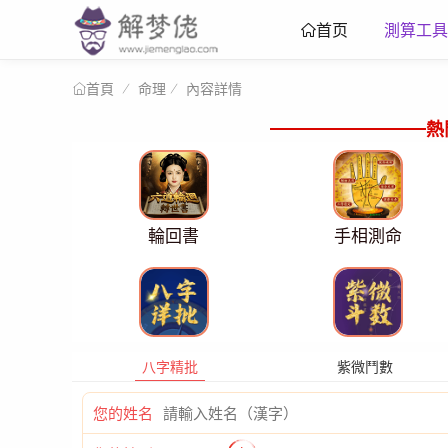
測算工具
首页
命理
內容詳情
首頁
熱
輪回書
手相測命
八字精批
紫微鬥數
您的姓名