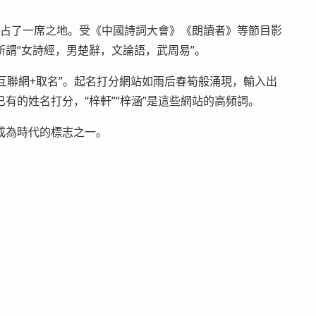
名也占了一席之地。受《中國詩詞大會》《朗讀者》等節目影
謂“女詩經，男楚辭，文論語，武周易”。
“互聯網+取名”。起名打分網站如雨后春筍般涌現，輸入出
有的姓名打分，“梓軒”“梓涵”是這些網站的高頻詞。
將成為時代的標志之一。