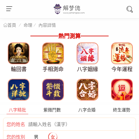
命理
內容詳情
首頁
熱門測算
輪回書
手相測命
八字姻緣
今年運程
八字精批
紫微鬥數
八字合婚
終生運勢
您的姓名
您的性別
男
女