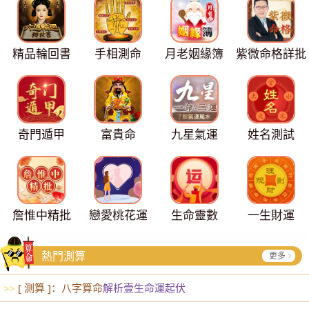
精品輪回書
手相測命
月老姻緣簿
紫微命格詳批
奇門遁甲
富貴命
九星氣運
姓名測試
詹惟中精批
戀愛桃花運
生命靈數
一生財運
熱門測算
更多
[ 測算 ]：八字算命
解析壹生命運起伏
>>