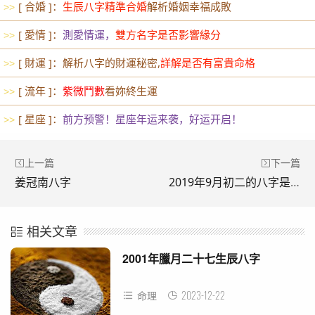
[ 合婚 ]：
生辰八字精準合婚
解析婚姻幸福成敗
>>
[ 愛情 ]：
測愛情運，
雙方名字是否影響緣分
>>
[ 財運 ]：解析八字的財運秘密,
詳解是否有富貴命格
>>
[ 流年 ]：
紫微鬥數
看妳終生運
>>
[ 星座 ]：
前方预警！星座年运来袭，好运开启！
>>
上一篇
下一篇
姜冠南八字
2019年9月初二的八字是什麼
相关文章
2001年臘月二十七生辰八字
2023-12-22
命理