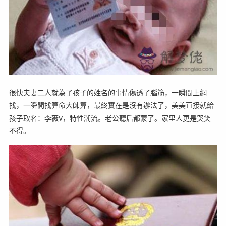
很快夫妻二人就為了孩子的姓名的事情傷透了腦筋，一瞬間上網
找，一瞬間找算命大師算，最終實在是沒有辦法了，美美直接就給
孩子取名：李薇V，特性潮流。老公聽后都蒙了。家里人更是哭笑
不得。