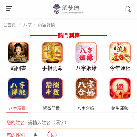
八字
內容詳情
首頁
熱門測算
輪回書
手相測命
八字姻緣
今年運程
八字精批
紫微鬥數
八字合婚
終生運勢
您的姓名
您的性別
男
女