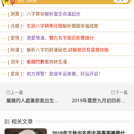
[ 測算 ]：八字算命
解析壹生命運起伏
>>
[ 合婚 ]：
生辰八字精準合婚
解析婚姻幸福成敗
>>
[ 愛情 ]：
測愛情運，
雙方名字是否影響緣分
>>
[ 財運 ]：解析八字的財運秘密,
詳解是否有富貴命格
>>
[ 流年 ]：
紫微鬥數
看妳終生運
>>
[ 星座 ]：
前方预警！星座年运来袭，好运开启！
>>
上一篇
下一篇
屬雞的人處暑節氣出生命運怎麼樣？
2019年農歷九月初四祈福好不好祈福有什麼講究忌諱？
相关文章
2019年立秋出生的女孩喜用神是什