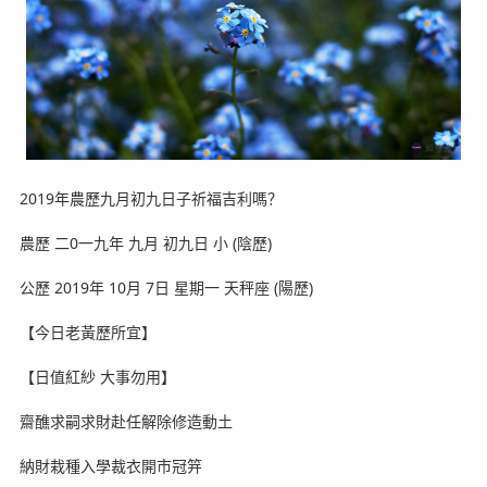
2019年農歷九月初九日子祈福吉利嗎？
農歷 二0一九年 九月 初九日 小 (陰歷)
公歷 2019年 10月 7日 星期一 天秤座 (陽歷)
【今日老黃歷所宜】
【日值紅紗 大事勿用】
齋醮求嗣求財赴任解除修造動土
納財栽種入學裁衣開市冠笄