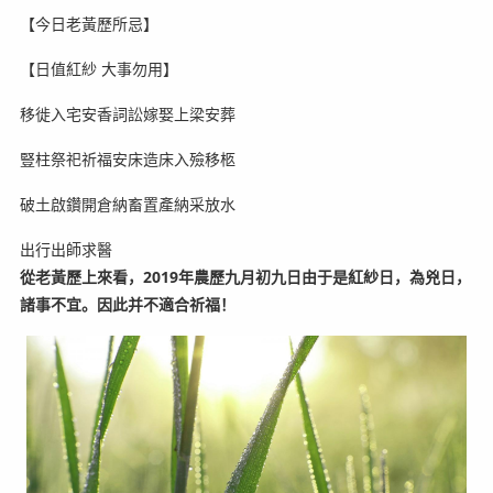
【今日老黃歷所忌】
【日值紅紗 大事勿用】
移徙入宅安香詞訟嫁娶上梁安葬
豎柱祭祀祈福安床造床入殮移柩
破土啟鑽開倉納畜置產納采放水
出行出師求醫
從老黃歷上來看，2019年農歷九月初九日由于是紅紗日，為兇日，
諸事不宜。因此并不適合祈福！