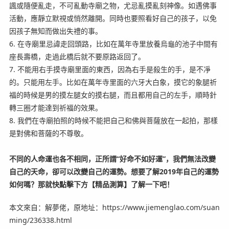
諷或隨便亂走，不可亂動寺廟之物，尤忌亂摸亂刻神像。如遇佛事
活動，應靜立默視或悄然離開。同時也要照看好自己的孩子，以免
因孩子無知而做出失禮的事。
6. 在寺廟里忌諱走回頭路，比如在萬年寺里放養烏龜的池子中間有
座長壽橋，走過此橋后就不要原路返回了。
7. 不能用右手摸寺廟里面的東西，因為右手是殺生的手，是不凈
的。只能用左手。比如在萬年寺里面的六牙大白象，摸它的象腿祈
福的時候是男的摸左腿女的摸右腿，而且都用自己的左手，順時針
轉三圈才能達到祈福的效果。
8. 我們在寺廟拍照的時候不能把自己和佛與菩薩放在一起拍，那樣
是對佛和菩薩的不尊敬。
不同的人命運也各不相同，正所謂“好命不如好運”，我們無法改變
自己的天命，卻可以改變自己的運勢。想要了解2019年自己的運勢
如何嗎？那就快點擊下方【精品測算】了解一下吧！
本文來自：解夢佬，原地址：https://www.jiemenglao.com/suan
ming/236338.html