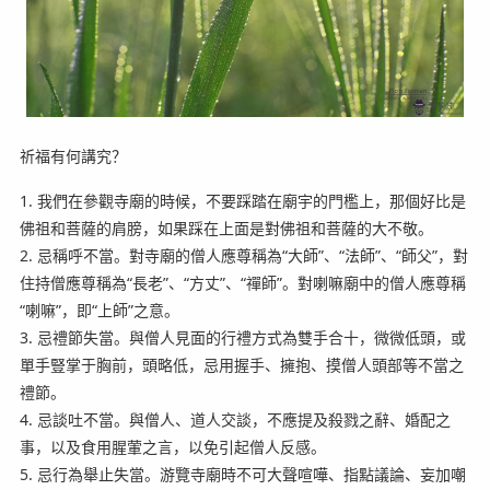
祈福有何講究？
1. 我們在參觀寺廟的時候，不要踩踏在廟宇的門檻上，那個好比是
佛祖和菩薩的肩膀，如果踩在上面是對佛祖和菩薩的大不敬。
2. 忌稱呼不當。對寺廟的僧人應尊稱為“大師”、“法師”、“師父”，對
住持僧應尊稱為“長老”、“方丈”、“禪師”。對喇嘛廟中的僧人應尊稱
“喇嘛”，即“上師”之意。
3. 忌禮節失當。與僧人見面的行禮方式為雙手合十，微微低頭，或
單手豎掌于胸前，頭略低，忌用握手、擁抱、摸僧人頭部等不當之
禮節。
4. 忌談吐不當。與僧人、道人交談，不應提及殺戮之辭、婚配之
事，以及食用腥葷之言，以免引起僧人反感。
5. 忌行為舉止失當。游覽寺廟時不可大聲喧嘩、指點議論、妄加嘲