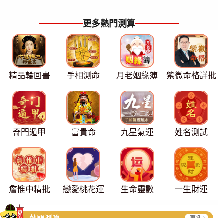
更多熱門測算
精品輪回書
手相測命
月老姻緣簿
紫微命格詳批
奇門遁甲
富貴命
九星氣運
姓名測試
詹惟中精批
戀愛桃花運
生命靈數
一生財運
熱門測算
更多