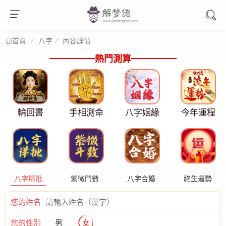
八字
內容詳情
首頁
熱門測算
輪回書
手相測命
八字姻緣
今年運程
八字精批
紫微鬥數
八字合婚
終生運勢
您的姓名
您的性別
男
女