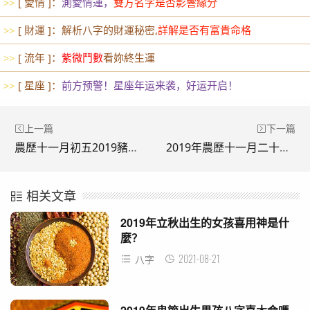
[ 愛情 ]：
測愛情運，
雙方名字是否影響緣分
>>
[ 財運 ]：解析八字的財運秘密,
詳解是否有富貴命格
>>
[ 流年 ]：
紫微鬥數
看妳終生運
>>
[ 星座 ]：
前方预警！星座年运来袭，好运开启！
>>
上一篇
下一篇
農歷十一月初五2019豬年可以蓋房嗎 是好日子嗎？
2019年農歷十一月二十一日適合新店開張開業嗎？
相关文章
2019年立秋出生的女孩喜用神是什
麼？
2021-08-21
八字