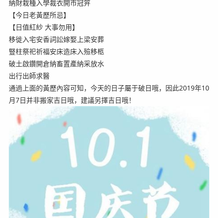
納財栽種入學裁衣開市冠笄
【今日老黃歷所忌】
【日值紅紗 大事勿用】
移徙入宅安香詞訟嫁娶上梁安葬
豎柱祭祀祈福安床造床入殮移柩
破土啟鑽開倉納畜置產納采放水
出行出師求醫
通過上面的黃歷內容可知，今天的日子屬于破日哦，因此2019年10
月7日并非搬家吉日哦，建議另擇吉日哦！