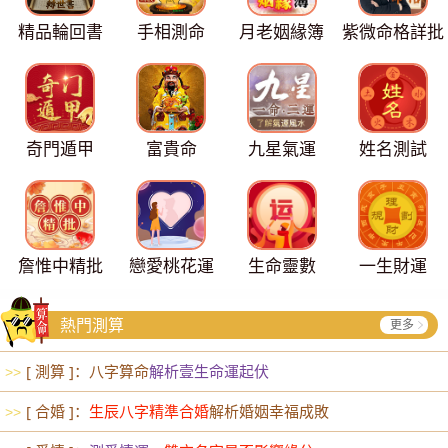
精品輪回書
手相測命
月老姻緣簿
紫微命格詳批
奇門遁甲
富貴命
九星氣運
姓名測試
詹惟中精批
戀愛桃花運
生命靈數
一生財運
熱門測算
更多
[ 測算 ]：八字算命
解析壹生命運起伏
>>
[ 合婚 ]：
生辰八字精準合婚
解析婚姻幸福成敗
>>