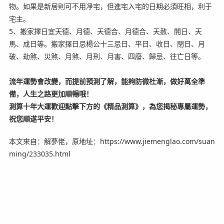
物。如果是新居則可不用凈宅，但進宅入宅的日期必須旺相，利于
宅主。
5、搬家擇日宜天德、月德、天德合、月德合、天赦、開日、天
馬、成日等。搬家擇日忌楊公十三忌日、平日、收日、閉日、月
破、劫煞、災煞、月煞、月刑、月害、四廢、歸忌、往亡日等。
流年運勢會改變，而提前預測了解，能夠防微杜漸，做好萬全準
備，人生之路更加順暢哦！
測算十年大運
歡迎點擊下方的《精品測算》，
為您揭秘專屬運勢，
祝您順遂平安！
本文來自：解夢佬，原地址：https://www.jiemenglao.com/suan
ming/233035.html