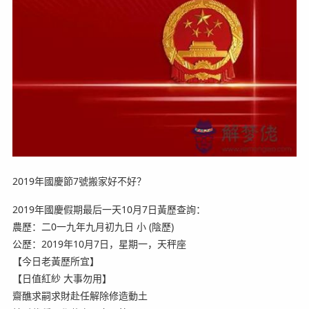
2019年國慶節7號搬家好不好？
2019年國慶假期最后一天10月7日黃歷查詢：
農歷：二0一九年九月初九日 小 (陰歷)
公歷：2019年10月7日，星期一，天秤座
【今日老黃歷所宜】
【日值紅紗 大事勿用】
齋醮求嗣求財赴任解除修造動土