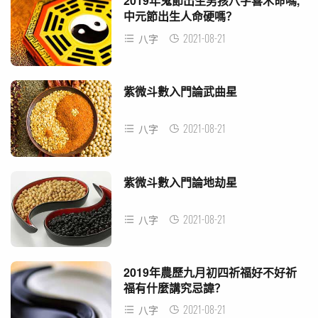
2019年鬼節出生男孩八字喜木命嗎,
中元節出生人命硬嗎？
2021-08-21
八字
紫微斗數入門論武曲星
2021-08-21
八字
紫微斗數入門論地劫星
2021-08-21
八字
2019年農歷九月初四祈福好不好祈
福有什麼講究忌諱？
2021-08-21
八字