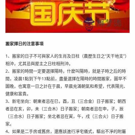
搬家擇日的注意事項
1、搬家的日子不可與家人的生肖及日柱（農歷生日之“天干地支”）
相沖，尤其忌與屋主之日柱相刑沖。
2、搬家的時間一定要選擇陽時，什麼叫陽時，就是子時之后的時
間，凌晨1點到下午13點前，盡量選擇在陽時的時間搬家，圖早不
圖晚，也寓意一日之計在于晨，早晨充滿朝氣和希望，代表陽光、
健康和富貴。
3、新宅坐向：朝東者忌在巳，酉，丑（三合金）日子搬家；朝西
者忌在亥，卯，未（三合木）日子搬家；朝南者忌在申，子，辰
（三合水）日子搬家；坐北者忌在寅，午，戌（三合火）日子搬
家。
4、如果是二手房或舊房，還應該進行凈宅儀式，驅出不凈的附屬