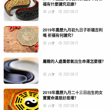
福有什麼講究忌諱？
2021-08-21
八字
2019年農歷九月初九日子祈福吉利
嗎 祈福有何講究？
2021-08-21
八字
屬雞的人處暑節氣出生命運怎麼樣？
2021-08-21
八字
2019年農歷九月二十三日出生的女
寶寶命運是好是壞？
2021-08-21
八字