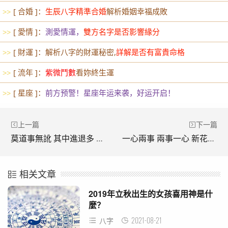
[ 合婚 ]：
生辰八字精準合婚
解析婚姻幸福成敗
>>
[ 愛情 ]：
測愛情運，
雙方名字是否影響緣分
>>
[ 財運 ]：解析八字的財運秘密,
詳解是否有富貴命格
>>
[ 流年 ]：
紫微鬥數
看妳終生運
>>
[ 星座 ]：
前方预警！星座年运来袭，好运开启！
>>
上一篇
下一篇
莫道事無訛 其中進退多 桂輪圓又缺 光彩更揩磨是什麼意思？
一心兩事 兩事一心 新花枯樹 直待交春是什麼意思？
相关文章
2019年立秋出生的女孩喜用神是什
麼？
2021-08-21
八字