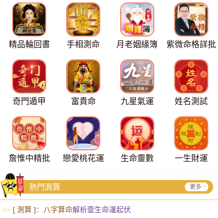
精品輪回書
手相測命
月老姻緣簿
紫微命格詳批
奇門遁甲
富貴命
九星氣運
姓名測試
詹惟中精批
戀愛桃花運
生命靈數
一生財運
熱門測算
更多
[ 測算 ]：八字算命
解析壹生命運起伏
>>