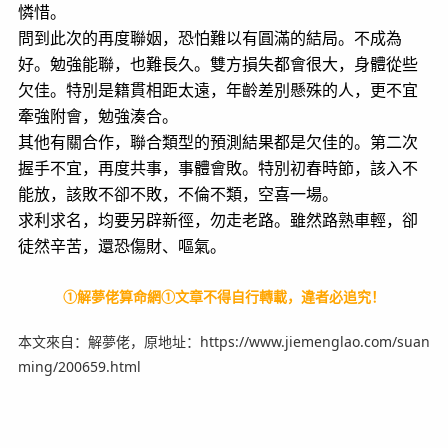
憐惜。
問到此次的再度聯姻，恐怕難以有圓滿的結局。不成為
好。勉強能聯，也難長久。雙方損失都會很大，身體從些
欠佳。特別是籍貫相距太遠，年齡差別懸殊的人，更不宜
牽強附會，勉強湊合。
其他有關合作，聯合類型的預測結果都是欠佳的。第二次
握手不宜，再度共事，事體會敗。特別初春時節，該入不
能放，該敗不卻不敗，不倫不類，空喜一場。
求利求名，均要另辟新徑，勿走老路。雖然路熟車輕，卻
徒然辛苦，還恐傷財、嘔氣。
①解夢佬算命網①
文章不得自行轉載，違者必追究！
本文來自：解夢佬，原地址：https://www.jiemenglao.com/suan
ming/200659.html