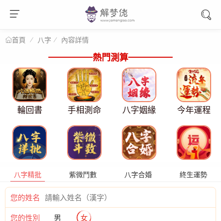
八字
內容詳情
首頁
熱門測算
輪回書
手相測命
八字姻緣
今年運程
八字精批
紫微鬥數
八字合婚
終生運勢
您的姓名
您的性別
男
女