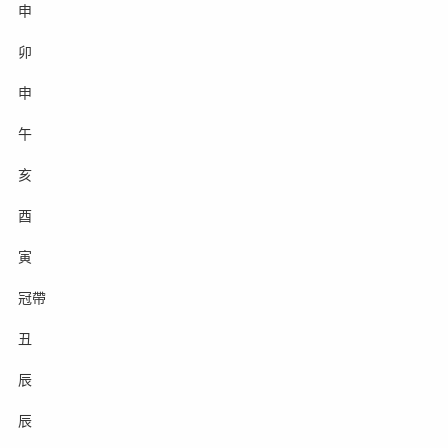
申
卯
申
午
亥
酉
寅
冠帶
丑
辰
辰