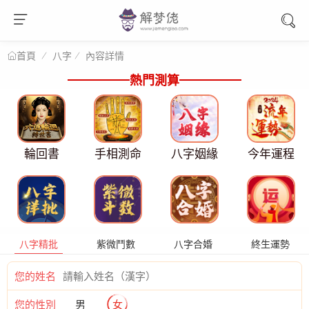
八字
內容詳情
首頁
熱門測算
輪回書
手相測命
八字姻緣
今年運程
八字精批
紫微鬥數
八字合婚
終生運勢
您的姓名
您的性別
男
女