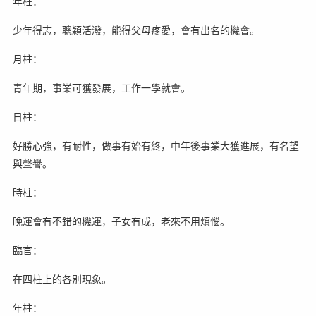
年柱：
少年得志，聰穎活潑，能得父母疼愛，會有出名的機會。
月柱：
青年期，事業可獲發展，工作一學就會。
日柱：
好勝心強，有耐性，做事有始有終，中年後事業大獲進展，有名望
與聲譽。
時柱：
晚運會有不錯的機運，子女有成，老來不用煩惱。
臨官：
在四柱上的各別現象。
年柱：