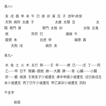
表八>
亥 戌 酉 申 未 午 巳 辰 卯 寅 丑 子 流年\命宮
天狗 病符 太歲 子 太歲 太陽 丑 太
陽 喪門 寅 喪門 太陰 卯 太陰 五鬼
辰 死符 巳 歲破 午
龍德 未 白虎 申 福德 酉
天狗 戌 病符 亥
表九>
水 金 土 火 木 五行 癸------壬 辛-------庚 已------戊 丁-----丙
乙-----甲 日干 腎臟--膀胱 肺----大腸 脾-----胃 心臟------小腸
肝-----膽 病源 壬癸亥子少或遭克 庚辛申酉少或遭克 戊已辰戌丑
未少或遭克 丙丁巳午少或遭克 甲乙寅卯少或遭克 四柱
干支字
易感