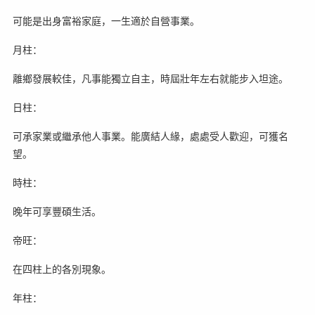
可能是出身富裕家庭，一生適於自營事業。
月柱：
離鄉發展較佳，凡事能獨立自主，時屆壯年左右就能步入坦途。
日柱：
可承家業或繼承他人事業。能廣結人緣，處處受人歡迎，可獲名
望。
時柱：
晚年可享豐碩生活。
帝旺：
在四柱上的各別現象。
年柱：