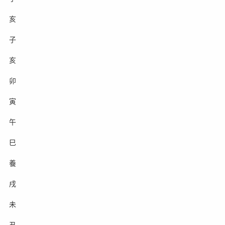
亥
子
亥
卯
寅
午
巳
養
戌
未
丑