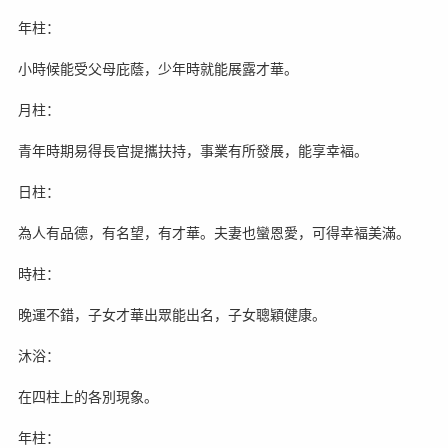
年柱：
小時候能受父母庇蔭，少年時就能展露才華。
月柱：
青年時期易得長官提攜扶持，事業有所發展，能享幸褔。
日柱：
為人有品德，有名望，有才華。夫妻也蠻恩愛，可得幸褔美滿。
時柱：
晚運不錯，子女才華出眾能出名，子女聰穎健康。
沐浴：
在四柱上的各別現象。
年柱：