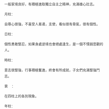
一般家境良好，有積極進取獨立自主之精神，充滿雄心壯志。
月柱：
自尊心很強，不喜受人差遣，支使，看似很有骨氣，很有個性。
日柱：
個性勇敢堅忍，如果身處逆境也會絕處逢生，是一個不懦弱悲觀的
人。
時柱：
意志很堅強，行事積極奮進，終會有所成就，子女們充滿堅強鬥
志。
衰 ：
在四柱上的各別現象。
年柱：