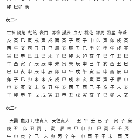
卯 巳卯 癸
表二>
亡神 隔角 劫煞 喪門 寡宿 孤辰 血刃 桃花 驛馬 將星 華蓋
亥 寅 巳 寅 戌 寅 戌 酉 寅 子 辰 子 申 卯 寅 卯 戌 寅
酉 午 亥 酉 丑 丑 巳 辰 亥 辰 丑 巳 申 卯 申 午 戌 寅
寅 巳 申 巳 丑 巳 未 子 巳 卯 未 卯 亥 午 巳 午 丑 巳
午 酉 寅 子 辰 辰 申 未 寅 未 辰 申 巳 午 亥 酉 丑 巳
巳 申 亥 申 辰 申 辰 卯 申 午 戌 午 寅 酉 申 酉 辰 申
卯 子 巳 卯 未 未 亥 戌 巳 戌 未 亥 寅 酉 寅 子 辰 申
申 亥 寅 亥 未 亥 丑 午 亥 酉 丑 酉 巳 子 亥 子 未 亥
子 卯 申 午 戌 戌 寅 丑 申 丑 戌 寅 亥 子 巳 卯 未 亥
表三>
天醫 血刃 月德貴人 天德貴人 丑 午 壬 已 子 寅 子 庚
庚 丑 卯 丑 丙 丁 寅 辰 未 甲 申 卯 巳 寅 壬 壬 辰
午 申 庚 辛 巳 未 卯 丙 辛 午 申 酉 甲 甲 未 酉 辰