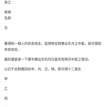
染之
疾病
及部
位
要得知一個人的命宮地支，就用時支對應出生月之中氣，就可得知
命宮地支，
最好還是查一下萬年曆出生的月日是否有跨月中氣之情況。
以日干去對應四柱年、月、日、時，即可得十二長生
甲
乙
丙