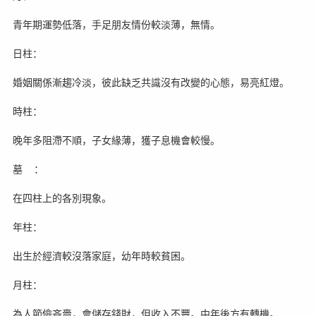
青年期運勢低落，手足朋友情份較淡薄，無情。
日柱：
婚姻關係漸趨冷淡，彼此缺乏共識沒有改變的心態，易亮紅燈。
時柱：
晚年多阻滯不順，子女緣薄，獲子息機會較慢。
墓 ：
在四柱上的各別現象。
年柱：
出生於經濟較沒落家庭，幼年時較貧困。
月柱：
為人節儉吝嗇，會儲存錢財，但收入不豐。中年後方有轉機。