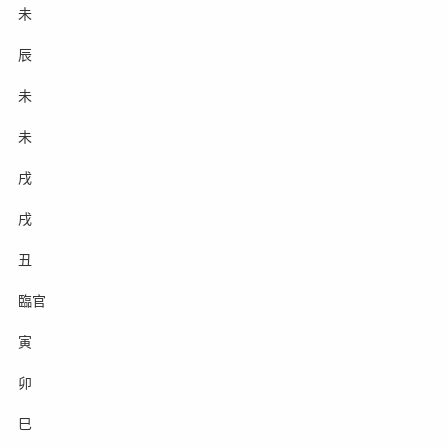
未
辰
未
未
戌
戌
丑
臨官
寅
卯
巳