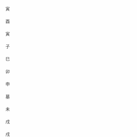
寅
酉
寅
子
巳
卯
申
墓
未
戌
戌