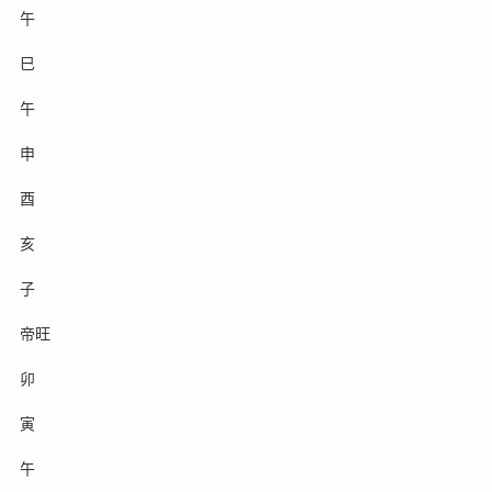
午
巳
午
申
酉
亥
子
帝旺
卯
寅
午