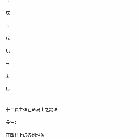
戌
丑
戌
辰
丑
未
辰
十二長生運在命局上之論法
長生：
在四柱上的各別現象。