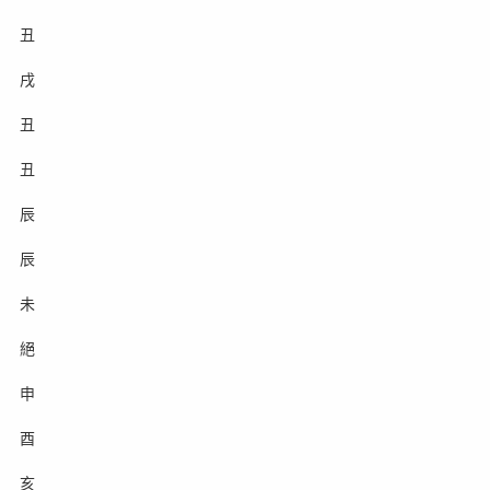
丑
戌
丑
丑
辰
辰
未
絕
申
酉
亥