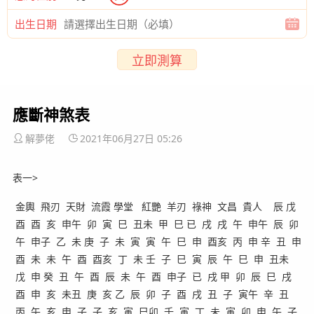
出生日期
立即測算
應斷神煞表
解夢佬
2021年06月27日 05:26
表一>
金輿 飛刃 天財 流霞 學堂 紅艷 羊刃 祿神 文昌 貴人 辰 戊
酉 酉 亥 申午 卯 寅 巳 丑未 甲 巳 已 戌 戌 午 申午 辰 卯
午 申子 乙 未 庚 子 未 寅 寅 午 巳 申 酉亥 丙 申 辛 丑 申
酉 未 未 午 酉 酉亥 丁 未 壬 子 巳 寅 辰 午 巳 申 丑未
戊 申 癸 丑 午 酉 辰 未 午 酉 申子 已 戌 甲 卯 辰 巳 戌
酉 申 亥 未丑 庚 亥 乙 辰 卯 子 酉 戌 丑 子 寅午 辛 丑
丙 午 亥 申 子 子 亥 寅 巳卯 壬 寅 丁 未 寅 卯 申 午 子