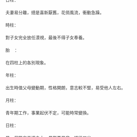
夫妻易分離，總是喜新厭舊，花俏風流，衝動急躁。
時柱：
對子女完全放任漠視，最後不得子女奉養。
胎 ：
在四柱上的各別現象。
年柱：
出生時值父母變動期，性格開朗，意志較不堅，易受他人左右。
月柱：
青年期工作，事業起伏不定，可能時常變換。
日柱：