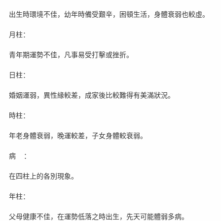
出生時環境不佳，幼年時備受艱辛，困頓生活，身體衰弱也較虛。
月柱：
青年期運勢不佳，凡事易受打擊或挫折。
日柱：
婚姻運弱，異性緣較差，成家後比較難得有美滿狀況。
時柱：
年老身體衰弱，晚運較差，子女身體較衰弱。
病 ：
在四柱上的各別現象。
年柱：
父母健康不佳，在運勢低落之時出生，先天可能體弱多病。