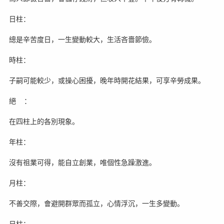
日柱：
總是辛苦度日，一生變動較大，生活吝嗇節儉。
時柱：
子嗣可能較少，或操心困擾，晚年時開花結果，可享辛勞成果。
絕 ：
在四柱上的各別現象。
年柱：
沒有祖業可得，能自立創業，唯個性急躁激進。
月柱：
不善交際，會避開群眾而孤立，心情浮沉，一生多變動。
日柱：