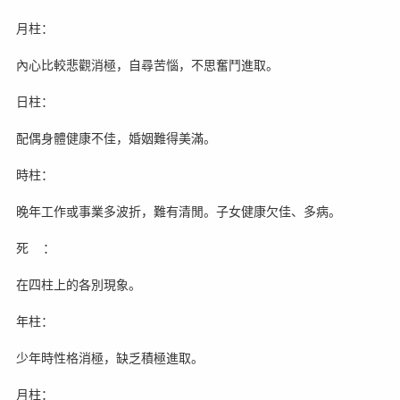
月柱：
內心比較悲觀消極，自尋苦惱，不思奮鬥進取。
日柱：
配偶身體健康不佳，婚姻難得美滿。
時柱：
晚年工作或事業多波折，難有清閒。子女健康欠佳、多病。
死 ：
在四柱上的各別現象。
年柱：
少年時性格消極，缺乏積極進取。
月柱：