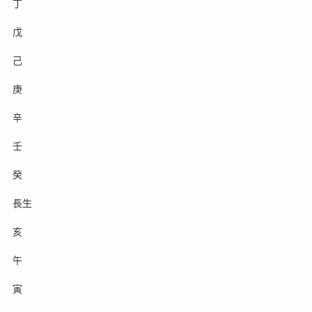
丁
戊
己
庚
辛
壬
癸
長生
亥
午
寅