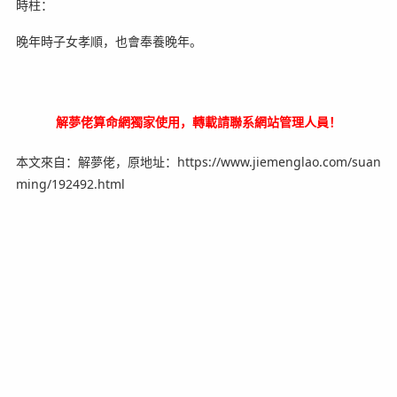
時柱：
晚年時子女孝順，也會奉養晚年。
解夢佬算命網
獨家使用，轉載請聯系網站管理人員！
本文來自：解夢佬，原地址：https://www.jiemenglao.com/suan
ming/192492.html