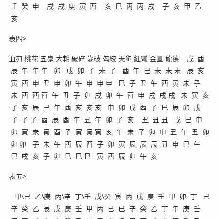
壬 癸 申 戌 戌 庚 寅 酉 亥 巳 丙 丙 戌 子 亥 甲 乙
亥
表四>
血刃 桃花 五鬼 大耗 破碎 歲破 勾絞 天狗 紅鸞 金匱 龍德 戌 酉
辰 午 午 午 卯 戌 卯 子 未 子 酉 午 巳 未 未 未 辰 亥
寅 酉 申 丑 申 卯 午 申 申 申 巳 子 丑 午 酉 寅 未 子
未 酉 酉 酉 午 丑 子 卯 戌 卯 午 酉 申 戌 戌 戌 未 寅 亥
子 亥 辰 巳 午 酉 亥 亥 亥 申 卯 戌 酉 子 巳 辰 卯 戌
子 子 子 酉 辰 酉 午 丑 午 卯 子 亥 丑 丑 丑 戌 巳 申
卯 寅 未 寅 酉 子 寅 寅 寅 亥 午 未 子 卯 申 丑 午 丑 卯
卯 卯 子 未 午 酉 辰 酉 子 卯 寅 辰 辰 辰 丑 申 巳 午
巳 戌 亥 子 卯 巳 巳 巳 寅 酉 辰 卯 午 亥
表五>
甲\已 乙\庚 丙\辛 丁\壬 戊\癸 寅 丙 戊 庚 壬 甲 卯 丁 已
辛 癸 乙 辰 戊 庚 壬 甲 丙 巳 已 辛 癸 乙 丁 午 庚 壬