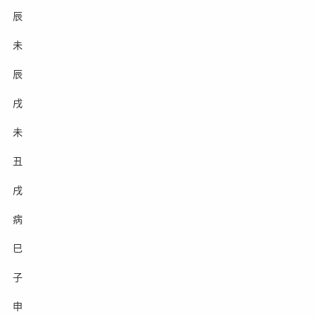
辰
未
辰
戌
未
丑
戌
病
巳
子
申