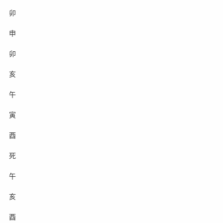
卯
申
卯
亥
午
寅
酉
死
午
亥
酉