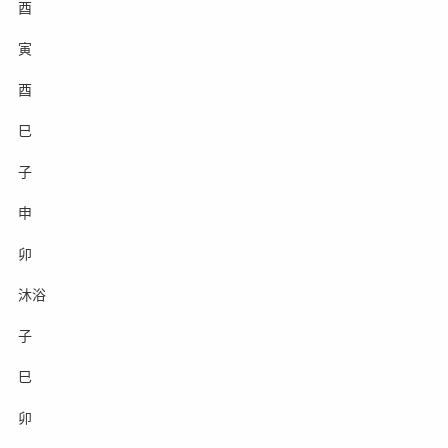
酉
寅
酉
巳
子
申
卯
沐浴
子
巳
卯