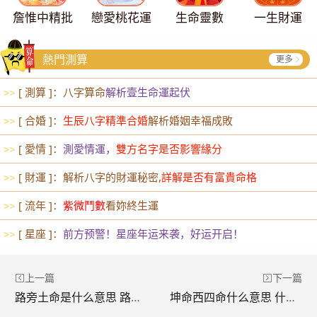
詹惟中精批
戀愛桃花運
生命靈數
一生財運
熱門測算
更多
[ 測算 ]：八字算命
解析壹生命運起伏
>>
[ 合婚 ]：
生辰八字精準合婚
解析婚姻幸福成敗
>>
[ 愛情 ]：
測愛情運，
雙方名字是否影響緣分
>>
[ 財運 ]：解析八字的財運秘密,
詳解是否有富貴命格
>>
[ 流年 ]：
紫微鬥數
看妳終生運
>>
[ 星座 ]：
前方预警！星座年运来袭，好运开启！
>>
上一篇
下一篇
路旁土命是什么意思 路旁土命代表了什么
坤命西四命什么意思 什么是西四命