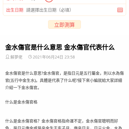
出生日期
立即測算
金水傷官是什么意思 金水傷官代表什么
解夢佬
2021年06月24日 23:58
金水傷官是什么意思?金水傷官，是指日元是五行屬金，則以水為傷
官(五行中金生水)。具體是代表了什么呢?接下來小編就給大家詳細
介紹一下金水傷官。
什么是金水傷官格
什么是金水傷官格？金水傷官格指命運不定，金水傷官聰明而好
色，是日元庚金或是辛金生于亥子月，庚辛日主，日元火金，水為