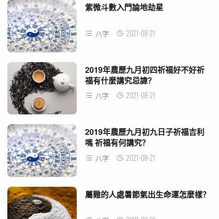
紫微斗數入門論地劫星
2021-08-21
八字
2019年農歷九月初四祈福好不好祈
福有什麼講究忌諱？
2021-08-21
八字
2019年農歷九月初九日子祈福吉利
嗎 祈福有何講究？
2021-08-21
八字
屬雞的人處暑節氣出生命運怎麼樣？