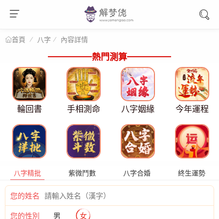
八字
內容詳情
首頁
熱門測算
輪回書
手相測命
八字姻緣
今年運程
八字精批
紫微鬥數
八字合婚
終生運勢
您的姓名
您的性別
男
女