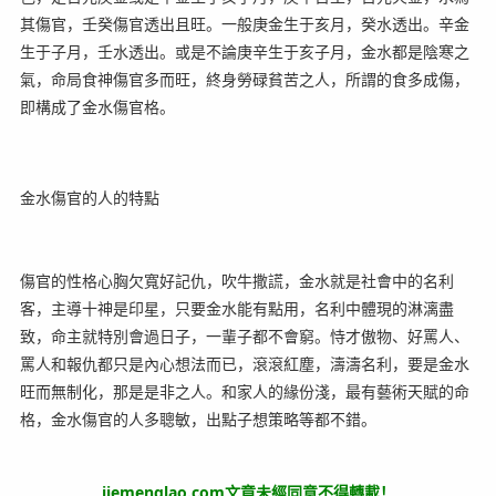
其傷官，壬癸傷官透出且旺。一般庚金生于亥月，癸水透出。辛金
生于子月，壬水透出。或是不論庚辛生于亥子月，金水都是陰寒之
氣，命局食神傷官多而旺，終身勞碌貧苦之人，所謂的食多成傷，
即構成了金水傷官格。
金水傷官的人的特點
傷官的性格心胸欠寬好記仇，吹牛撒謊，金水就是社會中的名利
客，主導十神是印星，只要金水能有點用，名利中體現的淋漓盡
致，命主就特別會過日子，一輩子都不會窮。恃才傲物、好罵人、
罵人和報仇都只是內心想法而已，滾滾紅塵，濤濤名利，要是金水
旺而無制化，那是是非之人。和家人的緣份淺，最有藝術天賦的命
格，金水傷官的人多聰敏，出點子想策略等都不錯。
jiemenglao.com文章未經同意不得轉載！