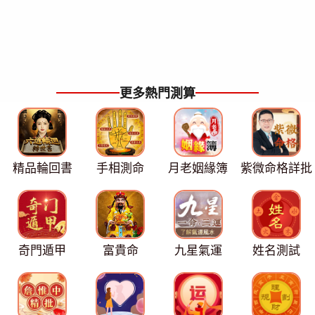
更多熱門測算
精品輪回書
手相測命
月老姻緣簿
紫微命格詳批
奇門遁甲
富貴命
九星氣運
姓名測試