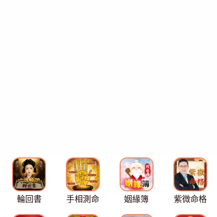
輪回書
手相測命
姻緣簿
紫微命格