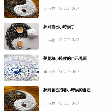
2021-06-27
人物
夢到自己小時候了
2021-06-27
人物
夢見和小時候的自己見面
2021-06-27
人物
夢到自己抱著小時候的自己
2021-06-27
人物