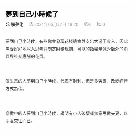
夢到自己小時候了
解夢佬
2021年06月27日 18:20
6
0
夢到自己小時候，有些你會發現花錢機會與支出大過于收入，因此
需要好好地深入思考并制定財務規劃，可以的話盡量減少額外的消
費與社交應酬的花費。
做生意的人夢到自己小時候，代表有財利，但是多勞累，改變經營
方式為佳。
戀愛中的人夢到自己小時候，說明有小人破壞或無意思做夫妻，以
朋友交往而已。