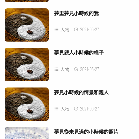
夢里夢見小時候的我
2021-06-27
人物
夢見親人小時候的樣子
2021-06-27
人物
夢見小時候的情景和親人
2021-06-27
人物
夢見從未見過的小時候的照片