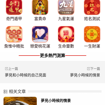
奇門遁甲
富貴命
九星氣運
姓名測試
詹惟中精批
戀愛桃花運
生命靈數
一生財運
更多熱門測算
上一篇
下一篇
夢見和小時候的自己見面
夢見小時候的情景
相关文章
夢見小時候的情景