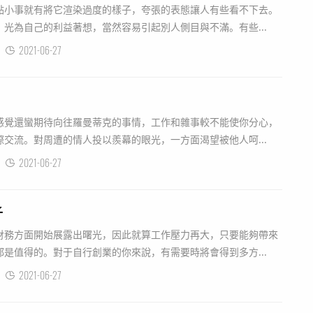
點小事就有將它渲染過度的樣子，夸張的表態讓人有些看不下去。
光為自己的利益著想，當然容易引起別人側目與不滿。有些...
2021-06-27
感覺還蠻期待向往羅曼蒂克的事情，工作和雜事較不能使你分心，
交流。對周遭的情人投以羨幕的眼光，一方面渴望被他人呵...
2021-06-27
子
財務方面開始展露出曙光，因此就算工作壓力再大，只要能夠帶來
是值得的。對于自行創業的你來說，有需要時將會得到多方...
2021-06-27