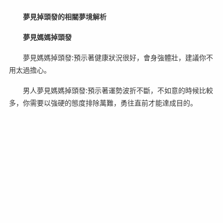
夢見掉頭發的相關夢境解析
夢見媽媽掉頭發
夢見媽媽掉頭發:預示著健康狀況很好，會身強體壯，建議你不
用太過擔心。
男人夢見媽媽掉頭發:預示著運勢波折不斷，不如意的時候比較
多，你需要以強硬的態度排除萬難，勇往直前才能達成目的。