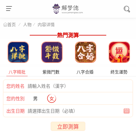
人物
内容详情
首页
熱門測算
八字精批
紫微鬥數
八字合婚
終生運勢
您的姓名
您的性別
男
女
出生日期
立即測算