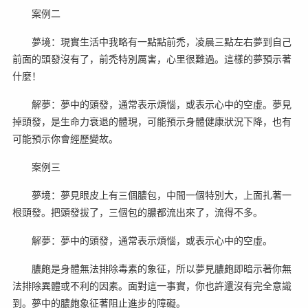
案例二
夢境：現實生活中我略有一點點前禿，凌晨三點左右夢到自己
前面的頭發沒有了，前禿特別厲害，心里很難過。這樣的夢預示著
什麼！
解夢：夢中的頭發，通常表示煩惱，或表示心中的空虛。夢見
掉頭發，是生命力衰退的體現，可能預示身體健康狀況下降，也有
可能預示你會經歷變故。
案例三
夢境：夢見眼皮上有三個膿包，中間一個特別大，上面扎著一
根頭發。把頭發拔了，三個包的膿都流出來了，流得不多。
解夢：夢中的頭發，通常表示煩惱，或表示心中的空虛。
膿皰是身體無法排除毒素的象征，所以夢見膿皰即暗示著你無
法排除異體或不利的因素。面對這一事實，你也許還沒有完全意識
到。夢中的膿皰象征著阻止進步的障礙。