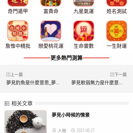
奇門遁甲
富貴命
九星氣運
姓名測試
詹惟中精批
戀愛桃花運
生命靈數
一生財運
更多熱門測算
上一篇
下一篇
夢見釣魚是什麼意思_夢到釣魚好不好
夢見軟弱無力是什麼意思_夢到軟弱無力好不好
相关文章
夢見小時候的情景
2021-06-27
人物