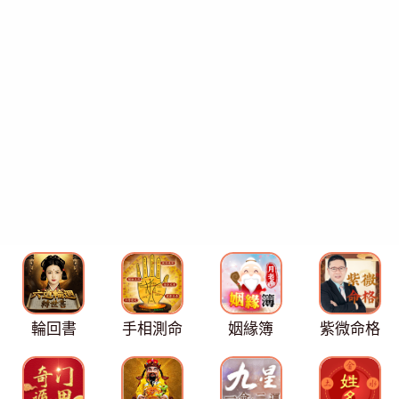
輪回書
手相測命
姻緣簿
紫微命格