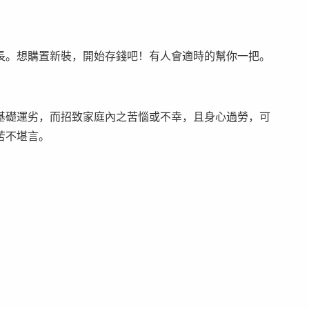
。想購置新裝，開始存錢吧！有人會適時的幫你一把。
礎運劣，而招致家庭內之苦惱或不幸，且身心過勞，可
苦不堪言。