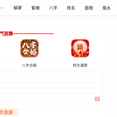
解夢
紫微
八字
姓名
面相
風水
門測算
八字合婚
終生運勢
即測算