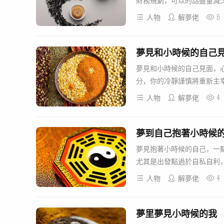
財務規劃，可以的話盡量減少
6
人物
解夢佬
夢見和小時候的自己
夢見和小時候的自己見面，
分，你的冷靜謹慎將重新主宰
4
人物
解夢佬
夢到自己抱著小時候
夢見抱著小時候的自己，一
尤其是出發點過於自私自利，
4
人物
解夢佬
夢里夢見小時候的我