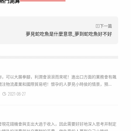
熱門測算
下一篇
夢見蛇吃魚是什麼意思_夢到蛇吃魚好不好
你，可以大展拳腳，利潤會滾滾而來呢！進出口方面的業務會有飆
注物流產業和國際貿易吧！懷孕的人夢見小時侯的情景，預...
2021-06-27
發現花錢機會與支出大過于收入，因此需要好好地深入思考并制定