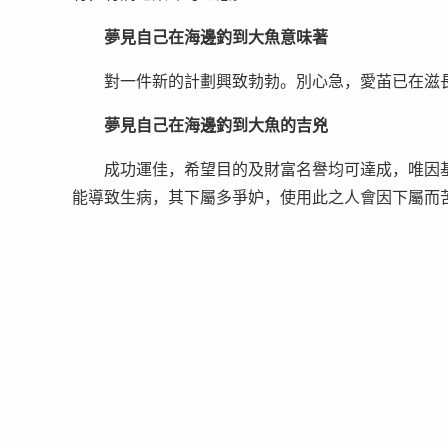
夢見自己在海邊釣到大魚意味著
對一件新的計劃興致勃勃。別心急，愛苖已在滋長
夢見自己在海邊釣到大魚的吉兇
成功運佳，希望目的及財富名譽均可達成，唯因基
能導致生病，其下屬多爭妒，使用此之人會因下屬而