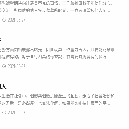
感覺還蠻期待向往羅曼蒂克的事情，工作和雜事較不能使你分心，
交流。對周遭的情人投以羨幕的眼光，一方面渴望被他人呵...
2021-06-27
子
財務方面開始展露出曙光，因此就算工作壓力再大，只要能夠帶來
是值得的。對于自行創業的你來說，有需要時將會得到多方...
2021-06-27
親人
人生活在社會中，個體與個體之間產生的互動，組成了社會活動和
的矛盾，是必然產生也無法化解，如果能夠維持住表面的平...
2021-06-27