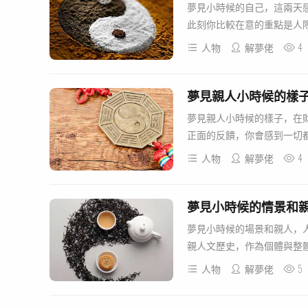
夢見小時候的自己，這兩天
此刻你比較在意的重點是人際
4
人物
解夢佬
夢見親人小時候的樣
夢見親人小時候的樣子，在
正面的反饋，你會感到一切都
4
人物
解夢佬
夢見小時候的情景和
夢見小時候的場景和親人，
親人文歷史，作為個體與整體
5
人物
解夢佬