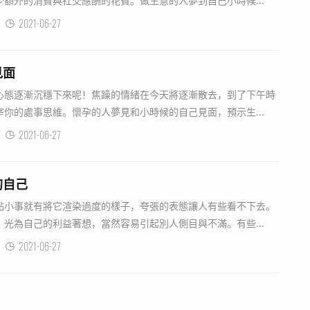
額外的消費與社交應酬的花費。做生意的人夢到自己小時候...
2021-06-27
見面
心態逐漸沉穩下來呢！焦躁的情緒在今天將逐漸散去，到了下午時
你的處事思維。懷孕的人夢見和小時候的自己見面，預示生...
2021-06-27
的自己
點小事就有將它渲染過度的樣子，夸張的表態讓人有些看不下去。
光為自己的利益著想，當然容易引起別人側目與不滿。有些...
2021-06-27