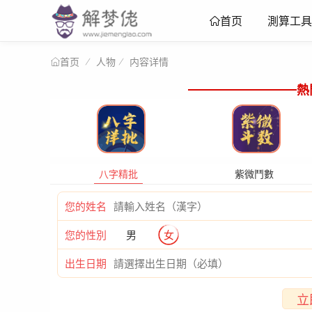
測算工具
首页
人物
内容详情
首页
熱
八字精批
紫微鬥數
您的姓名
您的性別
男
女
出生日期
立