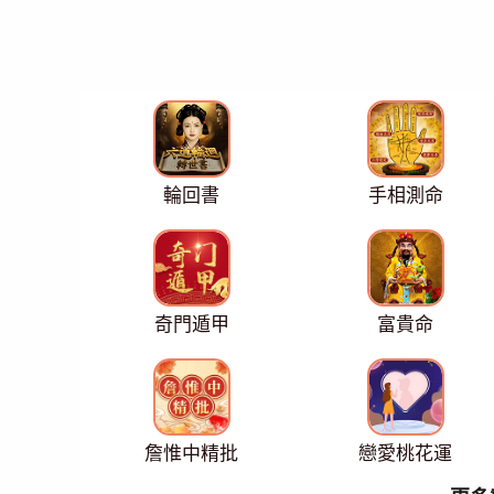
輪回書
手相測命
奇門遁甲
富貴命
詹惟中精批
戀愛桃花運