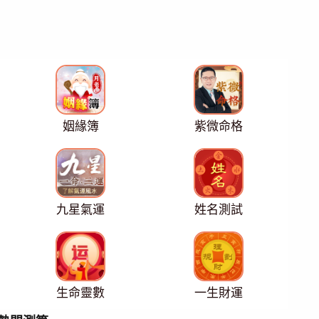
姻緣簿
紫微命格
九星氣運
姓名測試
生命靈數
一生財運