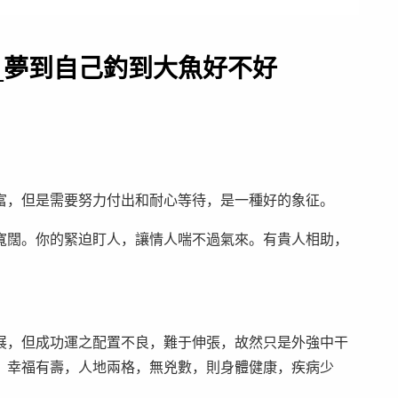
_夢到自己釣到大魚好不好
富，但是需要努力付出和耐心等待，是一種好的象征。
寬闊。你的緊迫盯人，讓情人喘不過氣來。有貴人相助，
，但成功運之配置不良，難于伸張，故然只是外強中干
，幸福有壽，人地兩格，無兇數，則身體健康，疾病少