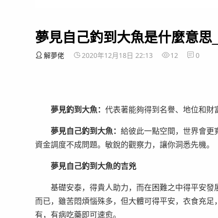
夢見自己釣到大魚是什麼意思
解夢佬
2020年12月18日 22:13
12
0
夢見釣到大魚：
代表著能夠得到名譽、地位和財
夢見自己釣到大魚：
給彼此一點空間，世界會更
資金調度不成問題。敏銳的觀察力，讓你洞悉先機。
夢見自己釣到大魚的吉兇
基礎安泰，得貴人助力，而在困難之中得平安發展
而已，雖苦悶煩惱殊多，但大體可得平安，衣食充足
有，有病吃藥即可速愈。