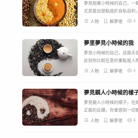
夢見抱著小時候的自己，一
尤其是出發點過於自私自利，
4
人物
解夢佬
夢里夢見小時候的我
夢見小時候的自己，這兩天
此刻你比較在意的重點是人際
4
人物
解夢佬
夢見親人小時候的樣
夢見親人小時候的樣子，在
正面的反饋，你會感到一切都
4
人物
解夢佬