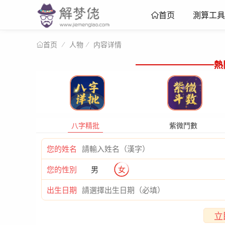
測算工具
首页
人物
内容详情
首页
熱
八字精批
紫微鬥數
您的姓名
您的性別
男
女
出生日期
立