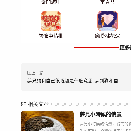
奇門遁甲
富貴命
詹惟中精批
戀愛桃花運
更多
上一篇
夢見狗和自己很親熱是什麼意思_夢到狗和自己很親熱好不好
相关文章
夢見小時候的情景
夢見小時侯的情景，從商的
生的可能。投資的話不妨多關