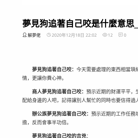
夢見狗追著自己咬是什麼意思
解夢佬
2020年12月18日 22:02
12
0
夢見狗追著自己咬：
今天需要處理的東西相當瑣
情，更讓你費心神。
商人夢見狗追著自己咬：
預示近期的財運平平，
配給身邊的人吧，記得讓別人幫忙的同時也要信得過
辦公族夢見狗追著自己咬：
預示近期的工作任務
擔，反而會事半功倍。
夢見狗追著自己咬的吉兇
：