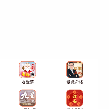
姻緣簿
紫微命格