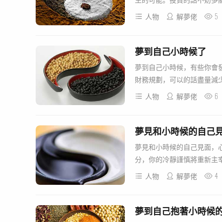
5
人物
解夢佬
夢到自己小時候了
夢到自己小時候，有些你會
財務規劃，可以的話盡量減少
6
人物
解夢佬
夢見和小時候的自己
夢見和小時候的自己見面，
分，你的冷靜謹慎將重新主宰
4
人物
解夢佬
夢到自己抱著小時候