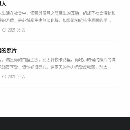
親人
人生活在社會中，個體與個體之間產生的互動，組成了社會活動和
的矛盾，是必然產生也無法化解，如果能夠維持住表面的平...
2021-06-27
候的照片
片，滿足你的口腹之欲，別太計較卡路里。你吃小時候的照片的滿
錢買享受，但你卻很開心。這兩天的壓力承受度較弱，別太...
2021-06-27