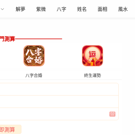
解夢
紫微
八字
姓名
面相
風水
門測算
八字合婚
終生運勢
即測算