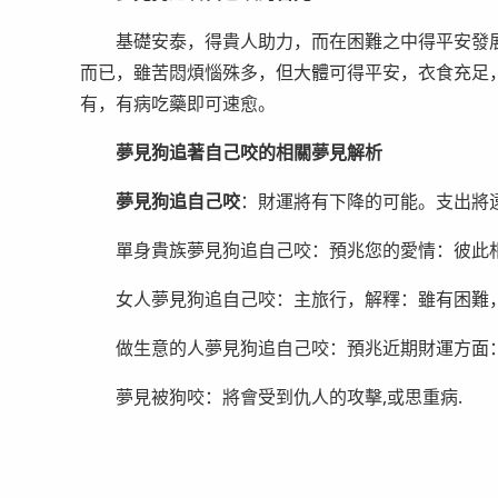
基礎安泰，得貴人助力，而在困難之中得平安發展
而已，雖苦悶煩惱殊多，但大體可得平安，衣食充足
有，有病吃藥即可速愈。
夢見狗追著自己咬的相關夢見解析
夢見狗追自己咬
：財運將有下降的可能。支出將
單身貴族夢見狗追自己咬：預兆您的愛情：彼此相
女人夢見狗追自己咬：主旅行，解釋：雖有困難
做生意的人夢見狗追自己咬：預兆近期財運方面：
夢見被狗咬：將會受到仇人的攻擊,或思重病.