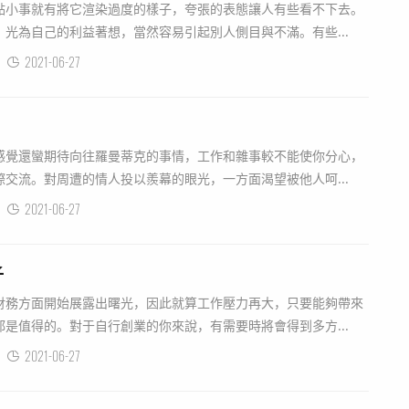
點小事就有將它渲染過度的樣子，夸張的表態讓人有些看不下去。
光為自己的利益著想，當然容易引起別人側目與不滿。有些...
2021-06-27
感覺還蠻期待向往羅曼蒂克的事情，工作和雜事較不能使你分心，
交流。對周遭的情人投以羨幕的眼光，一方面渴望被他人呵...
2021-06-27
子
財務方面開始展露出曙光，因此就算工作壓力再大，只要能夠帶來
是值得的。對于自行創業的你來說，有需要時將會得到多方...
2021-06-27