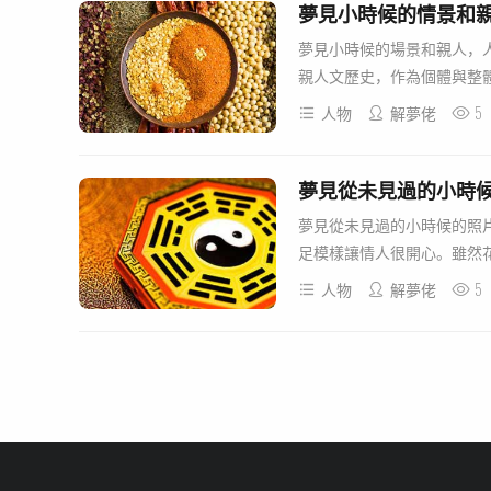
夢見小時候的情景和
夢見小時候的場景和親人，
親人文歷史，作為個體與整體
5
人物
解夢佬
夢見從未見過的小時
夢見從未見過的小時候的照
足模樣讓情人很開心。雖然花
5
人物
解夢佬