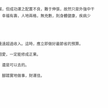
，但成功運之配置不良，難于伸張，故然只是外強中干
，幸福有壽，人地兩格，無兇數，則身體健康，疾病少
遠遠超過收入。這時，應立即做好最節省的預算。
愛，一定能修成正果。
，還是可以去的。
腳踏實地做事，財運佳。