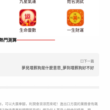
九星氣運
姓名測試
生命靈數
一生財運
熱門測算
下一篇
夢見埋葬狗是什麼意思_夢到埋葬狗好不好
你，可以大展拳腳，利潤會滾滾而來呢！進出口方面的業務會有飆
注物流產業和國際貿易吧！懷孕的人夢見小時侯的情景，預...