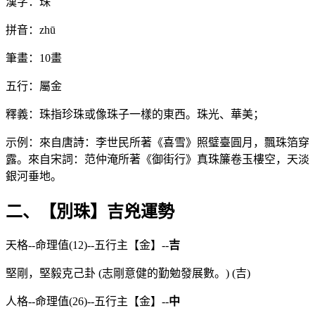
漢字：珠
拼音：zhū
筆畫：10畫
五行：屬金
釋義：珠指珍珠或像珠子一樣的東西。珠光、華美；
示例：來自唐詩：李世民所著《喜雪》照璧臺圓月，飄珠箔穿
露。來自宋詞：范仲淹所著《御街行》真珠簾卷玉樓空，天淡
銀河垂地。
二、【別珠】吉兇運勢
天格--命理值(12)--五行主【金】--
吉
堅剛，堅毅克己卦 (志剛意健的勤勉發展數。) (吉)
人格--命理值(26)--五行主【金】--
中