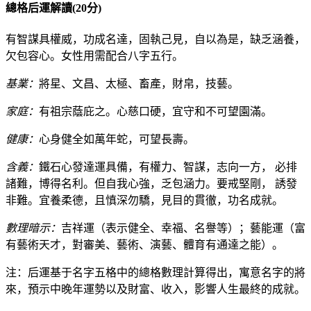
總格后運解讀(20分)
有智謀具權威，功成名達，固執己見，自以為是，缺乏涵養，
欠包容心。女性用需配合八字五行。
基業：
將星、文昌、太極、畜產，財帛，技藝。
家庭：
有祖宗蔭庇之。心慈口硬，宜守和不可望園滿。
健康：
心身健全如萬年蛇，可望長壽。
含義：
鐵石心發達運具備，有權力、智謀，志向一方， 必排
諸難，博得名利。但自我心強，乏包涵力。要戒堅剛， 誘發
非難。宜養柔德，且慎深勿驕，見目的貫徹，功名成就。
數理暗示：
吉祥運（表示健全、幸福、名譽等）；藝能運（富
有藝術天才，對審美、藝術、演藝、體育有通達之能）。
注：后運基于名字五格中的總格數理計算得出，寓意名字的將
來，預示中晚年運勢以及財富、收入，影響人生最終的成就。