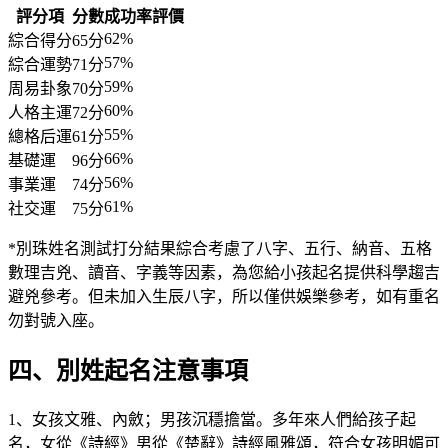
評分項
分數
成功率
評價
62%
綜合得分
65分
57%
綜合運勢
71分
59%
周易卦象
70分
60%
人格主運
72分
55%
總格后運
61分
66%
基礎運
96分
56%
事業運
74分
61%
社交運
75分
*別珠姓名測試打分結果綜合考慮了八字、五行、納音、五格
數理吉兇、讀音、字義等因素，為您給小孩起名提供科學趨吉
避兇參考。但未加入生辰八字，所以僅供娛樂參考，如有重名
勿對號入座。
四、別姓起名注意事項
1、女孩文雅、內斂；男孩沉穩擔當。多年來人們給孩子起
名，女從《詩經》男從《楚辭》詩經風雅頌，符合女孩明媚可