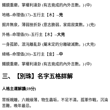
鐵鏡重磨，掌權利達卦 (有志竟成的內外吉數。) (中)
地格--命理值(17)--五行主【木】--
兇
掘井無泉，薄弱挫折卦 (意志脆弱，家庭寂寞數。) (兇)
外格--命理值(9)--五行主【木】--
大兇
一身孤節，混沌離亂卦 (屬末定的分離破滅數。) (大兇)
總格--命理值(20)--五行主【金】--
中
鐵鏡重磨，掌權利達卦 (有志竟成的內外吉數。) (中)
三、【別珠】名字五格詳解
人格主運解讀(19分)
眾叛親離，六親緣薄，物生蟲垢，不足不滿，孤軍作戰，沉淪
苦難，晚年最忌。