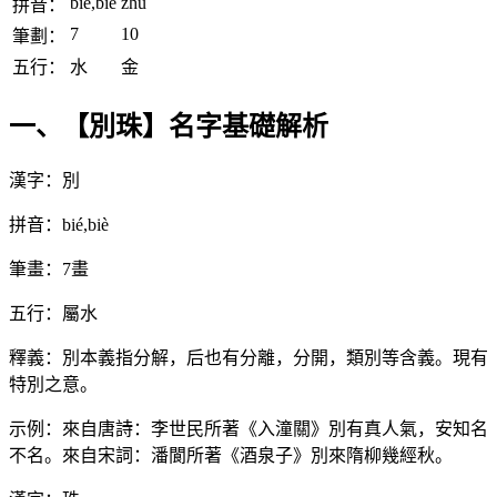
bié,biè
zhū
拼音：
7
10
筆劃：
五行：
水
金
一、【別珠】名字基礎解析
漢字：別
拼音：bié,biè
筆畫：7畫
五行：屬水
釋義：別本義指分解，后也有分離，分開，類別等含義。現有
特別之意。
示例：來自唐詩：李世民所著《入潼關》別有真人氣，安知名
不名。來自宋詞：潘閬所著《酒泉子》別來隋柳幾經秋。