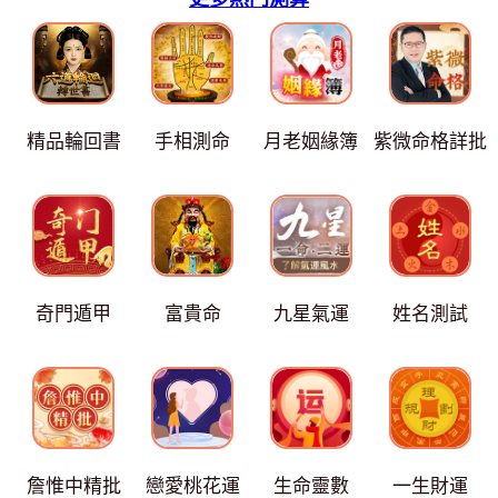
精品輪回書
手相測命
月老姻緣簿
紫微命格詳批
奇門遁甲
富貴命
九星氣運
姓名測試
詹惟中精批
戀愛桃花運
生命靈數
一生財運