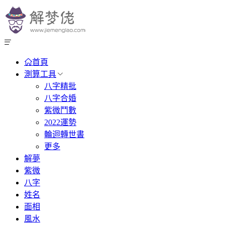
首頁
測算工具
八字精批
八字合婚
紫微鬥數
2022運勢
輪迴轉世書
更多
解夢
紫微
八字
姓名
面相
風水