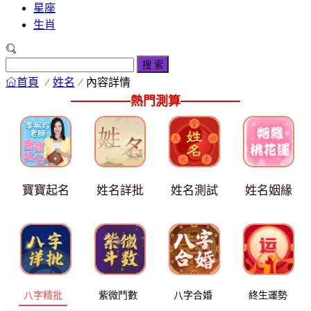
星座
生肖
搜 索
首頁
姓名
內容詳情
熱門測算
寶寶起名
姓名詳批
姓名測試
姓名姻緣
八字精批
紫微鬥數
八字合婚
終生運勢