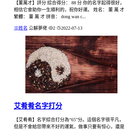
【董萬才】評分 綜合得分： 88 分 你的名字起得很好，
相信它會助你一生順利的，祝你好運。 姓名： 董 萬 才
繁體： 蕫 萬 才 拼音： dong wan c...
姓名
解夢佬
2
2022-07-13
艾肴肴名字打分
【艾肴肴】名字綜合打分為“65”分。這個名字很平凡，
但是不會給您帶來不好的運氣，做事只要有恒心，還是