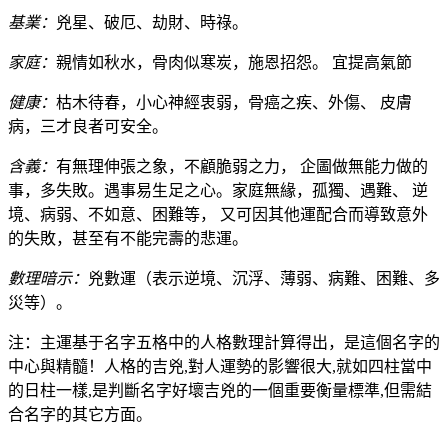
基業：
兇星、破厄、劫財、時祿。
家庭：
親情如秋水，骨肉似寒炭，施恩招怨。 宜提高氣節
健康：
枯木待春，小心神經衷弱，骨癌之疾、外傷、 皮膚
病，三才良者可安全。
含義：
有無理伸張之象，不顧脆弱之力， 企圖做無能力做的
事，多失敗。遇事易生足之心。家庭無緣，孤獨、遇難、 逆
境、病弱、不如意、困難等， 又可因其他運配合而導致意外
的失敗，甚至有不能完壽的悲運。
數理暗示：
兇數運（表示逆境、沉浮、薄弱、病難、困難、多
災等）。
注：主運基于名字五格中的人格數理計算得出，是這個名字的
中心與精髓！人格的吉兇,對人運勢的影響很大,就如四柱當中
的日柱一樣,是判斷名字好壞吉兇的一個重要衡量標準,但需結
合名字的其它方面。