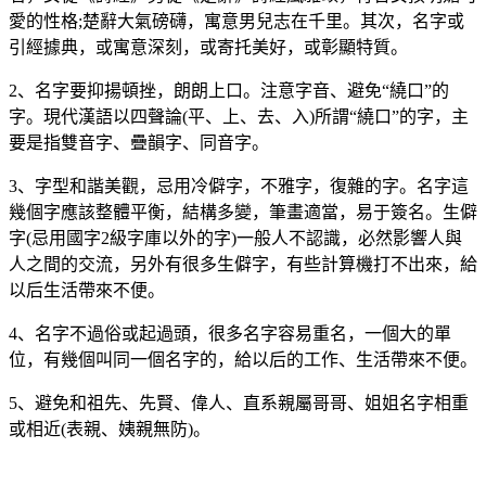
愛的性格;楚辭大氣磅礴，寓意男兒志在千里。其次，名字或
引經據典，或寓意深刻，或寄托美好，或彰顯特質。
2、名字要抑揚頓挫，朗朗上口。注意字音、避免“繞口”的
字。現代漢語以四聲論(平、上、去、入)所謂“繞口”的字，主
要是指雙音字、疊韻字、同音字。
3、字型和諧美觀，忌用冷僻字，不雅字，復雜的字。名字這
幾個字應該整體平衡，結構多變，筆畫適當，易于簽名。生僻
字(忌用國字2級字庫以外的字)一般人不認識，必然影響人與
人之間的交流，另外有很多生僻字，有些計算機打不出來，給
以后生活帶來不便。
4、名字不過俗或起過頭，很多名字容易重名，一個大的單
位，有幾個叫同一個名字的，給以后的工作、生活帶來不便。
5、避免和祖先、先賢、偉人、直系親屬哥哥、姐姐名字相重
或相近(表親、姨親無防)。