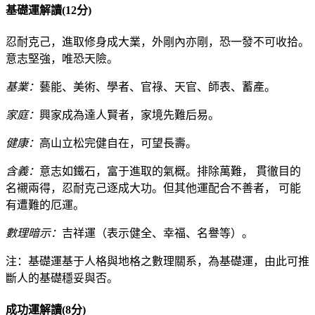
基礎運解讀(12分)
忍耐克己，進取修身成大業，外剛內亦剛，恐一發不可收拾。
意志堅強，唯恐天險。
基業：
藝能、美術、學者、官祿、天官、師表、蓄產。
家庭：
興家成為達人賢者，家境先難后易。
健康：
高山立松完健自在，可望長壽。
含義：
意志如鐵石，富于進取的氣概。排除萬難， 貫徹目的
名襯兩得，忍耐克己逐成大功。但其他運配合不善者， 可能
有遭難的厄運。
數理暗示：
吉祥運（表示健全、幸福、名譽等）。
注：基礎運基于人格與地格之數理關系，為基礎運，由此可推
斷人的基礎穩妥與否。
成功運解讀(8分)