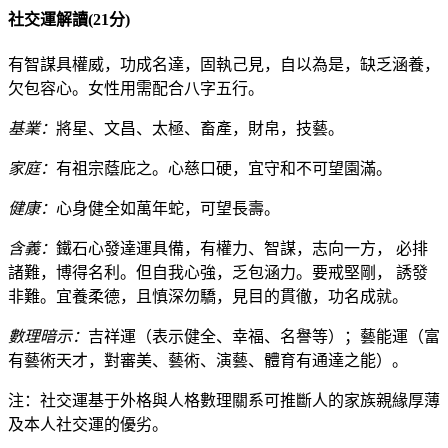
社交運解讀(21分)
有智謀具權威，功成名達，固執己見，自以為是，缺乏涵養，
欠包容心。女性用需配合八字五行。
基業：
將星、文昌、太極、畜產，財帛，技藝。
家庭：
有祖宗蔭庇之。心慈口硬，宜守和不可望園滿。
健康：
心身健全如萬年蛇，可望長壽。
含義：
鐵石心發達運具備，有權力、智謀，志向一方， 必排
諸難，博得名利。但自我心強，乏包涵力。要戒堅剛， 誘發
非難。宜養柔德，且慎深勿驕，見目的貫徹，功名成就。
數理暗示：
吉祥運（表示健全、幸福、名譽等）；藝能運（富
有藝術天才，對審美、藝術、演藝、體育有通達之能）。
注：社交運基于外格與人格數理關系可推斷人的家族親緣厚薄
及本人社交運的優劣。