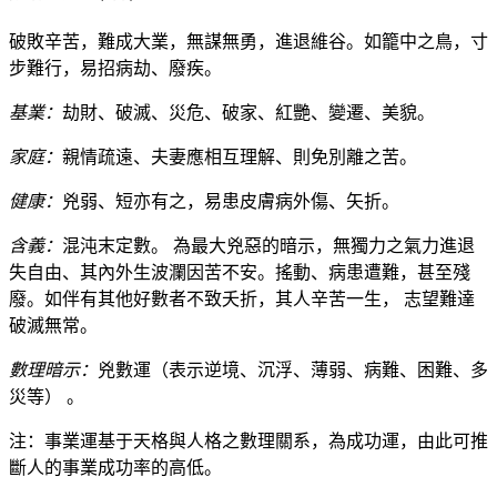
破敗辛苦，難成大業，無謀無勇，進退維谷。如籠中之鳥，寸
步難行，易招病劫、廢疾。
基業：
劫財、破滅、災危、破家、紅艷、變遷、美貌。
家庭：
親情疏遠、夫妻應相互理解、則免別離之苦。
健康：
兇弱、短亦有之，易患皮膚病外傷、矢折。
含義：
混沌末定數。 為最大兇惡的暗示，無獨力之氣力進退
失自由、其內外生波瀾因苦不安。搖動、病患遭難，甚至殘
廢。如伴有其他好數者不致夭折，其人辛苦一生， 志望難達
破滅無常。
數理暗示：
兇數運（表示逆境、沉浮、薄弱、病難、困難、多
災等） 。
注：事業運基于天格與人格之數理關系，為成功運，由此可推
斷人的事業成功率的高低。