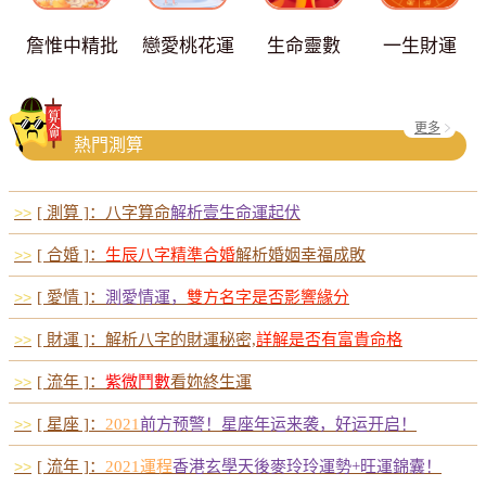
詹惟中精批
戀愛桃花運
生命靈數
一生財運
更多
熱門測算
>>
[ 測算 ]：八字算命
解析壹生命運起伏
>>
[ 合婚 ]：
生辰八字精準合婚
解析婚姻幸福成敗
>>
[ 愛情 ]：
測愛情運，
雙方名字是否影響緣分
>>
[ 財運 ]：解析八字的財運秘密,
詳解是否有富貴命格
>>
[ 流年 ]：
紫微鬥數
看妳終生運
>>
[ 星座 ]：
2021
前方预警！星座年运来袭，好运开启！
>>
[ 流年 ]：
2021運程
香港玄學天後麥玲玲運勢+旺運錦囊！