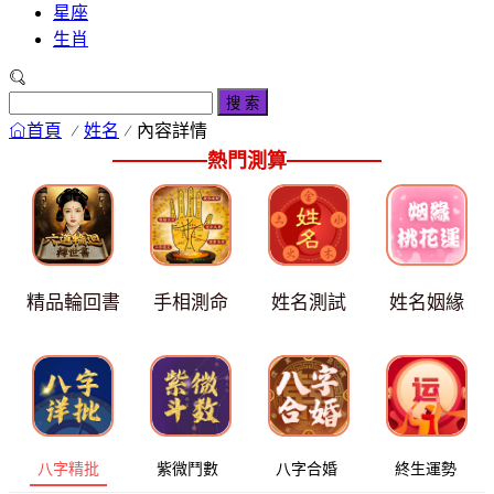
星座
生肖
搜 索
首頁
姓名
內容詳情
熱門測算
精品輪回書
手相測命
姓名測試
姓名姻緣
八字精批
紫微鬥數
八字合婚
終生運勢