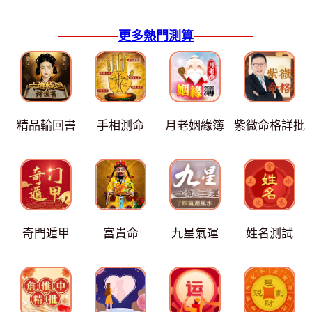
更多熱門測算
精品輪回書
手相測命
月老姻緣簿
紫微命格詳批
奇門遁甲
富貴命
九星氣運
姓名測試