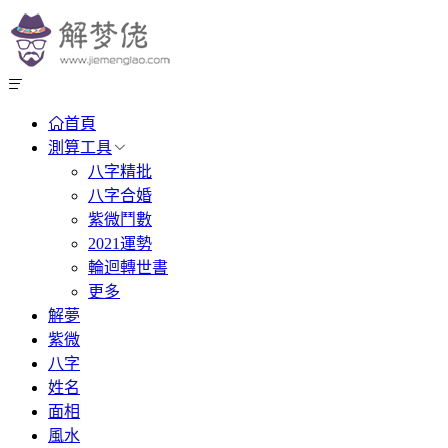
首頁
測算工具
八字精批
八字合婚
紫微鬥數
2021運勢
輪迴轉世書
更多
解夢
紫微
八字
姓名
面相
風水