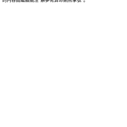
的內容請繼續關注“解夢佬算命網熊掌號”。