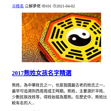
姓名
解夢佬
101
2021-04-02
2017熊姓女孩名字精選
熊姓，為中華姓氏之一，也是我國最古老的姓氏之一，
最早可追溯到西周周成王時期。熊姓，主要源於羋姓、
少數民族改姓等，得姓始祖為鬻熊。在歷史中，熊姓比
較有名的人...