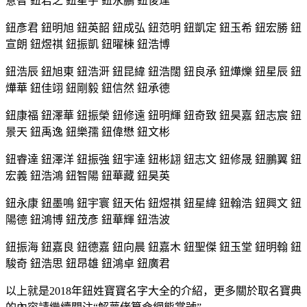
意智 鈕君之 鈕星宇 鈕永鵬 鈕俊達
鈕彥君 鈕明旭 鈕英韶 鈕成弘 鈕范明 鈕凱定 鈕玉希 鈕宏勝 鈕
宣朗 鈕煜祺 鈕振凱 鈕曜棟 鈕浩博
鈕浩辰 鈕旭東 鈕浩涆 鈕昆緯 鈕浩闊 鈕良承 鈕燁爍 鈕星辰 鈕
燁華 鈕佳翊 鈕剛毅 鈕信然 鈕承德
鈕康福 鈕澤華 鈕振榮 鈕修遠 鈕明輝 鈕奇致 鈕昊嘉 鈕志宸 鈕
景天 鈕禹逸 鈕樂孺 鈕偉懋 鈕文彬
鈕睿達 鈕澤洋 鈕振強 鈕宇達 鈕彬翃 鈕志文 鈕修晟 鈕鵬翼 鈕
宏義 鈕浩鴻 鈕智陽 鈕華藏 鈕昊英
鈕永康 鈕墨鳴 鈕宇寰 鈕天佑 鈕煜祺 鈕星緯 鈕翰浩 鈕興文 鈕
陽德 鈕鴻博 鈕茂彥 鈕華輝 鈕浩波
鈕振海 鈕嘉良 鈕德嘉 鈕向晨 鈕嘉木 鈕聖傑 鈕玉堂 鈕明翰 鈕
駿奇 鈕浩思 鈕昂雄 鈕鴻卓 鈕廣君
以上就是2018年鈕姓寶寶名字大全的介紹，更多關於取名寶典