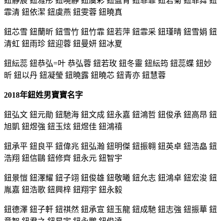
鈕靜宸 鈕雅彤 鈕曉靜 鈕虞彩 鈕盈青 鈕菲霏 鈕若菊 鈕菲舞 鈕
霏清 鈕依潔 鈕虞燕 鈕雯蓉 鈕曉真
鈕芯雪 鈕蘭昕 鈕雪竹 鈕竹霏 鈕若萍 鈕霏采 鈕瑾晴 鈕雪娟 鈕
清虹 鈕雨珍 鈕迎蓉 鈕曼妍 鈕冰夏
鈕紜蕊 鈕恭弘=叶 恭弘蓉 鈕若玫 鈕冬靈 鈕紜筠 鈕蕊蝶 鈕妙
昕 鈕以丹 鈕凝瑩 鈕曉露 鈕曉芯 鈕青亦 鈕慧蓉
2018年鈕姓男寶寶名字
鈕弘文 鈕元勛 鈕馳海 鈕文成 鈕永嘉 鈕鴻哲 鈕俊承 鈕高昂 鈕
旭凱 鈕煜強 鈕玉炫 鈕煜佳 鈕鴻禧
鈕承平 鈕良平 鈕偉兆 鈕弘瀚 鈕明傑 鈕振翱 鈕英卓 鈕浩皛 鈕
浩翔 鈕信鷗 鈕修齊 鈕永元 鈕智宇
鈕景愷 鈕澤耀 鈕子翊 鈕俊雄 鈕敬曦 鈕允志 鈕鴻卓 鈕宏浚 鈕
胤嘉 鈕浩歌 鈕興梓 鈕翔宇 鈕永毅
鈕德澤 鈕子軒 鈕祺然 鈕承宣 鈕玉龍 鈕成馳 鈕志強 鈕振華 鈕