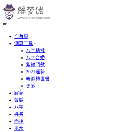
首頁
測算工具
八字精批
八字合婚
紫微鬥數
2021運勢
輪迴轉世書
更多
解夢
紫微
八字
姓名
面相
風水