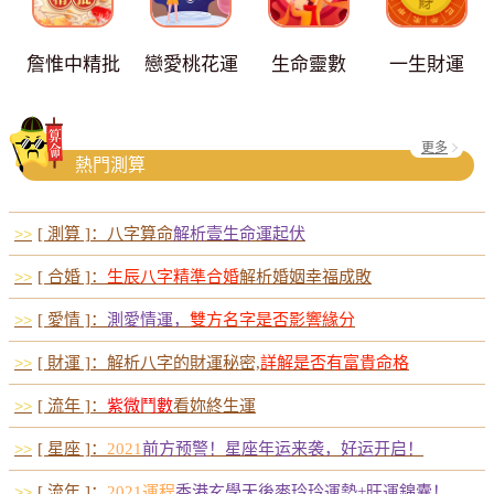
詹惟中精批
戀愛桃花運
生命靈數
一生財運
更多
熱門測算
>>
[ 測算 ]：八字算命
解析壹生命運起伏
>>
[ 合婚 ]：
生辰八字精準合婚
解析婚姻幸福成敗
>>
[ 愛情 ]：
測愛情運，
雙方名字是否影響緣分
>>
[ 財運 ]：解析八字的財運秘密,
詳解是否有富貴命格
>>
[ 流年 ]：
紫微鬥數
看妳終生運
>>
[ 星座 ]：
2021
前方预警！星座年运来袭，好运开启！
>>
[ 流年 ]：
2021運程
香港玄學天後麥玲玲運勢+旺運錦囊！