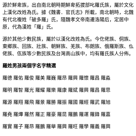
源於鮮卑族，出自南北朝時期鮮卑拓拔部叱羅氏族，屬於文化
上漢化改姓為氏。據《魏書．官氏志》所載，南北朝時，北魏
有代北複姓「破多羅」氏，隨魏孝文帝南遷洛陽后，定居中
原，代為漢姓「羅」氏。
源於其他少數民族，屬於以漢化改姓為氏。今仡佬族、侗族、
東鄉族、回族、壯族、朝鮮族、羌族、布朗族、俄羅斯族、仫
佬族、佤族等少數民族及台灣高山族中，均有羅氏族人分佈。
羅姓男孩兩個字名字精選
羅德 羅佑 羅俊 羅美 羅巍 羅昂 羅興 羅懷 羅昌 羅淼
羅明 羅智 羅光 羅耀 羅樂 羅康 羅斌 羅興 羅昌 羅思
羅源 羅翔 羅飛 羅景 羅勝 羅振 羅國 羅經 羅武 羅旭
羅堯 羅燁 羅然 羅正 羅豪 羅昆 羅鵬 羅運 羅鋒 羅嘉
羅實 羅子 羅昂 羅鵬 羅舉 羅興 羅旺 羅學 羅義 羅興