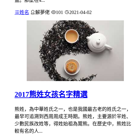
益。那麼在4...
姓名
解夢佬
101
2021-04-02
2017熊姓女孩名字精選
熊姓，為中華姓氏之一，也是我國最古老的姓氏之一，
最早可追溯到西周周成王時期。熊姓，主要源於羋姓、
少數民族改姓等，得姓始祖為鬻熊。在歷史中，熊姓比
較有名的人...