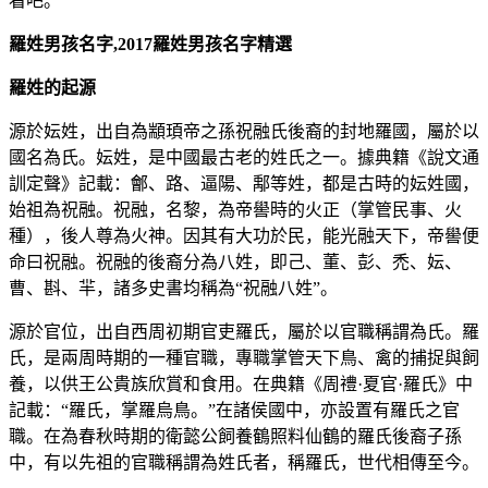
看吧。
羅姓男孩名字,2017羅姓男孩名字精選
羅姓的起源
源於妘姓，出自為顓頊帝之孫祝融氏後裔的封地羅國，屬於以
國名為氏。妘姓，是中國最古老的姓氏之一。據典籍《說文通
訓定聲》記載：鄶、路、逼陽、鄅等姓，都是古時的妘姓國，
始祖為祝融。祝融，名黎，為帝嚳時的火正（掌管民事、火
種），後人尊為火神。因其有大功於民，能光融天下，帝嚳便
命曰祝融。祝融的後裔分為八姓，即己、董、彭、禿、妘、
曹、斟、羋，諸多史書均稱為“祝融八姓”。
源於官位，出自西周初期官吏羅氏，屬於以官職稱謂為氏。羅
氏，是兩周時期的一種官職，專職掌管天下鳥、禽的捕捉與飼
養，以供王公貴族欣賞和食用。在典籍《周禮·夏官·羅氏》中
記載：“羅氏，掌羅烏鳥。”在諸侯國中，亦設置有羅氏之官
職。在為春秋時期的衛懿公飼養鶴照料仙鶴的羅氏後裔子孫
中，有以先祖的官職稱謂為姓氏者，稱羅氏，世代相傳至今。