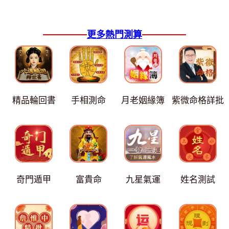
更多熱門測算
精品輪回書
手相測命
月老姻緣簿
紫微命格詳批
奇門遁甲
富貴命
九星氣運
姓名測試