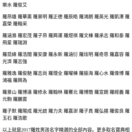
樂水 羅俊艾
羅昂雄 羅華奧 羅景明 羅正德 羅辰皓 羅鴻朗 羅英光 羅凱澤 羅
嘉榮 羅翰采
羅涵滌 羅宏茂 羅子昂 羅興運 羅煜祺 羅文棟 羅承志 羅和泰 羅
飛星 羅瑞淵
羅昆緯 羅浩闊 羅安康 羅永新 羅涵衍 羅炫明 羅奇思 羅嘉容 羅
光濟 羅志強
羅雅逸 羅俊馳 羅志尚 羅理全 羅曜棟 羅振海 羅心水 羅偉博 羅
鴻福 羅興為
羅景山 羅博達 羅修永 羅翰林 羅騫北 羅博簡 羅宣朗 羅經義 羅
元駒 羅鵬雲
羅子默 羅陽成 羅光啟 羅力夫 羅嘉澍 羅子真 羅弘揚 羅俊良 羅
玉石 羅浩歌
以上就是2017羅姓男孩名字精選的全部內容。更多取名寶典相