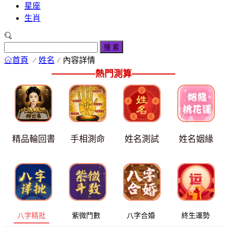
星座
生肖
搜 索
首頁
姓名
內容詳情
熱門測算
精品輪回書
手相測命
姓名測試
姓名姻緣
八字精批
紫微鬥數
八字合婚
終生運勢