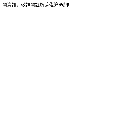
關資訊，敬請關註解夢佬算命網!