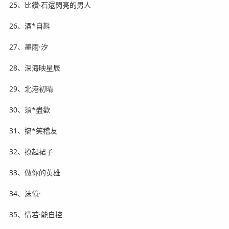
25、比鑽·石還閃亮的男人
26、酒*自斟
27、墨雨·汐
28、深海映星辰
29、北港初晴
30、須*盡歡
31、搞*笑稽友
32、撩起裙子
33、做你的英雄
34、沫憶·
35、情若·能自控