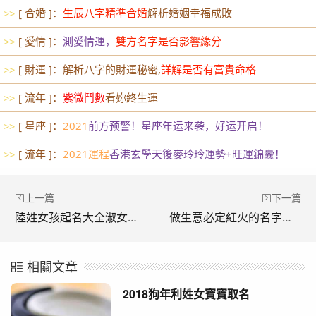
[ 合婚 ]：
生辰八字精準合婚
解析婚姻幸福成敗
>>
[ 愛情 ]：
測愛情運，
雙方名字是否影響緣分
>>
[ 財運 ]：解析八字的財運秘密,
詳解是否有富貴命格
>>
[ 流年 ]：
紫微鬥數
看妳終生運
>>
[ 星座 ]：
2021
前方预警！星座年运来袭，好运开启！
>>
[ 流年 ]：
2021運程
香港玄學天後麥玲玲運勢+旺運錦囊！
>>
上一篇
下一篇
陸姓女孩起名大全淑女氣質
做生意必定紅火的名字女裝
相關文章
2018狗年利姓女寶寶取名