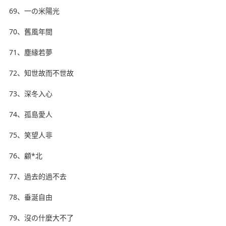
69、一の米陽光
70、舊風年間
71、塵緣若夢
72、知世故而不世故
73、深冬入心
74、孤島愛人
75、笑望人非
76、顧*北
77、過去的過不去
78、垂涎自由
79、沒の什麼大不了