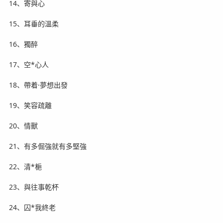
14、寄與心
15、耳垂的溫柔
16、獨醉
17、空*心人
18、帶着·夢想出發
19、笑容疏離
20、情獸
21、有多倔強就有多堅強
22、清*梔
23、與往事乾杯
24、囚*我終老