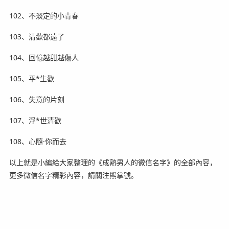
102、不淡定的小青春
103、清歡都遠了
104、回憶越甜越傷人
105、平*生歡
106、失意的片刻
107、浮*世清歡
108、心隨·你而去
以上就是小編給大家整理的《成熟男人的微信名字》的全部內容，
更多微信名字精彩內容，請關注熊掌號。