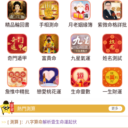
精品輪回書
手相測命
月老姻緣簿
紫微命格詳批
奇門遁甲
富貴命
九星氣運
姓名測試
詹惟中精批
戀愛桃花運
生命靈數
一生財運
熱門測算
更多
[ 測算 ]：八字算命
解析壹生命運起伏
>>