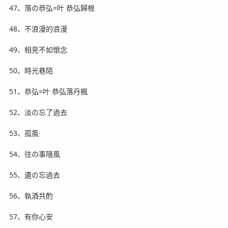
47、落の恭弘=叶 恭弘歸根
48、不浪漫的浪漫
49、相見不如懷念
50、時光巷陌
51、恭弘=叶 恭弘落丹楓
52、淡の忘了過去
53、孤風·
54、往の事隨風
55、遺の忘過去
56、執酒共酌
57、有你心安