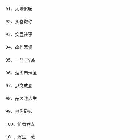
91、太陽還暖
92、多喜歡你
93、笑盡往事
94、故作悲傷
95、一*生放蕩
96、酒の巷清風
97、思念成風
98、品の味人生
99、撫你發端
100、忙着老去
101、浮生一蘿