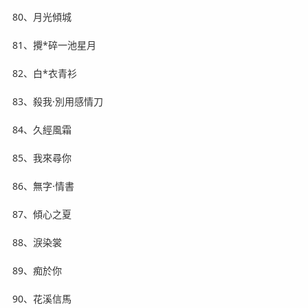
80、月光傾城
81、攪*碎一池星月
82、白*衣青衫
83、殺我·別用感情刀
84、久經風霜
85、我來尋你
86、無字·情書
87、傾心之夏
88、淚染裳
89、痴於你
90、花溪信馬