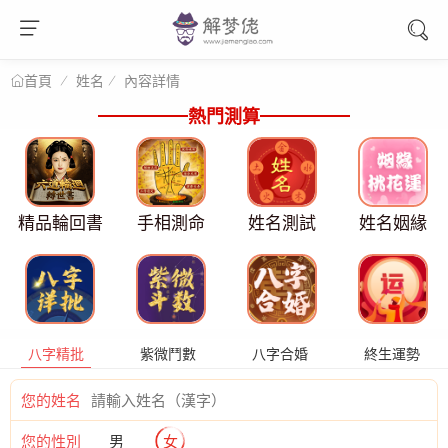
姓名
內容詳情
首頁
熱門測算
精品輪回書
手相測命
姓名測試
姓名姻緣
八字精批
紫微鬥數
八字合婚
終生運勢
您的姓名
您的性別
男
女