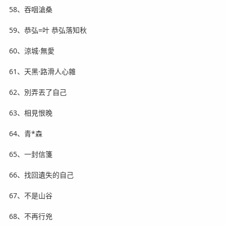
58、吞咽滄桑
59、恭弘=叶 恭弘落知秋
60、涼城·無愛
61、天黑·路滑人心雜
62、別弄丟了自己
63、相見恨晚
64、青*森
65、一封信箋
66、找回遺失的自己
67、不是山谷
68、不再行兇