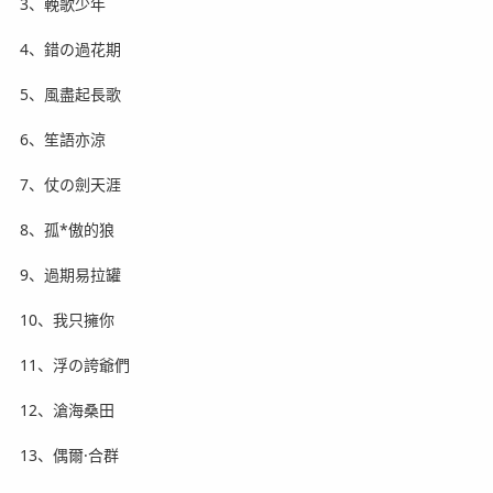
3、輓歌少年
4、錯の過花期
5、風盡起長歌
6、笙語亦涼
7、仗の劍天涯
8、孤*傲的狼
9、過期易拉罐
10、我只擁你
11、浮の誇爺們
12、滄海桑田
13、偶爾·合群