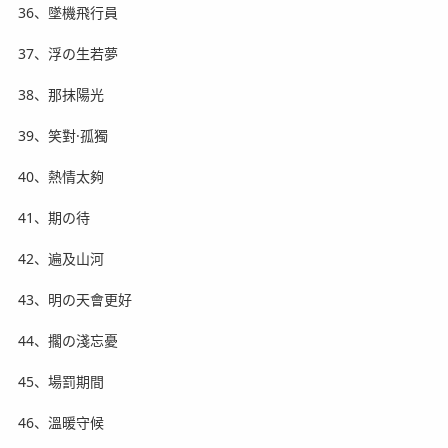
36、墜機飛行員
37、浮の生若夢
38、那抹陽光
39、笑對·孤獨
40、熱情太夠
41、期の待
42、遍及山河
43、明の天會更好
44、擱の淺忘憂
45、場罰期間
46、溫暖守候