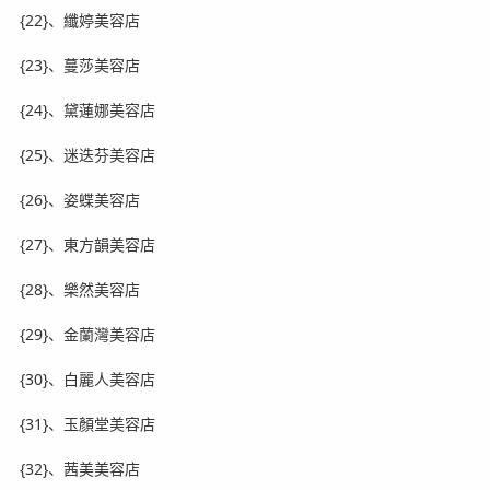
{22}、纖婷美容店
{23}、蔓莎美容店
{24}、黛蓮娜美容店
{25}、迷迭芬美容店
{26}、姿蝶美容店
{27}、東方韻美容店
{28}、樂然美容店
{29}、金蘭灣美容店
{30}、白麗人美容店
{31}、玉顏堂美容店
{32}、茜美美容店