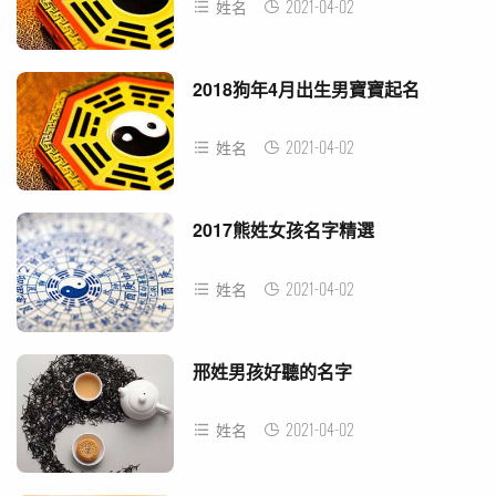
2021-04-02
姓名
2018狗年4月出生男寶寶起名
2021-04-02
姓名
2017熊姓女孩名字精選
2021-04-02
姓名
邢姓男孩好聽的名字
2021-04-02
姓名