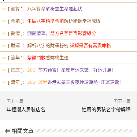
[ 測算 ]：八字算命
解析壹生命運起伏
>>
[ 合婚 ]：
生辰八字精準合婚
解析婚姻幸福成敗
>>
[ 愛情 ]：
測愛情運，
雙方名字是否影響緣分
>>
[ 財運 ]：解析八字的財運秘密,
詳解是否有富貴命格
>>
[ 流年 ]：
紫微鬥數
看妳終生運
>>
[ 星座 ]：
2021
前方预警！星座年运来袭，好运开启！
>>
[ 流年 ]：
2021運程
香港玄學天後麥玲玲運勢+旺運錦囊！
>>
上一篇
下一篇
年輕潮人男裝店名
姓周的男孩名字帶解釋
相關文章