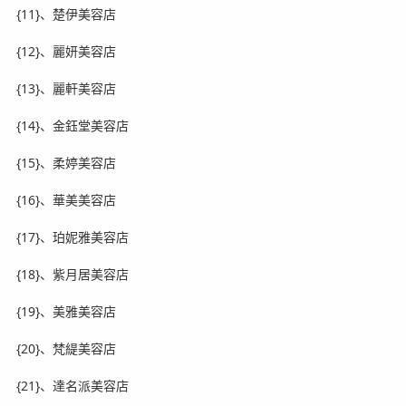
{11}、楚伊美容店
{12}、麗妍美容店
{13}、麗軒美容店
{14}、金鈺堂美容店
{15}、柔婷美容店
{16}、華美美容店
{17}、珀妮雅美容店
{18}、紫月居美容店
{19}、美雅美容店
{20}、梵緹美容店
{21}、達名派美容店