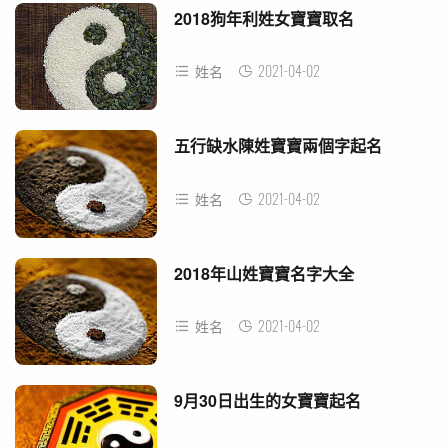
2018狗年利姓女寶寶取名
2021-04-02
姓名
五行缺水陳姓寶寶兩個字起名
2021-04-02
姓名
2018年山姓寶寶名字大全
2021-04-02
姓名
9月30日出生的女寶寶起名