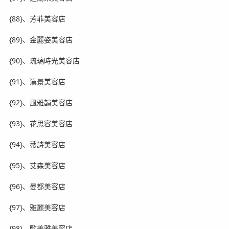
{88}、芳菲美容店
{89}、金麗姿美容店
{90}、琉璃時光美容店
{91}、漢景美容店
{92}、風雅韻美容店
{93}、花思容美容店
{94}、蒂詩美容店
{95}、艾森美容店
{96}、曼都美容店
{97}、雅麗美容店
{98}、歐美雅美容店