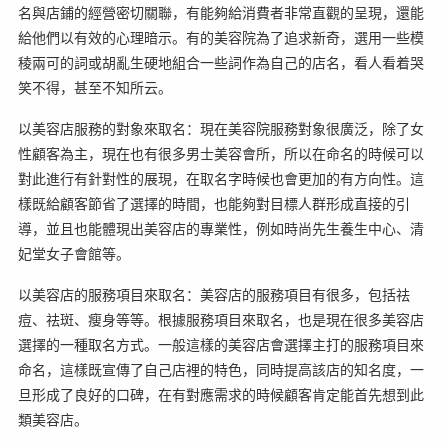
名與店鋪的經營密切關聯，有能夠給消費者非常直觀的呈現，還能
給他們以有效的心理暗示。有的美容院為了追求新奇，選用一些模
稜兩可的詞或胡亂生硬地組合一些詞作為自己的店名，看人看着哭
笑不得，甚至不知所云。
以美容店服務的對象來取名：現在美容院服務對象很廣泛，除了女
性顧客為主，現在也有很多男士美容會所，所以在命名的時候可以
對此進行有針對性的展現，在取名字時候也會更加的有方向性。這
樣既給顧客節省了選擇的時間，也能夠對目標人群形成直接的引
導，並且也能體現出美容店的專業性，例如時尚先生養生中心、清
妃堂女子會館等。
以美容店的服務項目來取名：美容店的服務項目有很多，包括祛
痘、祛斑、瘦身等等。根據服務項目來取名，也是現在很多美容店
選擇的一種取名方式。一般這樣的美容店會選擇主打的服務項目來
命名，這樣既宣傳了自己店裡的特色，同時提高該店的知名度，一
旦形成了良好的口碑，在有對應需求的時候顧客肯定能首先想到此
類美容店。