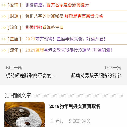
[ 愛情 ]：
測愛情運，
雙方名字是否影響緣分
>>
[ 財運 ]：解析八字的財運秘密,
詳解是否有富貴命格
>>
[ 流年 ]：
紫微鬥數
看妳終生運
>>
[ 星座 ]：
2021
前方预警！星座年运来袭，好运开启！
>>
[ 流年 ]：
2021運程
香港玄學天後麥玲玲運勢+旺運錦囊！
>>
上一篇
下一篇
從詩經楚辭取簡單霸氣的名字
起唐詩男孩子超拽的名字
相關文章
2018狗年利姓女寶寶取名
2021-04-02
姓名