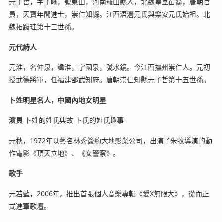
元子哲，字子晰，號東山，河南羅山縣人，北魏皇室苗裔，唐朝官
員，天寶年間進士，崇仁知縣。江西浯瀯元氏與樂安元氏始祖。北
魏拓跋珪第十三世孫。
元代詩人
元淮，名仲泉，諱淮，字國泉，號水鏡。今江西撫州崇仁人。元初
授武德將軍，任福建邵武知府。唐朝崇仁知縣元子哲第十五世孫。
卜姓明星名人，
中國內地女明星
演員
卜姓的姓氏典故 卜氏的姓氏趣事
元秋，1972年以藝名林秀簽約大地影業公司，出演了朱牧導演的動
作電影《頂天立地》、《女警察》。
歌手
元若藍，2006年，推出首張個人音樂專輯《愛X無限大》，從而正
式進軍歌壇。