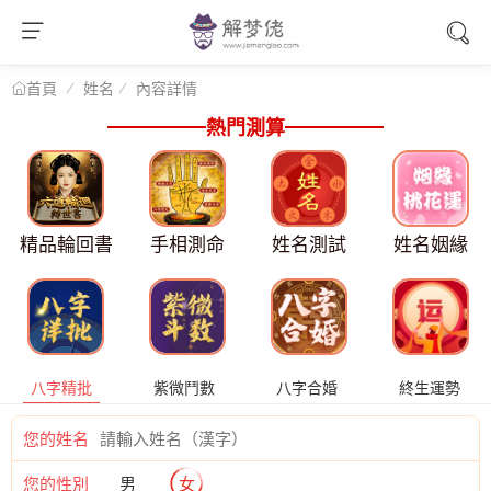
姓名
內容詳情
首頁
熱門測算
精品輪回書
手相測命
姓名測試
姓名姻緣
八字精批
紫微鬥數
八字合婚
終生運勢
您的姓名
您的性別
男
女