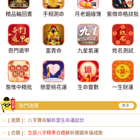
精品輪回書
手相測命
月老姻緣簿
紫微命格詳批
奇門遁甲
富貴命
九星氣運
姓名測試
詹惟中精批
戀愛桃花運
生命靈數
一生財運
熱門測算
更多
[ 測算 ]：八字算命
解析壹生命運起伏
>>
[ 合婚 ]：
生辰八字精準合婚
解析婚姻幸福成敗
>>