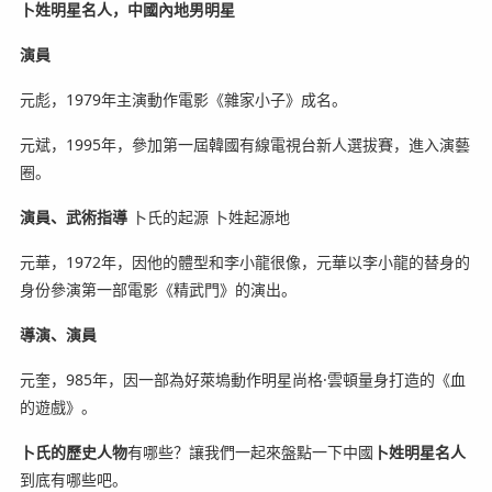
卜姓明星名人，
中國內地男明星
演員
元彪，1979年主演動作電影《雜家小子》成名。
元斌，1995年，參加第一屆韓國有線電視台新人選拔賽，進入演藝
圈。
演員、武術指導
卜氏的起源 卜姓起源地
元華，1972年，因他的體型和李小龍很像，元華以李小龍的替身的
身份參演第一部電影《精武門》的演出。
導演、演員
元奎，985年，因一部為好萊塢動作明星尚格·雲頓量身打造的《血
的遊戲》。
卜氏的歷史人物
有哪些？讓我們一起來盤點一下中國
卜姓明星名人
到底有哪些吧。