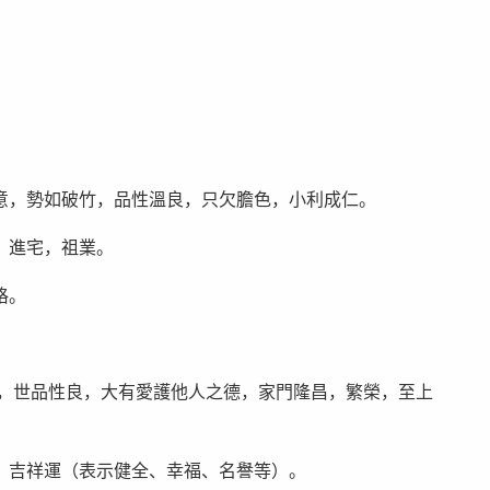
意，勢如破竹，品性溫良，只欠膽色，小利成仁。
，進宅，祖業。
格。
 ，世品性良，大有愛護他人之德，家門隆昌，繁榮，至上
；吉祥運（表示健全、幸福、名譽等）。