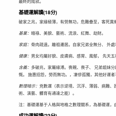
最終的成就。
基礎運解讀(18分)
破家之兆，家緣極薄，有勞無功，危難疊至，客死異
基業：
暗祿、美貌、藝術、流浪、紅舞、劫財。
家庭：
骨肉疏遠。離祖遷居。自家兄弟全無分、 外處
健康：
男女均屬好貌、皮膚病、感胃、風郁， 先天五
含義：
多破兆，家屬緣溥。喪親、喪子、 兄弟姐妹
慨。 施惠招怨，勞而無功。，凄慘孤獨，其他好運者
數理暗示：
兇數運（表示逆境、沉浮、薄弱、病難、
術、演藝、體育有通達之能）。
注：基礎運基于人格與地格之數理關系，為基礎運，
成功運解讀(23分)