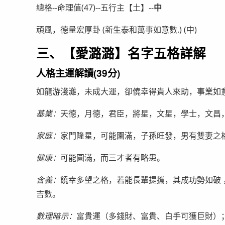
總格--命理值(47)--五行主【土】--
中
頑風，德量宏厚卦 (新生泰和萬事如意數.) (中)
三、【愛潞潞】名字五格詳解
人格主運解讀(39分)
如龍游淺灘，未成大運，卻僥幸得貴人來助，事業如
基業：
天德，月德，君臣，將星，文星，學士，文昌
家庭：
家門隆星，可能園滿，子孫旺發，男有雙妻之
健康：
可能圓滿，而三才者有略患。
含義：
饒幸多望之格，若能長輩提攜，其成功勢如破
吉數。
數理暗示：
富貴運（多錢財、富貴、白手可獲巨財）