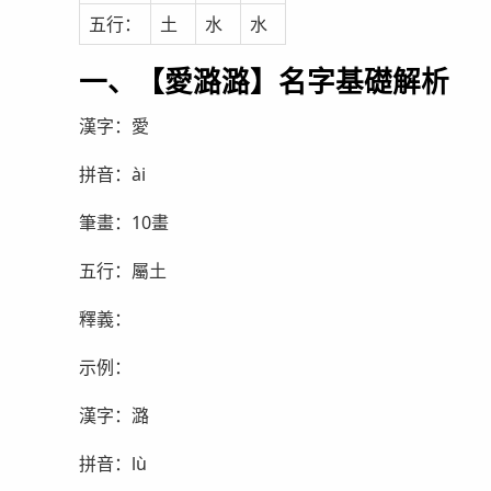
五行：
土
水
水
一、【愛潞潞】名字基礎解析
漢字：愛
拼音：ài
筆畫：10畫
五行：屬土
釋義：
示例：
漢字：潞
拼音：lù