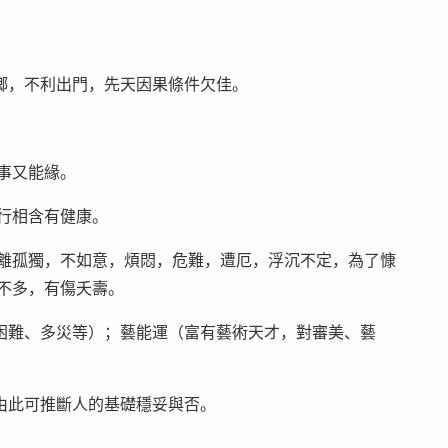
鄉，不利出門，先天因果條件欠佳。
事又能緣。
行相含有健康。
分離孤獨，不如意，煩悶，危難，遭厄，浮沉不定，為了慷
不多，有傷夭壽。
困難、多災等）；藝能運（富有藝術天才，對審美、藝
由此可推斷人的基礎穩妥與否。