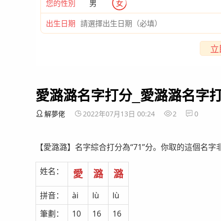
您的性別
男
女
出生日期
立
愛潞潞名字打分_愛潞潞名字
解夢佬
2022年07月13日 00:24
2
0
【愛潞潞】名字綜合打分為“71”分。你取的這個名
姓名：
愛
潞
潞
拼音：
ài
lù
lù
筆劃：
10
16
16