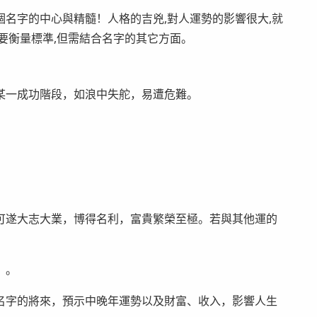
名字的中心與精髓！人格的吉兇,對人運勢的影響很大,就
要衡量標準,但需結合名字的其它方面。
某一成功階段，如浪中失舵，易遭危難。
可遂大志大業，博得名利，富貴繁榮至極。若與其他運的
）。
名字的將來，預示中晚年運勢以及財富、收入，影響人生