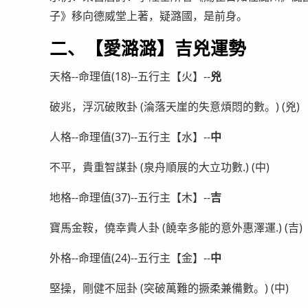
子》移向德威堂上著，疑潞國，是前身。
二、【愛潞潞】吉兇運勢
天格--命理值(18)--五行主【火】--
兇
破兆，浮沉破敗卦 (淪落天崖的失意煩悶的數。) (兇)
人格--命理值(37)--五行主【水】--
中
不平，貴重智謀卦 (泉舟順展的大立功數.) (中)
地格--命理值(37)--五行主【木】--
吉
寶馬金鞍，僥幸貴人卦 (饒幸多能的意外惠澤運.) (吉)
外格--命理值(24)--五行主【金】--
中
堅操，剛健不屈卦 (突破萬難的撅柔兼備數。) (中)