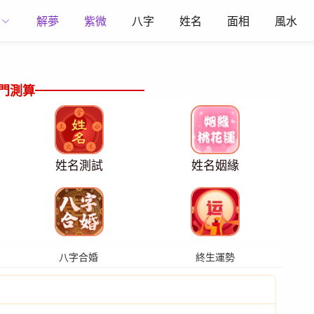
解夢
紫微
八字
姓名
面相
風水
門測算
姓名測試
姓名姻緣
八字合婚
終生運勢