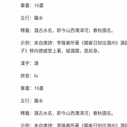
筆畫：16畫
五行：屬水
釋義：潞古水名，即今山西濁漳河；春秋國名。
示例：來自唐詩：李隆基所著《賜崔日知往潞州》潞
子》移向德威堂上著，疑潞國，是前身。
漢字：潞
拼音：lù
筆畫：16畫
五行：屬水
釋義：潞古水名，即今山西濁漳河；春秋國名。
示例：來自唐詩：李隆基所著《賜崔日知往潞州》潞