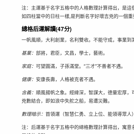
注：主運基于名字五格中的人格數理計算得出，是這個
如四柱當中的日柱一樣,是判斷名字好壞吉兇的一個重
總格后運解讀(47分)
一帆風順，大利創業，名利雙收。不能守成，事業到
基業：
部將，君臣，文昌，學士，藝術。
家庭：
可望圓滿，子孫滿堂。“三才”不善者不遇。
健康：
安康長壽，人格被克者不遇。
含義：
順風揚帆之象。經緯深，智謀大，德量宏厚，
兇數結合，即如浪中失舵之船，易遭災難。
數理暗示：
首領運（智慧仁勇、立上位、能領導眾人
注：后運基于名字五格中的總格數理計算得出，寓意