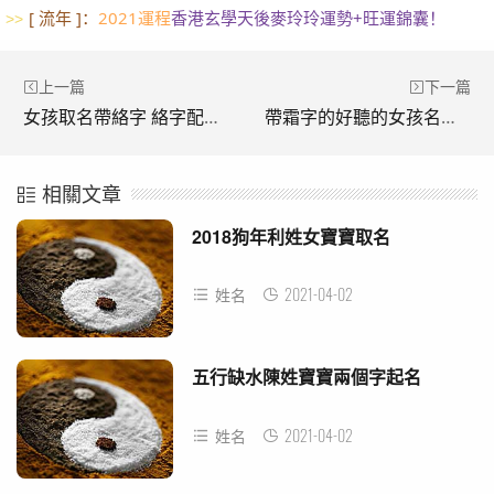
[ 流年 ]：
2021運程
香港玄學天後麥玲玲運勢+旺運錦囊！
>>
上一篇
下一篇
女孩取名帶絡字 絡字配什麼做名字好
帶霜字的好聽的女孩名字大全 霜字名字專題
相關文章
2018狗年利姓女寶寶取名
2021-04-02
姓名
五行缺水陳姓寶寶兩個字起名
2021-04-02
姓名