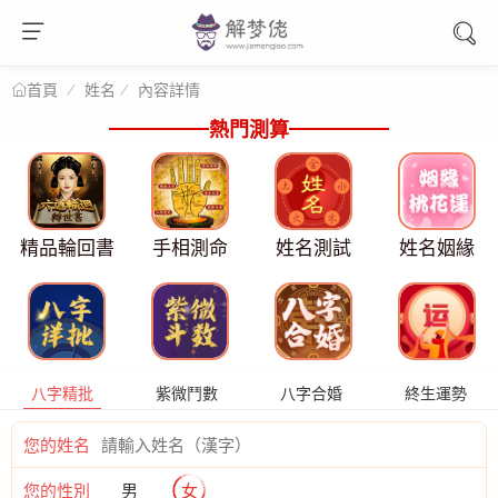
姓名
內容詳情
首頁
熱門測算
精品輪回書
手相測命
姓名測試
姓名姻緣
八字精批
紫微鬥數
八字合婚
終生運勢
您的姓名
您的性別
男
女