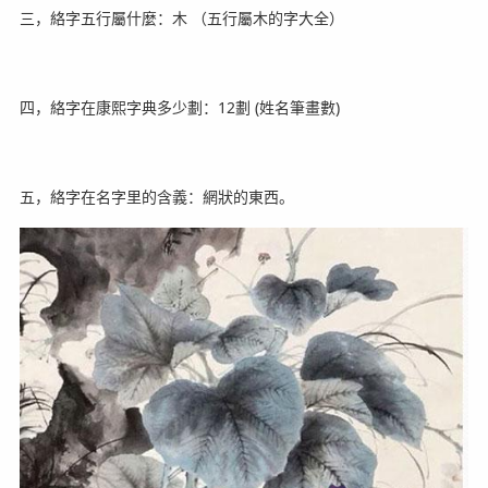
三，絡字五行屬什麼：木 （五行屬木的字大全）
四，絡字在康熙字典多少劃：12劃 (姓名筆畫數)
五，絡字在名字里的含義：網狀的東西。