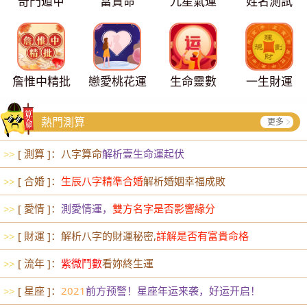
奇門遁甲
富貴命
九星氣運
姓名測試
詹惟中精批
戀愛桃花運
生命靈數
一生財運
熱門測算
更多
[ 測算 ]：八字算命
解析壹生命運起伏
>>
[ 合婚 ]：
生辰八字精準合婚
解析婚姻幸福成敗
>>
[ 愛情 ]：
測愛情運，
雙方名字是否影響緣分
>>
[ 財運 ]：解析八字的財運秘密,
詳解是否有富貴命格
>>
[ 流年 ]：
紫微鬥數
看妳終生運
>>
[ 星座 ]：
2021
前方预警！星座年运来袭，好运开启！
>>