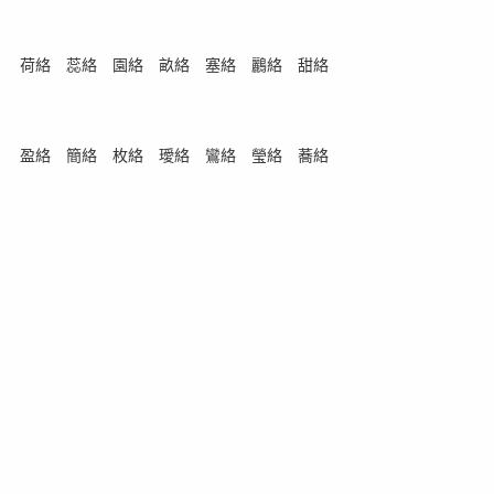
荷絡 蕊絡 園絡 畝絡 塞絡 鸝絡 甜絡
盈絡 簡絡 枚絡 璦絡 鸞絡 瑩絡 蕎絡