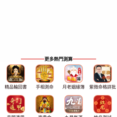
更多熱門測算
精品輪回書
手相測命
月老姻緣簿
紫微命格詳批