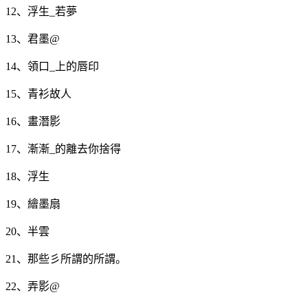
12、浮生_若夢
13、君墨@
14、領口_上的唇印
15、青衫故人
16、畫潛影
17、漸漸_的離去你捨得
18、浮生
19、繪墨扇
20、半雲
21、那些彡所謂的所謂。
22、弄影@