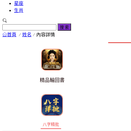
星座
生肖
搜 索
首頁
姓名
內容詳情
精品輪回書
八字精批