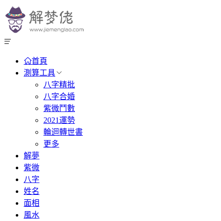
首頁
測算工具
八字精批
八字合婚
紫微鬥數
2021運勢
輪迴轉世書
更多
解夢
紫微
八字
姓名
面相
風水