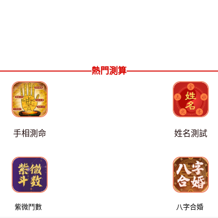
熱門測算
手相測命
姓名測試
紫微鬥數
八字合婚