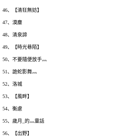
46、【清狂無妨】
47、漠塵
48、清泉諦
49、【時光巷陌】
50、不要隨便放手灬
51、詭蛇影舞灬
52、洛城
53、【風畔】
54、衡慮
55、歲月_的灬童話
56、【出野】