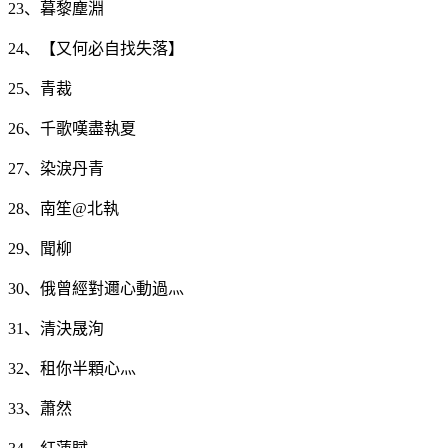
23、暮黎塵淵
24、【又何必自找失落】
25、青裁
26、千歌嘆盡執夏
27、染淚丹青
28、南笙@北執
29、聞柳
30、俄曾經對邇心動過灬
31、清決晟洵
32、租你半顆心灬
33、蕭然