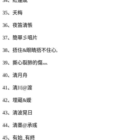
34、紅蓮賦
35、夭梅
36、夜笛清悵
37、簡單彡唱片
38、捂住&眼睛捂不住心,
39、撕心裂肺的傷灬
40、清月舟
41、清川@渡
42、埋蔵&嬡
43、清波晃日
44、清墨@承彧
45、有始_有終