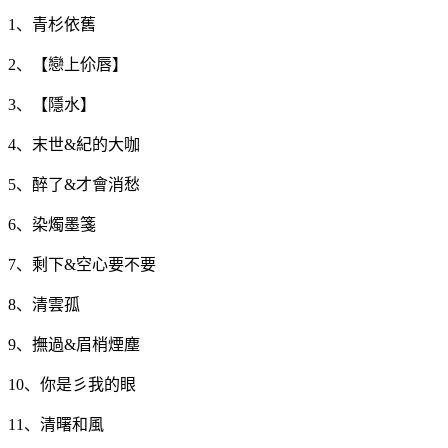
1、青杉依舊
2、【戀上伱唇】
3、【隱水】
4、末世&紀的大咖
5、醉了&才會消愁
6、染燭墨箋
7、剩下&空心要不要
8、清雲孤
9、撫過&眉梢煙塵
10、你是彡我的眼
11、清曙和風