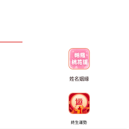
姓名姻緣
終生運勢