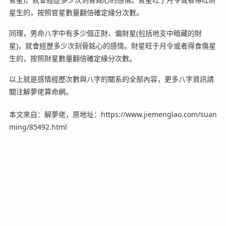
星生的，按照官星數量翻倍確定緣分次數。
同理，男命八字中有多少個正財、偏財星(包括地支中暗藏的財
星)，就會經歷多少次刻骨銘心的感情。財星旺于月令或者得食傷星
生的，按照財星數量翻倍確定緣分次數。
以上就是感情經歷次數與八字的關系的全部內容，更多八字資訊請
關注解夢佬算命網。
本文來自：解夢佬，原地址：https://www.jiemenglao.com/suan
ming/85492.html