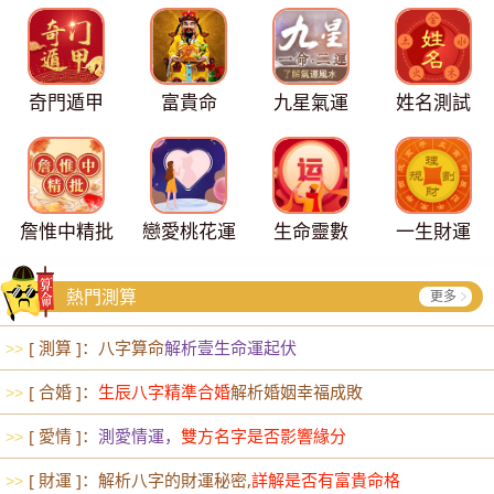
奇門遁甲
富貴命
九星氣運
姓名測試
詹惟中精批
戀愛桃花運
生命靈數
一生財運
熱門測算
更多
[ 測算 ]：八字算命
解析壹生命運起伏
>>
[ 合婚 ]：
生辰八字精準合婚
解析婚姻幸福成敗
>>
[ 愛情 ]：
測愛情運，
雙方名字是否影響緣分
>>
[ 財運 ]：解析八字的財運秘密,
詳解是否有富貴命格
>>