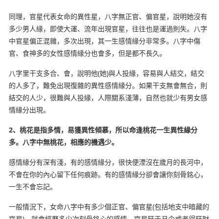
同理，官星代表女命的異性星，八字無正官、偏官星，說明她沒有
多少男人緣，即使大運、流年出現官星，往往也是運過則失。八字
中官星偏正混雜，多次出現，其一生感情緣分非常多。八字中傷
官、食神多的女性感情緣分也會多，但是都不長久。
八字里干支多合、會，說明他(她)與人投緣，容易與人結交，結交
的人多了，難免出現復雜的異性感情緣分。如果干支無會無合，則
結交的人少，很難與人投緣，人際關系淺薄，自然也就少有男女感
情緣分出現。
2、桃花是指多情，易獲異性傾慕，所以命逢桃花一生異性緣分
多。八字中無桃花，相應的機遇少。
感情緣分有深有淺，有的感情緣分，很快便湮沒在歲月的長河中，
不會在你的內心留下任何痕跡。有的感情緣分卻會讓你刻骨銘心，
一生不會忘記。
一般情況下，女命八字中有多少個正官、偏官星(包括地支中暗藏的
官星)，就會經歷多少次刻骨銘心的感情。官星旺于月令或者得旺財