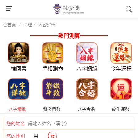
命理
內容詳情
首頁
熱門測算
輪回書
手相測命
八字姻緣
今年運程
八字精批
紫微鬥數
八字合婚
終生運勢
您的姓名
您的性別
男
女