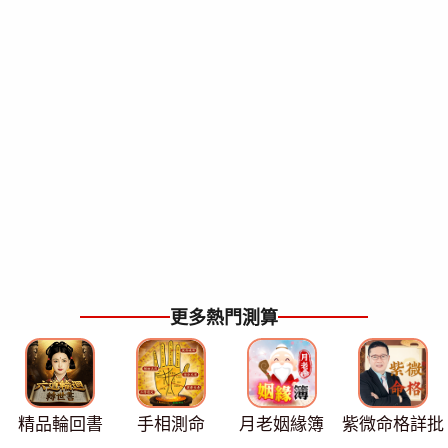
更多熱門測算
精品輪回書
手相測命
月老姻緣簿
紫微命格詳批