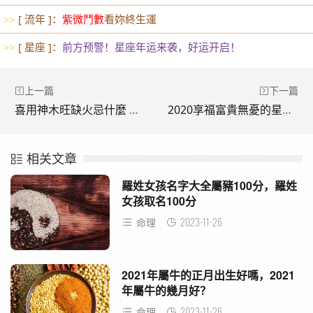
[ 流年 ]：
紫微鬥數
看妳終生運
>>
[ 星座 ]：
前方预警！星座年运来袭，好运开启！
>>
上一篇
下一篇
喜用神木旺缺火忌什麼 需要注意什麼
2020享福富貴無憂的星座女
相关文章
羅姓女孩名字大全屬豬100分，羅姓
女孩取名100分
2023-11-26
命理
2021年屬牛的正月出生好嗎，2021
年屬牛的幾月好？
2023-11-26
命理