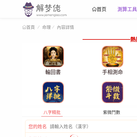
測算工具
首页
命理
內容詳情
首頁
熱
輪回書
手相測命
八字精批
紫微鬥數
您的姓名