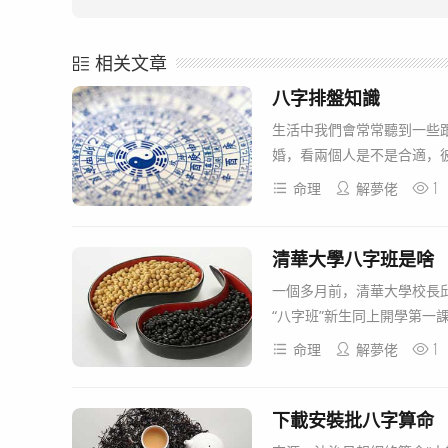
相关文章
八字排盤知識
生活中我們會常常聽到一些
婚，看兩個人是不是合適，彼
1
命理
解夢佬
清華大學八字班是啥
一個多月前，清華大學校長邱
“八字班”新生同上開學第一
1
命理
解夢佬
下載安裝批八字算命