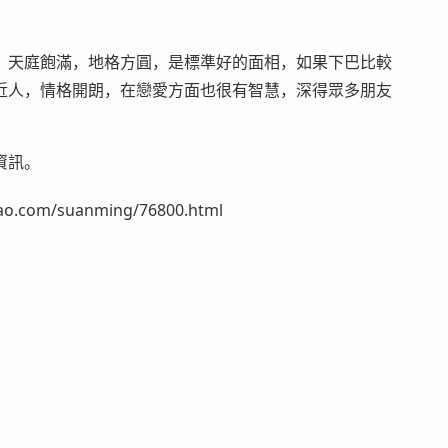
。天庭飽滿，地格方圓，是標準好的面相，如果下巴比較
近人，情格開朗，在戀愛方面也很有智慧，深得眾多朋友
資訊。
om/suanming/76800.html