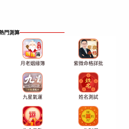
熱門測算
月老姻緣簿
紫微命格詳批
九星氣運
姓名測試