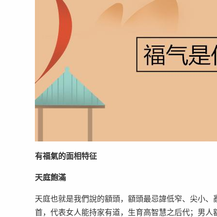
有福氣的面相特征
天庭飽滿
天庭也就是我們說的額頭，額頭最忌諱低窄、尖小、亂
首，代表女人能持家有道，生育高智慧之后代；男人