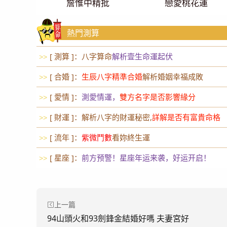
詹惟中精批
戀愛桃花運
熱門測算
[ 測算 ]：八字算命
解析壹生命運起伏
>>
[ 合婚 ]：
生辰八字精準合婚
解析婚姻幸福成敗
>>
[ 愛情 ]：
測愛情運，
雙方名字是否影響緣分
>>
[ 財運 ]：解析八字的財運秘密,
詳解是否有富貴命格
>>
[ 流年 ]：
紫微鬥數
看妳終生運
>>
[ 星座 ]：
前方预警！星座年运来袭，好运开启！
>>
上一篇
94山頭火和93劍鋒金結婚好嗎 夫妻宮好