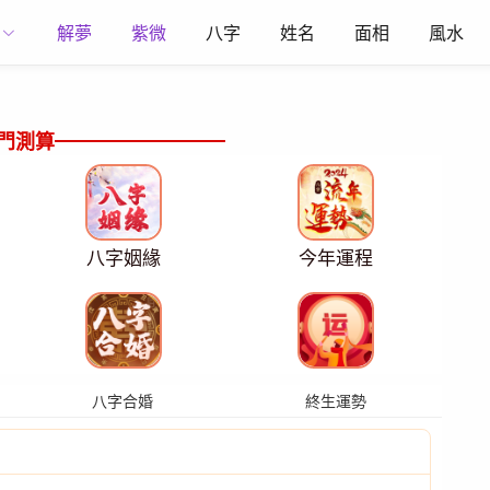
解夢
紫微
八字
姓名
面相
風水
門測算
八字姻緣
今年運程
八字合婚
終生運勢