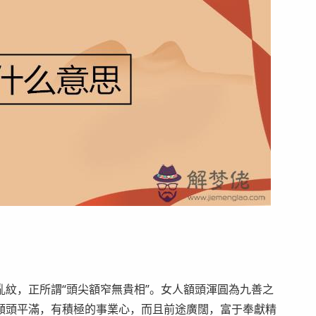
紋，正所謂“頭尖額窄無貴相”。女人額頭渾圓為九善之
額頭平滿，有積極的事業心，而且前途廣闊，富于奉獻精