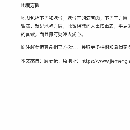
地閣方圓
地閣包括下巴和腮骨，腮骨宜飽滿有肉，下巴宜方圓
豐滿，就是地格方圓，此類相貌的人重情重義，平易
的喜歡，而且擁有財運與愛心。
關注解夢佬算命網官方微信，獲取更多相術知識獨家
本文來自：解夢佬，原地址：https://www.jiemenglao.c