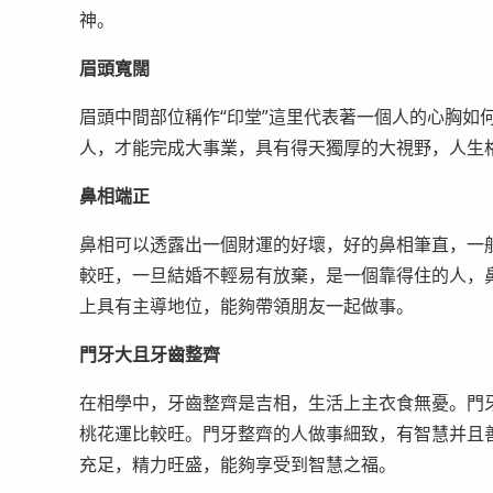
神。
眉頭寬闊
眉頭中間部位稱作“印堂”這里代表著一個人的心胸如
人，才能完成大事業，具有得天獨厚的大視野，人生
鼻相端正
鼻相可以透露出一個財運的好壞，好的鼻相筆直，一
較旺，一旦結婚不輕易有放棄，是一個靠得住的人，
上具有主導地位，能夠帶領朋友一起做事。
門牙大且牙齒整齊
在相學中，牙齒整齊是吉相，生活上主衣食無憂。門
桃花運比較旺。門牙整齊的人做事細致，有智慧并且
充足，精力旺盛，能夠享受到智慧之福。