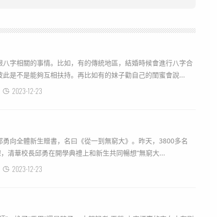
跟八字相關的事情。比如，有的傳統地區，結婚時候會進行八字合
此是不是能夠互相扶持。再比如有的妹子勸自己的閨蜜會說...
2023-12-23
勇向全體新生贈書，名曰《從一到無窮大》。昨天，3800多名
課，清華校長邱勇在開學典禮上和新生共同暢想“無窮大...
2023-12-23