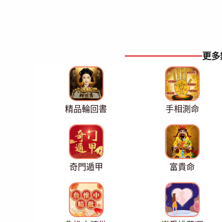
更多
精品輪回書
手相測命
奇門遁甲
富貴命