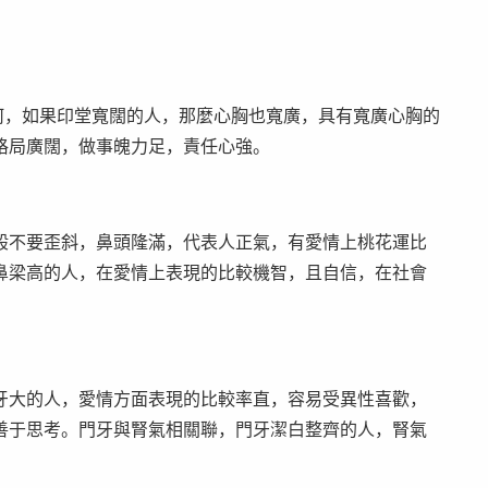
何，如果印堂寬闊的人，那麼心胸也寬廣，具有寬廣心胸的
格局廣闊，做事魄力足，責任心強。
般不要歪斜，鼻頭隆滿，代表人正氣，有愛情上桃花運比
鼻梁高的人，在愛情上表現的比較機智，且自信，在社會
牙大的人，愛情方面表現的比較率直，容易受異性喜歡，
善于思考。門牙與腎氣相關聯，門牙潔白整齊的人，腎氣