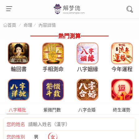
命理
內容詳情
首頁
熱門測算
輪回書
手相測命
八字姻緣
今年運程
八字精批
紫微鬥數
八字合婚
終生運勢
您的姓名
您的性別
男
女