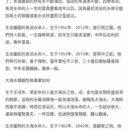
了，水源處卻仍然有水不斷涌出，溢出的水源源不斷、四季長流。
長流水命的人一生的富貴要看成年以后，因為最初流出的水很可能
因為土的阻礙或是水太旺盛而泛濫成災。
生肖屬龍的長流水命人，生于1952年、2012年，是行雨之龍。他
們待人和氣，一生操勞奔波，前半生只能求溫飽，中年后名利初
成，晚年富貴。
生肖屬蛇的長流水命人，生于1953年、2013年，是草中之蛇。他
們乖巧伶俐，善于理財。童年會吃不少苦，三十歲后開始春風得
意，中年名聲顯赫，晚景一般。
大海水婚姻性格事業如何
生于壬戌年、癸亥年的人是大海水之命。戌、亥均是水勢旺盛澎湃
的時節，這時的水萬流歸海一般洶涌浩蕩，被稱為大海水。大海時
而風平浪靜，時而巨浪滔天，所以大海水命的人，一生起伏很大，
運來時權勢熏天、一呼百應，低迷時墮落頹廢、難以翻身。
生肖屬狗的大海水命人，生于1982年、2042年，是顧家之狗。他