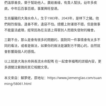
們溫厚善良，樂于幫助他人，廣結善緣，有貴人幫扶。幼年多疾
病，中年后百事百順，事業興旺發達。
生肖屬豬的大海水命人，生于1983年、2043年，是林下之豬。他
們剛烈倔強，逢善不欺，逢惡不怕。總體上財運很不錯，但是做事
不能靈活處理，經常因為在言語上得罪別人而錯失發財的機會。
三觀不合，那么是會有很多的問題的，面對同一件事情會有太多不
同的看法，或者是做法，如果你的做法是讓對方不開心的，自然就
會影響兩個人的感情。
以上就是大海水命與長流水命配嗎 在一起會幸福嗎的詳細內容，更
多請關注紫微府其它相關文章。
本文來自：解夢佬，原地址：https://www.jiemenglao.com/suan
ming/58061.html