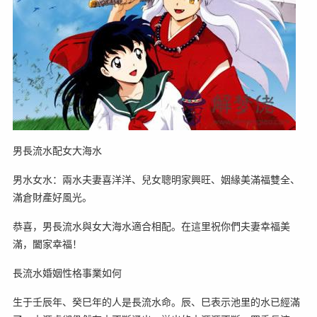
男長流水配女大海水
男水女水：兩水夫妻喜洋洋、兒女聰明家興旺、姻緣美滿福雙全、
滿倉財產好風光。
恭喜，男長流水與女大海水適合相配。在這里祝你們夫妻幸福美
滿，闔家幸福！
長流水婚姻性格事業如何
生于壬辰年、癸巳年的人是長流水命。辰、巳表示池里的水已經滿