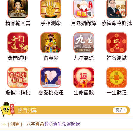
精品輪回書
手相測命
月老姻緣簿
紫微命格詳批
奇門遁甲
富貴命
九星氣運
姓名測試
詹惟中精批
戀愛桃花運
生命靈數
一生財運
熱門測算
更多
[ 測算 ]：八字算命
解析壹生命運起伏
>>