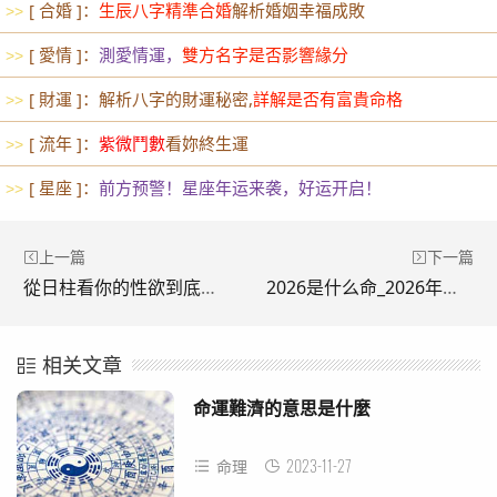
[ 合婚 ]：
生辰八字精準合婚
解析婚姻幸福成敗
>>
[ 愛情 ]：
測愛情運，
雙方名字是否影響緣分
>>
[ 財運 ]：解析八字的財運秘密,
詳解是否有富貴命格
>>
[ 流年 ]：
紫微鬥數
看妳終生運
>>
[ 星座 ]：
前方预警！星座年运来袭，好运开启！
>>
上一篇
下一篇
從日柱看你的性欲到底有多高！
2026是什么命_2026年屬相查詢表
相关文章
命運難濟的意思是什麼
2023-11-27
命理