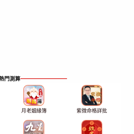
熱門測算
月老姻緣簿
紫微命格詳批