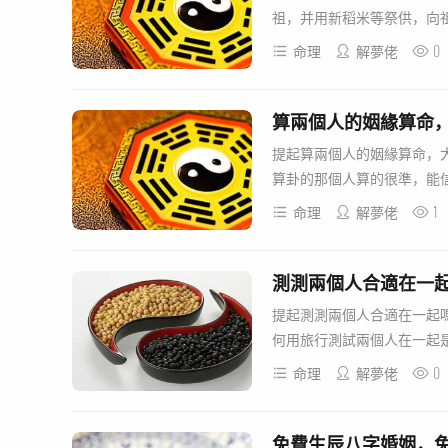
祖，并用新稻米等祭供，向祖
0
命理
解夢佬
提起算兩個人的姻緣算命，
算卦的那個人算的很準，能信
1
命理
解夢佬
測測兩個人合適在一
提起測測兩個人合適在一起
何用旅行測試兩個人在一起是
0
命理
解夢佬
免費生辰八字婚姻，