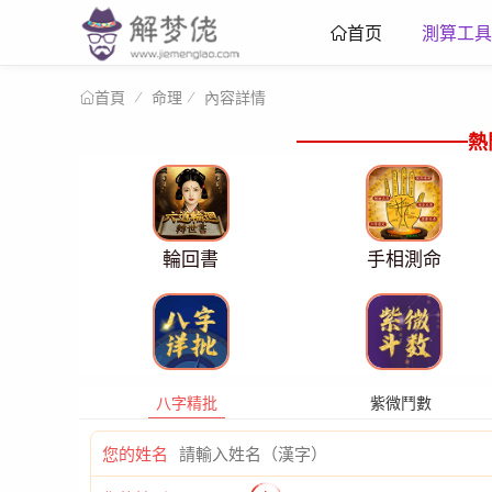
測算工具
首页
命理
內容詳情
首頁
熱
輪回書
手相測命
八字精批
紫微鬥數
您的姓名