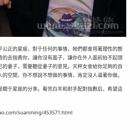
平公正的星座，對于任何的事情，她們都會用著理性的態
臉的去指責你，讓你沒有面子，讓你在外人面前抬不起頭
己的妻子，需要聽從妻子的意見。天秤女會給你足夠的自
人的空間，你不想說不想做的事情，肯定沒人逼著你做。
是關于星座的分享。看完白羊和射手配對指數后，希望這
om/suanming/453571.html