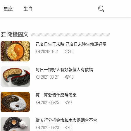
星座
生肖
隨機圖文
己亥日生于未時 己亥日未時生命運好嗎
2020-11-04
10
每日一禪好人有好報傻人有傻福
2021-03-27
13
算一算愛情什麼時候來
2021-06-25
7
從五行分析金命和木命婚姻合不合
2021-06-23
6