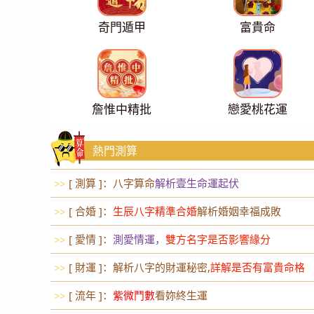
奇門遁甲
富貴命
詹惟中精批
戀愛桃花運
熱門測算
[ 測算 ]：八字算命
解析壹生命運起伏
>>
[ 合婚 ]：
生辰八字精準合婚
解析婚姻幸福成敗
>>
[ 愛情 ]：
測愛情運，
雙方名字是否影響緣分
>>
[ 財運 ]：解析八字的財運秘密,
詳解是否有富貴命格
>>
[ 流年 ]：
紫微鬥數
看妳終生運
>>