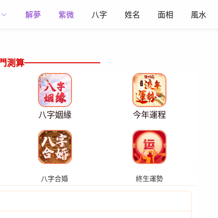
解夢
紫微
八字
姓名
面相
風水
門測算
八字姻緣
今年運程
八字合婚
終生運勢