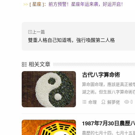
[ 星座 ]：
前方预警！星座年运来袭，好运开启！
>>
上一篇
雙重人格自己知道嗎，強行喚醒第二人格
相关文章
古代八字算命術
算命圖命理，應該是真正被
湖之術。但生辰八字算命術在
0
命理
解夢佬
1987年7月30日農歷
農歷的七月十四、七月十五是