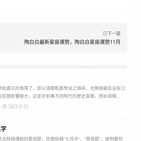
下一篇
陶白白最新星座運勢，陶白白星座運勢11月
學術遺忘的角落了，即以清朝乾嘉學派之瑣碎，也無暇顧及這些江
民間影響極大，必定折射著不同時代的歷史真實。例如清朝...
2023-12-23
八字
古時候傳統的祭祖節，民間俗稱“七月半”、“祭祖節”，按例要祀