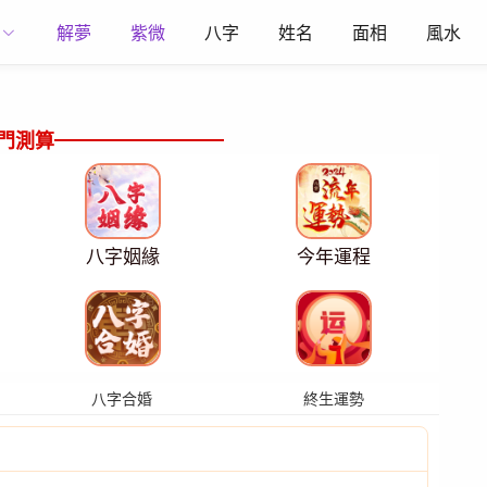
解夢
紫微
八字
姓名
面相
風水
門測算
八字姻緣
今年運程
八字合婚
終生運勢