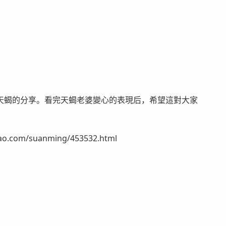
天蝎的分享。看完天蝎老婆變心的表現后，希望這對大家
om/suanming/453532.html