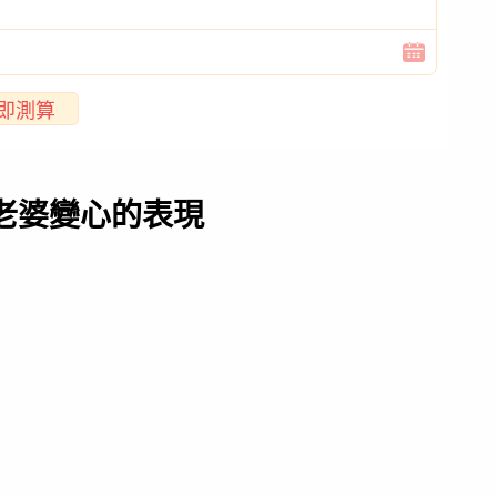
即測算
老婆變心的表現