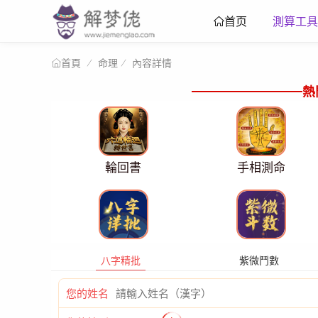
測算工具
首页
命理
內容詳情
首頁
熱
輪回書
手相測命
八字精批
紫微鬥數
您的姓名