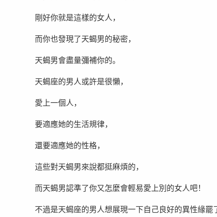
剛好你就是這樣的女人，
而你也發現了天蝎男的秘密，
天蝎男會盡量彌補你的。
天蝎座的男人或許是很懶，
愛上一個人，
要適應她的生活規律，
還要適應她的性格，
這些對天蝎男來說都挺麻煩的，
而天蝎男認準了你又怎麼會輕易愛上別的女人吧！
不過是天蝎座的男人想展現一下自己良好的異性緣罷