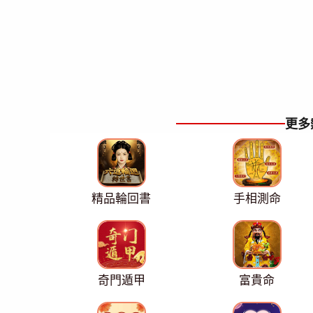
更多
精品輪回書
手相測命
奇門遁甲
富貴命