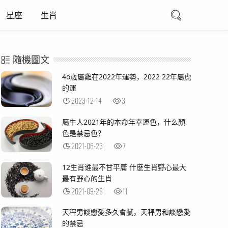
星座
生肖
隨機圖文
4o歲屬雞在2022年運勢，2022 22年屬虎
的運
2023-12-14
3
屬牛人2021年的本命年幸運色，什么顏
色是禁忌色？
2021-06-23
7
12生肖谁最不甘平庸 什麽生肖野心最大
最有野心的生肖
2021-09-28
11
天秤男談戀愛多久會膩，天秤男和談戀愛
的禁忌