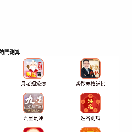
熱門測算
月老姻緣簿
紫微命格詳批
九星氣運
姓名測試