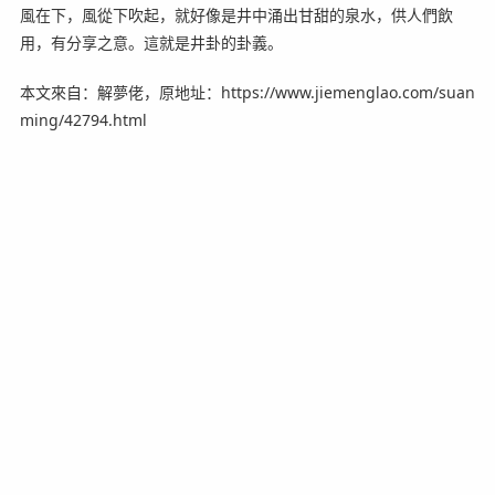
風在下，風從下吹起，就好像是井中涌出甘甜的泉水，供人們飲
用，有分享之意。這就是井卦的卦義。
本文來自：解夢佬，原地址：https://www.jiemenglao.com/suan
ming/42794.html