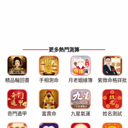
更多熱門測算
精品輪回書
手相測命
月老姻緣簿
紫微命格詳批
奇門遁甲
富貴命
九星氣運
姓名測試