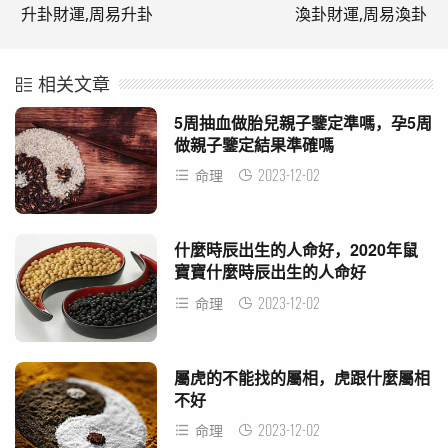
升卦財運,周易升卦
渙卦財運,周易渙卦
相关文章
5周抽血做胎兒親子鑒定準嗎，孕5周
做親子鑒定結果準確嗎
2023-12-02
命理
什麼時辰出生的人命好，2020年鼠
寶寶什麼時辰出生的人命好
2023-12-02
命理
屬虎的不能找的屬相，虎跟什麼屬相
不好
2023-12-02
命理