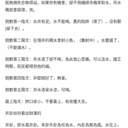
既無損失亦無得益。如果你有機會，卻不用繩綁吊桶來取水，吊水
桶就會腐壞，兇。
倒數第一陰爻：水井有泥，水不能喝。舊的陷阱（壞了），沒有獸
(掉下去）。
倒數第二陽爻：在塌井的積水里射小魚，（難射中）。水甕漏了，
（不能儲水）。
倒數第三陽爻：井水清了卻不喝，為此我心悲痛。可以汲水，國王
明察，臣民都得到他的福。
倒數第四陰爻：井壁砌好了，無害。
倒數第五陽爻：井水清泉水涼，可喝。
最上陰爻：阱口收小，不要蓋上，有收獲大吉。
井卦如何看出財運的
井卦，即水風井卦。本卦外卦為坎為水，內卦為巽為風。水在上，