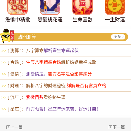
詹惟中精批
戀愛桃花運
生命靈數
一生財運
熱門測算
更多
[ 測算 ]：八字算命
解析壹生命運起伏
>>
[ 合婚 ]：
生辰八字精準合婚
解析婚姻幸福成敗
>>
[ 愛情 ]：
測愛情運，
雙方名字是否影響緣分
>>
[ 財運 ]：解析八字的財運秘密,
詳解是否有富貴命格
>>
[ 流年 ]：
紫微鬥數
看妳終生運
>>
[ 星座 ]：
前方预警！星座年运来袭，好运开启！
>>
上一篇
下一篇