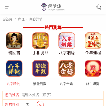
命理
內容詳情
首頁
熱門測算
輪回書
手相測命
八字姻緣
今年運程
八字精批
紫微鬥數
八字合婚
終生運勢
您的姓名
您的性別
男
女