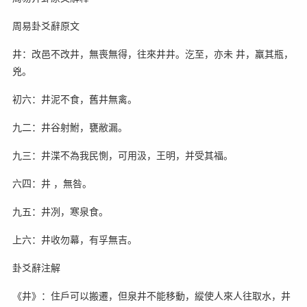
周易卦爻辭原文
井：改邑不改井，無喪無得，往來井井。汔至，亦未 井，羸其瓶，
兇。
初六：井泥不食，舊井無禽。
九二：井谷射鮒，甕敝漏。
九三：井渫不為我民惻，可用汲，王明，并受其福。
六四：井 ，無咎。
九五：井冽，寒泉食。
上六：井收勿幕，有孚無吉。
卦爻辭注解
《井》：住戶可以搬遷，但泉井不能移動，縱使人來人往取水，井