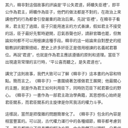
其六，韓非對這個故事的評論是“平公失君道，師曠失臣禮”，即平
公作為君主，師曠作為臣子，他們的做法都是不對的，在政治上來
講他們的行為都會引發嚴重的政治后果。先說“臣禮”，在韓非子看
來，君主犯了過錯，臣子只能用進言的方式善諫，假如君主不接受
的話，臣子最好先暫時避開，忍氣吞聲也好，請辭官職也罷，但無
論如何都不可以用極諫這種手段。韓非的這一結論來自對歷史的經
驗教訓的觀察總結，歷史上許多奸臣正是借用極諫的名義弒君篡
位。再說“君道”，也就是作為君主應該遵循的原則和道理。當臣下
出現違背常理的言行時，“平公喜而聽之，是失君道也”。
講完了這則故事，我們大致可以了解《韓非子》這本書的內容和特
點。簡而言之，《韓非子》一書圍繞著怎樣做君王展開；他最關心
的主題，就是作為君王如何利用臣下，同時防范臣下弒君篡位的野
心。《韓非子》一書作為一部君主政治學典籍，其思想核心始終是
君臣關系，而君臣關系的主旋律是你死我活的權力斗爭。
這樣說，當然是把復雜的問題簡單化了。《韓非子》包含的內容是
相當豐富的。可以說，古代權力運行中的各種細節，韓非都考慮到