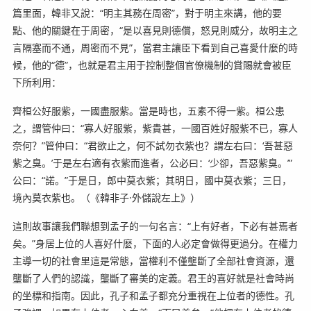
篇里面，韓非又說：“明主其務在周密”，對于明主來講，他的要
點、他的關鍵在于周密，“是以喜見則德償，怒見則威分，故明主之
言隔塞而不通，周密而不見”，當君主讓臣下看到自己喜愛什麼的時
候，他的“德”，也就是君主用于控制整個官僚機制的賞賜就會被臣
下所利用：
齊桓公好服紫，一國盡服紫。當是時也，五素不得一紫。桓公患
之，謂管仲曰：“寡人好服紫，紫貴甚，一國百姓好服紫不已，寡人
奈何？”管仲曰：“君欲止之，何不試勿衣紫也？謂左右曰：‘吾甚惡
紫之臭。’于是左右適有衣紫而進者，公必曰：‘少卻，吾惡紫臭。’”
公曰：“諾。”于是日，郎中莫衣紫；其明日，國中莫衣紫；三日，
境內莫衣紫也。（《韓非子·外儲說左上》）
這則故事讓我們聯想到孟子的一句名言：“上有好者，下必有甚焉者
矣。”身居上位的人喜好什麼，下面的人必定會做得更過分。在權力
主導一切的社會里這是常態，當權利不僅壟斷了全部社會資源，還
壟斷了人們的認識，壟斷了審美的定義。君王的喜好就是社會時尚
的坐標和指南。因此，孔子和孟子都充分重視在上位者的德性。孔