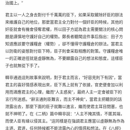
治國上。”
君主以一人之身去對付千千萬萬的臣下，如果采取鏟除奸臣的辦法
來維護自己的地位，那麼當君主全力對付一個奸臣的時候，其他的
奸臣就會有機會侵奪君權，所以田子方認為君主需要關注的核心問
題是謹慎地守護好自己的權勢。鄭長者聽聞這件事后指出：田子方
知道應該要守護糧倉（權勢），卻不懂得守護糧倉的辦法。當君主
以防衛的姿態對付臣下時，臣子則會采取相應的對策。守護糧倉唯
一的正確途徑就是虛靜無為，不要顯露自己的想法和態度，這樣臣
子也就無從下手了。
韓非通過這則故事來說明，對于君主而言，“好惡見則下有因”，當
君主的喜好情感表現出來，臣下馬上就有了依據，官吏便會加以利
用而適應君主的心理，繼而“人主惑矣”，最終人主一定會被臣下的
言行所迷惑。“辭言通則臣難言，而主不神矣”，當君主把聽到的話
泄露出去，那麼下面的臣子就難以進言，繼而使君主耳目閉塞，也
就不神明了。在《二柄》篇中韓非說：“人主不掩其情，不匿其端，
而使人臣有緣以侵其主。”這同樣是在強調君主應當以虛靜無為作為
主道、君道，任何時候都不能流露內心的情感和想法。在《八經》