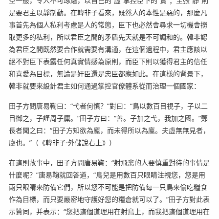
空一般，令人不可琢磨，以自己的“虛”掌控臣下的“實”；主張“靜”則
是要君主以靜制動。在韓非子看來，既然人的本性是惡的，那麼凡
事首先為個人私利考慮是人的常態，臣下也必然會尋求一切機會撈
取更多的私利，所以君臣之間的矛盾先天就是不可調和的。韓非認
為君臣之間既然要合作就需要有溝通，在這個過程中，君主應該以
絕不對臣下表露任何真實情感為原則，而臣下則以獲得君主的信任
和喜愛為目標，無論是奸臣還是忠臣都應如此。在這樣的背景下，
韓非就要來設計君主如何通過掌控官僚體系從而治理一個國家：
田子方問唐易鞠曰：“弋者何慎？”對曰：“鳥以數百目視子，子以二
目御之，子謹周子廩。”田子方曰：“善。子加之弋，我加之國。”鄭
長者聞之曰：“田子方知欲為廩，而未得所以為廩。夫虛無無見者，
廩也。”（《韓非子·外儲說右上》）
在這則故事中，田子方問唐易鞠：“射飛禽的人要慎重對待的事情是
什麼呢？”唐易鞠就回答道，“鳥兒是用數百只眼睛注視您，您是用
兩只眼睛來防備它們，所以您不可能是把防備每一只鳥來偷吃糧食
作為目標，而只要嚴密地守護好您的糧倉就可以了。”田子方對此表
示贊同，并表示：“您把這個道理用在射鳥上，而我把這個道理用在