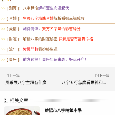
[ 測算 ]：八字算命
解析壹生命運起伏
>>
[ 合婚 ]：
生辰八字精準合婚
解析婚姻幸福成敗
>>
[ 愛情 ]：
測愛情運，
雙方名字是否影響緣分
>>
[ 財運 ]：解析八字的財運秘密,
詳解是否有富貴命格
>>
[ 流年 ]：
紫微鬥數
看妳終生運
>>
[ 星座 ]：
前方预警！星座年运来袭，好运开启！
>>
上一篇
下一篇
風采展八字主題有什麼
八字五行怎麼看忌神和用神
相关文章
益陽市八字哨鎮中學