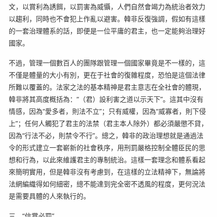
文，以賞利為誘餌，以罰害為威懾，人們自然會竭力為統治者效力
以趨利，同時也不會犯上作亂以避害。韓非反復強調，假如有這樣
的一套治理體系的話，即便是一位平庸的君主，也一定能夠治理好
國家。
不過，管理一個數百人的團隊跟管理一個國家畢竟是不一樣的，這
不僅是體量的大小有別，更在于社會的復雜程度，恐怕是這個法律
所難以覆蓋的。法家之法的基本精神是君主意志在全社會的體現，
韓非將其高度概括為：“（君）設利害之道以示天下”。這其中沒有
情感，因為“愛多者，則法不立”；只有威權，因為“威寡者，則下侵
上”；任何人觸犯了君主的法禁（君主本人除外）都必須嚴懲不貸，
因為“行法不必，則禁令不行”。總之，韓非的政治理想就是通過法
令的形式建立一套嶄新的社會秩序，用刑罰嚴格控制全體臣民的思
想和行為，以此來維護君主的專制統治。這樣一套理念和體系看起
來簡明實用，但是韓非沒有考慮到，在這樣的立法精神下，無論將
法網編織得如何細密，總不能達到完全密不透風的程度，更何況法
是需要具體的人來執行的。
三，“信賞必罰”