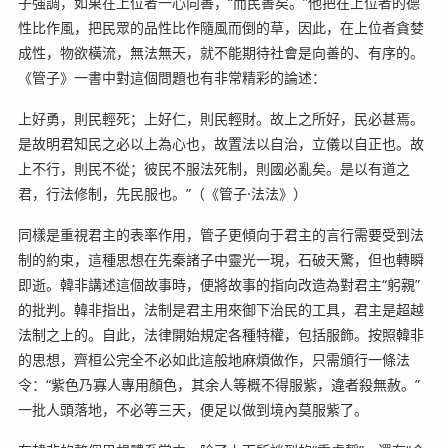
子強調，如果在上位者一心向善，“而民善矣。”他把在上位者的德
性比作風，把民眾的品性比作隨風而倒的草，因此，在上位者貪婪
成性，物欲橫流，無法無天，就不能期待社會是向善的、有序的。
《管子》一書中對這個問題也有非常精彩的論述：
上好勇，則民輕死；上好仁，則民輕財。故上之所好，民必甚焉。
是故明君知民之必以上為心也，故置法以自治，立儀以自正也。故
上不行，則民不從；彼民不服法死制，則國必亂矣。是以有道之
君，行法修制，先民服也。”（《管子·法法》）
同樣是重視君主的表率作用，管子更傾向于君主的言行需要受到法
制的約束，這種思想在先秦諸子中靈光一現，石破天驚，但也轉瞬
即逝。韓非講述這個故事時，便將故事的指向改造為對君主“躬親”
的批判。韓非指出，法制是君主用來御下治民的工具，君主是超越
法制之上的。自此，法律開始規定各種特權，包括服飾。按照韓非
的思想，齊桓公完全不必如此這般地麻煩做作，只需頒行一條法
令：“紫色乃寡人專用顏色，其余人等概不得服紫，違者殺無赦。”
一批人頭落地，不必等三天，便足以做到境內莫服紫了。