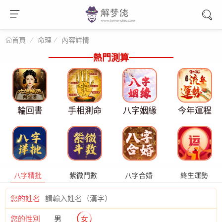
命理
內容詳情
首頁
熱門測算
輪回書
手相測命
八字姻緣
今年運程
八字精批
紫微鬥數
八字合婚
終生運勢
您的姓名
您的性別
男
女