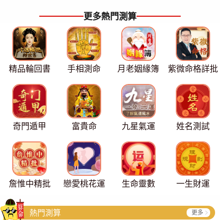
更多熱門測算
精品輪回書
手相測命
月老姻緣簿
紫微命格詳批
奇門遁甲
富貴命
九星氣運
姓名測試
詹惟中精批
戀愛桃花運
生命靈數
一生財運
熱門測算
更多