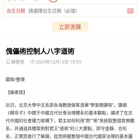
出生日期
立即測算
傀儡術控制人八字道術
解夢佬
2023年12月13日 18:55
圖南/整理
【編者按】
近日，北京大學中文系邵永海教授做客清華“學堂開講啦”，圍繞
《韓非子》中關于中國古代社會治理體系的基本觀點，講述了在古
代中國的社會權力架構下，君主如何利用“勢”“術”來統馭整個官僚體
系，并通過具體案例對君王“道術”的三大要點，即守虛靜、合形
名、正賞罰進行了解讀，從而把握整個中國古代國家治理的基本邏