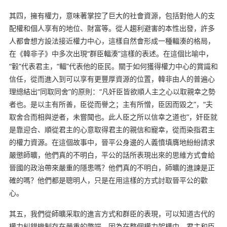
其四，擁有權力，意味著掌控了巨大的社會資源，包括對他人的支
配權和個人享有的地位、財富等。從人趨利避害的本性出發，許多
人都會想方設法接近權力中心，這樣自然會形成一種輻湊的格局，
在《韓非子》中多次出現“群臣輻湊”這樣的表述。在這個比喻中，
“轂”代表君主，“輻”代表他的臣民。關于如何獲得權力中心的賞識和
信任，從而進入到可以享有更豐厚資源的位置，韓非由人的普遍心
理總結出“同取同舍”的原則：“凡奸臣皆欲順人主之心以取親幸之勢
者也。是以主有所善，臣從而譽之；主有所憎，臣因而毀之”，“夫
取舍合而相與逆者，未嘗聞也。此人臣之所以信幸之道也”，奸臣就
是靠迎合、順從君主的心意取得君主的親信和寵幸，從而染指君主
的權力資源。在這個故事中，晉平公身邊的人義憤填膺地紛紛請求
嚴懲師曠，他們真的不明白，平公的話所表現出來的思維方式會給
晉國的政治帶來嚴重的隱患嗎？他們真的不明白，師曠的進諫是正
確的嗎？他們都是聰明人，只是在用這樣的方式討取晉平公的歡
心。
其五，我們從師曠采取的進言方式和群臣的表現，可以知道古代的
權力糾錯機制存在嚴重的弊端。因為在整個權力架構中，君主和臣