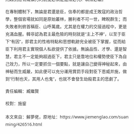
在專制體制下，無論是君還是臣，信奉的都是成王敗寇的政治哲
學，整個官場就如同是原始叢林，勝利者不可一世，睥睨群生；而
失敗者則俯首稱臣、山呼萬歲。尤其是在權力的交接過程中，更是
充滿血腥。韓非認為君主最危險的時刻就是“主上不神”，以至于臣
下“有因”，即君主的性格特點和思想軌跡完全被臣下掌握，從而給
臣下利用君主實現個人私欲提供了依據。無論品性、才學、還是智
慧，君主不一定能夠超過臣下，君主只是靠地位和權勢使臣下為自
己效力，所以一定要抓住一個要點，就是讓自己變得神秘起來，由
神秘而生威嚴，如此便可以充分運用賞罰手段對臣下恩威并施，做
到“行制也天，其用人也鬼”，也就不會發生劫殺君主的悲劇了。
責任編輯：臧繼賢
校對：施鋆
本文來自：解夢佬，原地址：https://www.jiemenglao.com/suan
ming/426516.html