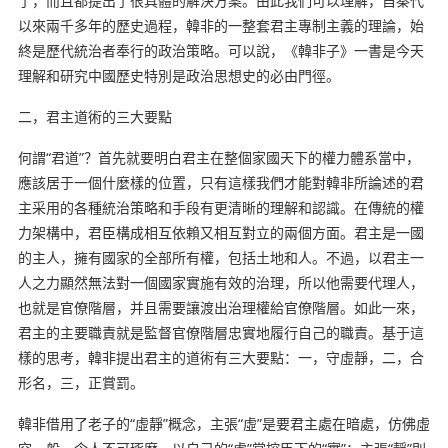
了，而且都提出了很具體的解決方案。由此我們可以理解，自秦代
以來兩千多年的歷史過程，韓非的一整套君主專制主義的理論，始
終是歷代統治者奉行的政治策略。可以說，《韓非子》一書是今天
理解和研究中國歷史特別是政治思想史的必由門徑。
二，君主道術的三大要點
何謂“君道”？首先就要明白君主在整個家國天下的權力體系當中，
應該居于一個什麼樣的位置，只有這樣我們才能對韓非所論述的君
主采用的各種統治策略和手段有更清晰的理解和認識。在傳統的權
力架構中，君臣構成相互依賴又相互對立的兩個方面。君主是一國
的主人，擁有國家的全部所有權，包括土地和人。不過，以君主一
人之力顯然無法對一個國家實施有效的治理，所以他需要代理人，
也就是官僚階層，并且需要讓渡出治理權給官僚階層。如此一來，
君主的主要職責就是監督官僚階層忠實地履行自己的職責。基于這
樣的思考，韓非提出君主的道術有三大要點：一，守虛靜，二，合
形名，三，正賞罰。
韓非借用了老子的“虛靜”概念，主張“虛”是要君主處在暗處，仿佛虛