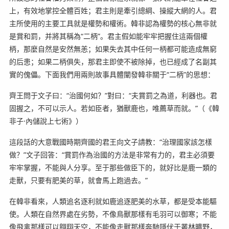
上，有效地掌控全體百姓；君主則是牽引總綱、操縱大網的人。君
主所使用的主要工具就是權勢和權術。韓非認為權勢的核心無非就
是賞和罰，并將其稱為“二柄”。君主假如能牢牢把握住這兩個權
柄，那麼自然是安然無恙；如果失去其中任何一柄都可能造成無窮
的后患；如果二柄俱失，那君主即使不被除掉，也已經成了名副其
實的傀儡。下面我們用兩則故事具體闡發韓非關于“二柄”的思想：
齊王問于文子曰：“治國何如？”對曰：“夫賞罰之為道，利器也。君
固握之，不可以示人。若如臣者，猶獸鹿也，唯薦草而就。”（《韓
非子·內儲說上七術》）
這段話的大意戰國時期齊國的君王向文子請教：“治理國家該怎樣
做？”文子回答：“賞罰作為治國的方法是非常有力的，君主必須要
牢牢掌握，不能與人分享。至于那些做臣下的，就好比是鹿一類的
走獸，只要有肥美的草，就會馬上跑過去。”
在韓非看來，人類追名逐利就如鹿追逐肥美的水草，都是受本能驅
使。人類在自然界處在劣勢，不像鳥獸那樣有毛羽可以御寒；不能
像飛禽那樣可以翱翔天空，不能像走獸那樣奔馳隱伏于叢林曠野，