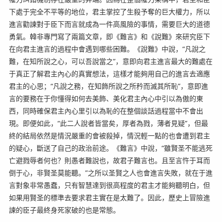
下處于完全不平等的地位，君主掌控了生殺予奪的巨大權力，所以
進言勸諫對于臣下而言就成為一件高風險的事情，需要巨大的道德
勇氣。韓非專門寫了兩篇文章，即《難言》和《說難》來研究臣下
在向君主進言的過程中會遇到哪些困難。《說難》中說，“凡說之
難，在知所說之心，可以吾說當之”，意即向君主進言最大的難處在
于真正了解君主內心的真實想法，這樣才能夠用自己的進言去適應
君主的心思；“凡說之務，在知飾所說之所矜而滅其所恥”，意即進
言的要務在于你懂得如何去美飾、美化君主內心中引以為傲的東
西，同時確保君主內心里引以為恥的在整個談話過程當中不會出
現。即便如此，“此二人說者皆當矣，厚者為戮，薄者見疑”，但最
終的結局依然是情況嚴重的會被殺掉，情況輕一點的也會遭到君主
的疑心，斷送了自己的政治前途。《難言》中說，“雖賢圣不能逃死
亡避戮辱者何也？則愚者難說也，故君子難言也。且至言忤于耳而
倒于心，非賢圣莫能聽。”之所以圣賢之人也會進言失敗，就在于進
言對象非常愚蠢，只有智慧達到很高程度的君主才能夠聽明白，但
如果用賢圣的標準去要求君主實在是太難了。因此，歷史上冒險進
諫的臣子最終身死家破的也是常態。