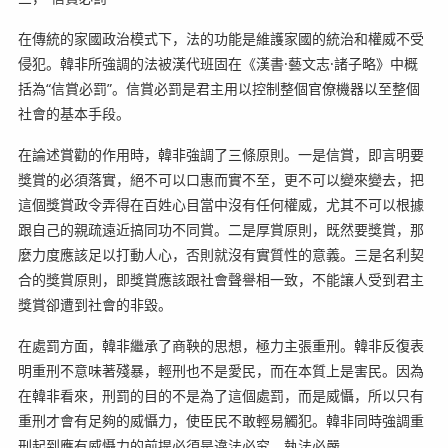
在傳統的家國政治模式下，法的功能是維護家國的統治和權威不受
侵犯。韓非所強調的法被漢代班固在《漢書·藝文志·諸子略》中概
括為“信賞必罰”。信賞必罰是君主用以控制整個官僚機器以至整個
社會的基本手段。
在論述賞勸的作用時，韓非強調了三條原則。一是信賞，即言明要
獎賞的必須落實，絕不可以口惠而實不至，更不可以變來變去，把
這個獎賞政令弄得在百姓心目當中沒有任何權威，尤其不可以根據
跟自己的親疏遠近搞同功不同賞。二是厚賞原則，既然要獎賞，那
麼力度應該足以打動人心，否則就沒有實質性的意義。三是名利契
合的獎賞原則，即獎賞應該跟社會聲譽相一致，不能讓人受到君主
獎賞卻遭到社會的非毀。
在處罰方面，韓非繼承了商鞅的思想，極力主張重刑。韓非反復表
明重刑不意味著殘暴，輕刑也不是愛民，而在本質上是害民。因為
在韓非看來，刑罰的目的不是為了這個處罰，而是威懾，所以只有
重刑才會有足夠的威懾力，使臣民不敢輕易觸犯。韓非同時強調重
刑起到應有威懾力的前提必須是違法必究、執法必嚴。