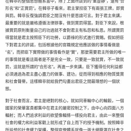
在韓非的整個思想體系當中，除了上面所談到的“重虛靜”，還有“合
形名”和“正賞罰”。在韓非子看來，君主掌控臣下有兩張王牌，即賞
與罰。韓非反復強調君臣之間沒有什麼恩誼可言。對于君主來講，
最重要的就是嚴格遵循法律辦事，做到賞罰得當。對臣下來說，根
據賞罰原則衡量自己的功過就不會對君主有私怨和私恩。所謂賞罰
得當就是君主按照臣下的功勞，以爵祿的形式進行賞賜。假如把臣
下對君主的許諾，包括根據他的官職規定他應該做的事情看做是
“名”，而把臣下實際做的事情看作是“實”，那麼需要君主所做的唯一
的事情就是看這兩者是不是完全一致，只要是一致就賞，不一致就
罰，這就是所謂的“合形名”。再進一步來講，臣下獲得任何利益都
必須通過為君主盡心盡力的做事、建功，從而得到相應的物質獎賞
和社會聲譽。這樣韓非就給我們勾畫出君臣之間最理想的一個狀
態。
對于社會而言，君主是絕對的核心，就如同車輪中心的輪轂，一個
國家的榮華富貴都集中在君主的嚴密控制之下，由中心向四面八方
輻射；而人們追求利益的欲望像輻條一樣投向君主，由此一來整個
社會的權力和利益客觀上就形成了自上而下的授予機制。按照韓非
所設想的社會權力架構，整個官僚體系就像一張大網籠罩在社會之