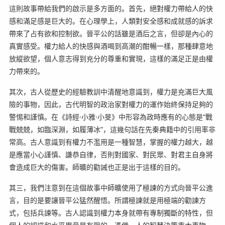
這則故事帶給我們的啟示是多方面的。首先，絕對權力帶給人的快
感和滿足感是巨大的。在心理學上，人類對安全感和成就感的訴求
帶來了占有欲和控制欲。晉平公的話雖是酒后之言，但卻是內心的
真實感受。權力給人的快感與酒喝到高潮的酣暢一樣，那種肆意地
放縱欲望，個人意志得到充分的尊重和實現，這樣的滿足正是由權
力帶來的。
其次，古人從歷史的經驗教訓中清醒地意識到，權力是充滿巨大風
險的事物，因此，古代明智的政治家對權力的運作始終保持足夠的
警惕和謹慎。在《詩經·小雅·小旻》中形容為政時應有的心態是“戰
戰兢兢，如臨深淵，如履薄冰”，這幾句話在先秦典籍中的引用率非
常高。古人意識到有權力不濫用是一種智慧，掌握的權力越大，越
是應當小心謹慎、謙恭自律，否則對國家、對民眾、對君主自身將
會造成巨大的傷害。師曠的勸誡也正是出于這樣的目的。
其三，我們注意到在這個故事中師曠使用了極諫的方式向晉平公進
言，目的是要讓晉平公猛然醒悟。所謂極諫就是用極端的勸諫方
式，包括兵諫等。古人認識到權力本身就帶有專制獨斷的特性，但