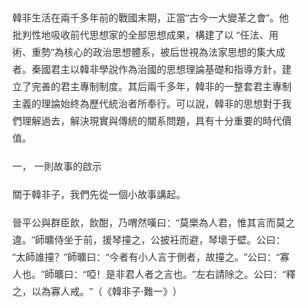
韓非生活在兩千多年前的戰國末期，正當“古今一大變革之會”。他
批判性地吸收前代思想家的全部思想成果，構建了以 “任法、用
術、重勢”為核心的政治思想體系，被后世視為法家思想的集大成
者。秦國君主以韓非學說作為治國的思想理論基礎和指導方針，建
立了完善的君主專制制度。其后兩千多年，韓非的一整套君主專制
主義的理論始終為歷代統治者所奉行。可以說，韓非的思想對于我
們理解過去，解決現實與傳統的關系問題，具有十分重要的時代價
值。
一， 一則故事的啟示
關于韓非子，我們先從一個小故事講起。
晉平公與群臣飲，飲酣，乃喟然嘆曰：“莫樂為人君，惟其言而莫之
違。”師曠侍坐于前，援琴撞之，公披衽而避，琴壞于壁。公曰：
“太師誰撞？”師曠曰：“今者有小人言于側者，故撞之。”公曰：“寡
人也。”師曠曰：“啞！是非君人者之言也。”左右請除之。公曰：“釋
之，以為寡人戒。”（《韓非子·難一》）