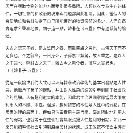
因而在獲取食物的能力方面受到很多局限。人類以衣食為生存的條
件，一切社會的和政治的現象與問題都與此相關。因此，當個人的
身份地位和名聲決定了自己所能獲得的物資份額的多少，人們自然
會追求名聲和地位。關于這一點，韓非在《五蠹》中有過系統的論
述：
夫古之讓天子者，是去監門之養，而離臣虜之勞也，古傳天下而不
足多也。今之縣令，一日身死，子孫累世絜駕，故人重之。是以人
之于讓也，輕辭古之天子，難去今之縣令者，薄厚之實異也。
（《韓非子·五蠹》）
從這一段論述我們大致可以理解韓非政治學術的基本出發點是人性
惡，他繼承了荀子的觀點，并由對人性惡的論證引申到關于社會政
治的見解。人有趨利避害的本能，因此君主治理國家應當最大限度
利用人的本能、本性。但是，趨利避害的本性是人性中的弱點，在
國家治理的層面上，假如只信奉實用主義哲學，毫無限制地利用人
性的弱點，也就等于在整個社會無限張揚人性趨利的弱點，如此一
來只能把整個社會引領到原始叢林的狀態。成王敗寇不僅會主導官