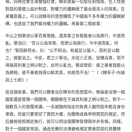
場，同時也會主導整個社會。韓非放棄一切信任和情懷，在人性絕
對惡的基礎上設計制度，對權力的邏輯做了最全面深入的探索。在
某種意義上，可以說韓非的思想構筑了中國兩千多年權力的邏輯架
構，也造就了我們看待權力的邏輯。再看第二個故事：
中山之相樂池以車百乘使趙，選其客之有智能者以為將行，中道而
亂。樂池曰：“吾以公為有智，而使公為將行，今中道而亂，何
也？”客因辭而去，曰：“公不知治。有威足以服人，而利足以勸
之，故能治之。今臣，君之少客也。夫從少正長，從賤治貴，而不
得操其利害之柄以制之，此所以亂也。嘗試使臣：彼之善者我能以
為卿相，彼不善者我得以斬其首，何故而不治！” （《韓非子·內儲
說上七術》）
從這個故事，我們可以體會出在韓非的思想當中，無論是治理一個
國家還是管理一個團隊，關鍵都在于操其利害之柄以制之。對于一
個數百人的使團來講，一名被臨時指定的負責人雖然既年輕且身份
卑微，但是只要掌控了賞罰大權，向團隊成員申明賞罰的規定，然
后嚴格按照規定執行，就可以把這個團隊管理得井井有條。同樣，
對于一個國家來說，通過完備的法律嚴格規定賞善罰惡的具體條