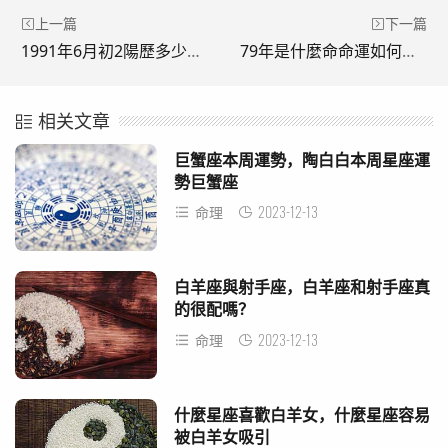
上一篇
下一篇
1991年6月初2陽歷多少，雙子座和什麼座最配
79年是什麼命命運如何，1990年屬馬五行什麼命
相关文章
巨蟹座本周運勢，陶白白本周星座運
勢巨蟹座
2023-12-13
命理
白羊座與射手座，白羊座和射手座真
的很配嗎？
2023-12-13
命理
什麼星座喜歡白羊女，什麼星座容易
被白羊女吸引