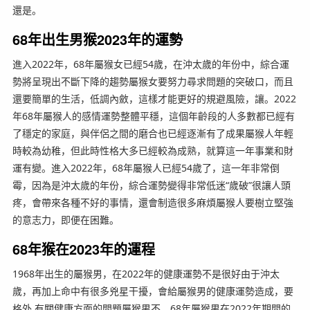
還是。
68年出生男猴2023年的運勢
進入2022年，68年屬猴女已經54歲，在沖太歲的年份中，綜合運
勢將呈現出不斷下降的趨勢屬猴女要努力尋求問題的突破口，而且
還要簡單的生活，低調內斂，這樣才能更好的規避風險，讓。2022
年68年屬猴人的感情運勢整體平穩，這個年齡段的人多數都已經有
了穩定的家庭，與伴侶之間的磨合也已經逐漸有了成果屬猴人年輕
時較為幼稚，但此時性格大多已經較為成熟，就算這一年事業和財
運有變。進入2022年，68年屬猴人已經54歲了，這一年非常倒
霉，因為是沖太歲的年份，綜合運勢變得非常低迷“歲破”很讓人頭
疼，會帶來各種不好的事情，還會制造很多麻煩屬猴人要樹立堅強
的意志力，即便在困難。
68年猴在2023年的運程
1968年出生的屬猴男，在2022年的健康運勢不是很好由于沖太
歲，再加上命中有很多兇星干擾，會給屬猴男的健康運勢造成，要
格外 有關健康方面的問題屬猴男不。68年屬猴男在2022年期間的