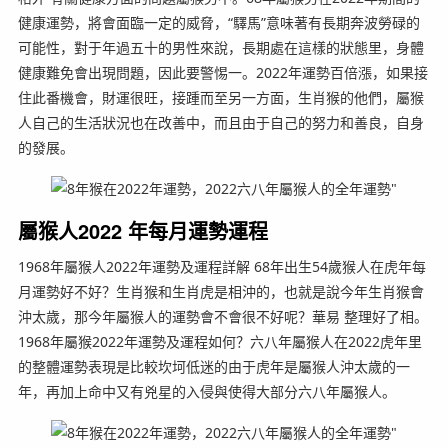
健康運勢，將會面臨一定的威脅，“驛馬”意味著有長期奔波勞碌的
可能性，對于年過五十的男性來說，長期處在這樣的狀態里，身體
健康難免會出現問題，因此要警惕一。2022年運勢百倍漲，如果接
住此番機會，財運很旺，接踵而至另一方面，生肖猴的他們，屬猴
人自己的生活狀況也在改善中，而且由于自己的努力和善良，自身
的發展。
屬猴人2022 年每月運勢運程
1968年屬猴人2022年運勢及運程詳解 68年出生54歲猴人在虎年每
月運勢好不好？生肖猴和生肖虎是相沖的，也就是說今年生肖猴會
沖太歲，那今年屬猴人的運勢會不會很不好呢？華易 整理好了相。
1968年屬猴2022年運勢及運程如何？六八年屬猴人在2022虎年里
的整體運勢表現是比較坎坷低迷的由于虎年是屬猴人沖太歲的一
年，再加上命中又有兇星的入侵與使得大部分六八年屬猴人。