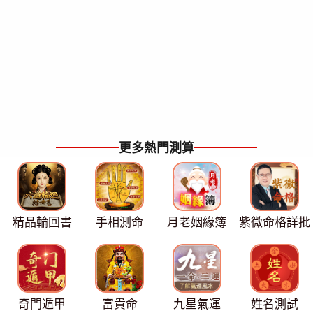
更多熱門測算
精品輪回書
手相測命
月老姻緣簿
紫微命格詳批
奇門遁甲
富貴命
九星氣運
姓名測試