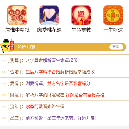
詹惟中精批
戀愛桃花運
生命靈數
一生財運
熱門測算
更多
[ 測算 ]：八字算命
解析壹生命運起伏
>>
[ 合婚 ]：
生辰八字精準合婚
解析婚姻幸福成敗
>>
[ 愛情 ]：
測愛情運，
雙方名字是否影響緣分
>>
[ 財運 ]：解析八字的財運秘密,
詳解是否有富貴命格
>>
[ 流年 ]：
紫微鬥數
看妳終生運
>>
[ 星座 ]：
前方预警！星座年运来袭，好运开启！
>>