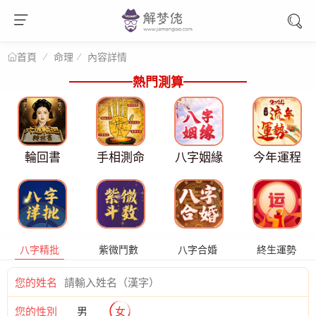
命理
內容詳情
首頁
熱門測算
輪回書
手相測命
八字姻緣
今年運程
八字精批
紫微鬥數
八字合婚
終生運勢
您的姓名
您的性別
男
女