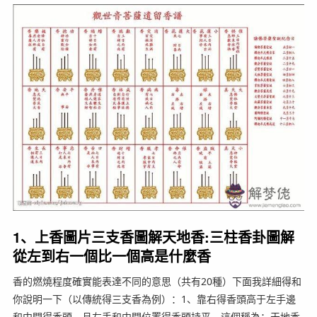
1、上香圖片三支香圖解天地香:三柱香卦圖解
從左到右一個比一個高是什麼香
香的燃燒程度確實能表達不同的意思（共有20種）下面我詳細得和
你說明一下（以傳統得三支香為例）：1、靠右得香頭高于左手邊
和中間得香頭，且左手和中間位置得香頭持平，這個稱為：天地香