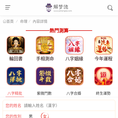
命理
內容詳情
首頁
熱門測算
輪回書
手相測命
八字姻緣
今年運程
八字精批
紫微鬥數
八字合婚
終生運勢
您的姓名
您的性別
男
女