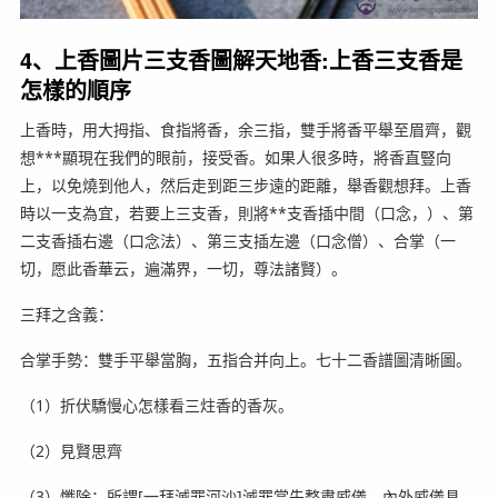
4、上香圖片三支香圖解天地香:上香三支香是
怎樣的順序
上香時，用大拇指、食指將香，余三指，雙手將香平舉至眉齊，觀
想***顯現在我們的眼前，接受香。如果人很多時，將香直豎向
上，以免燒到他人，然后走到距三步遠的距離，舉香觀想拜。上香
時以一支為宜，若要上三支香，則將**支香插中間（口念，）、第
二支香插右邊（口念法）、第三支插左邊（口念僧）、合掌（一
切，愿此香華云，遍滿界，一切，尊法諸賢）。
三拜之含義：
合掌手勢：雙手平舉當胸，五指合并向上。七十二香譜圖清晰圖。
（1）折伏驕慢心怎樣看三炷香的香灰。
（2）見賢思齊
（3）懺除：所謂[一拜滅罪河沙]滅罪當先整肅威儀，內外威儀具