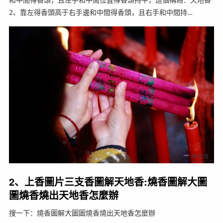
2、靠左得香頭高于右手邊和中間得香頭，且右手和中間持…
2、上香圖片三支香圖解天地香:燒香圖解大圖
圖燒香燒出天地香怎麼辦
搜一下：燒香圖解大圖圖燒香燒出天地香怎麼辦