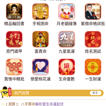
精品輪回書
手相測命
月老姻緣簿
紫微命格詳批
奇門遁甲
富貴命
九星氣運
姓名測試
詹惟中精批
戀愛桃花運
生命靈數
一生財運
熱門測算
更多
[ 測算 ]：八字算命
解析壹生命運起伏
>>