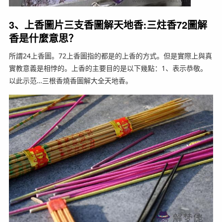
3、上香圖片三支香圖解天地香:三炷香72圖解
香是什麼意思？
所謂24上香圖。72上香圖指的都是的上香的方式。但是實際上與真
實教意義是相悖的。上香的主要目的是以下幾點：1、表示恭敬。
以此示范…三根香燒香圖解大全天地香。