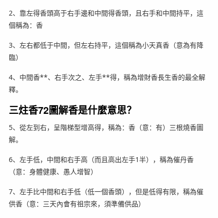
2、靠左得香頭高于右手邊和中間得香頭，且右手和中間持平，這
個稱為：香
3、左右都低于中間，但左右持平，這個稱為小天真香（意為有降
臨）
4、中間香**、右手次之、左手**得，稱為增財香長生香的最全解
釋。
三炷香72圖解香是什麼意思？
5、從左到右，呈階梯型增高得，稱為：香（意：有）三根燒香圖
解。
6、左手低，中間和右手高（而且高出左手1半），稱為催丹香
（意：身體健康、愚人增智）
7、左手比中間和右手低（低一個香頭），但是低得有限，稱為催
供香（意：三天內會有祖宗來，須準備供品）