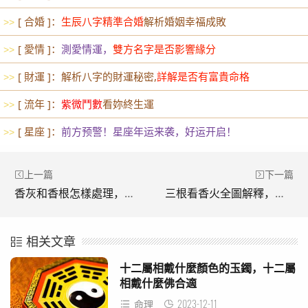
[ 合婚 ]：
生辰八字精準合婚
解析婚姻幸福成敗
>>
[ 愛情 ]：
測愛情運，
雙方名字是否影響緣分
>>
[ 財運 ]：解析八字的財運秘密,
詳解是否有富貴命格
>>
[ 流年 ]：
紫微鬥數
看妳終生運
>>
[ 星座 ]：
前方预警！星座年运来袭，好运开启！
>>
上一篇
下一篇
香灰和香根怎樣處理，香灰不落成佛手形狀，三支香灰卷到香根不落如何解答
三根看香火全圖解釋，堂口上九根香前排三根中間和后面各三根香怎樣看香火頭
相关文章
十二屬相戴什麼顏色的玉鐲，十二屬
相戴什麼佛合適
2023-12-11
命理