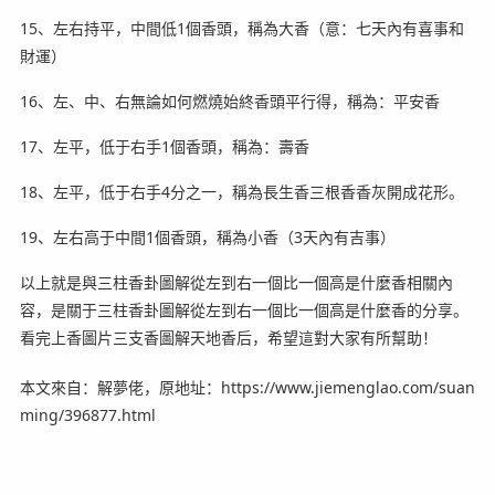
15、左右持平，中間低1個香頭，稱為大香（意：七天內有喜事和
財運）
16、左、中、右無論如何燃燒始終香頭平行得，稱為：平安香
17、左平，低于右手1個香頭，稱為：壽香
18、左平，低于右手4分之一，稱為長生香三根香香灰開成花形。
19、左右高于中間1個香頭，稱為小香（3天內有吉事）
以上就是與三柱香卦圖解從左到右一個比一個高是什麼香相關內
容，是關于三柱香卦圖解從左到右一個比一個高是什麼香的分享。
看完上香圖片三支香圖解天地香后，希望這對大家有所幫助！
本文來自：解夢佬，原地址：https://www.jiemenglao.com/suan
ming/396877.html