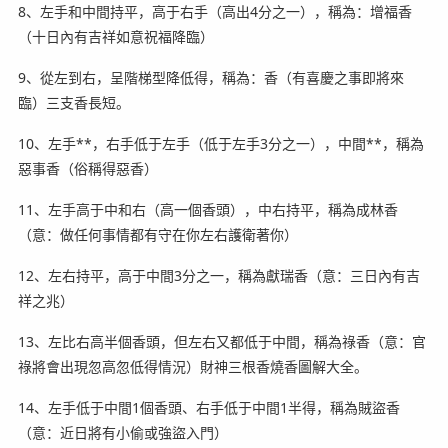
8、左手和中間持平，高于右手（高出4分之一），稱為：增福香
（十日內有吉祥如意祝福降臨）
9、從左到右，呈階梯型降低得，稱為：香（有喜慶之事即將來
臨）三支香長短。
10、左手**，右手低于左手（低于左手3分之一），中間**，稱為
惡事香（俗稱得惡香）
11、左手高于中和右（高一個香頭），中右持平，稱為成林香
（意：做任何事情都有守在你左右護衛著你）
12、左右持平，高于中間3分之一，稱為獻瑞香（意：三日內有吉
祥之兆）
13、左比右高半個香頭，但左右又都低于中間，稱為祿香（意：官
祿將會出現忽高忽低得情況）財神三根香燒香圖解大全。
14、左手低于中間1個香頭、右手低于中間1半得，稱為賊盜香
（意：近日將有小偷或強盜入門）