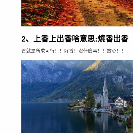
2、上香上出香啥意思:燒香出香
香就是所求可行！！好香！沒什麼事！！放心！！