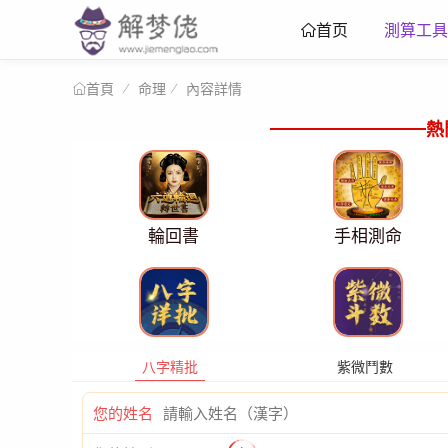
測算工具
首页
命理
內容詳情
首頁
熱
輪回書
手相測命
八字精批
紫微鬥數
您的姓名