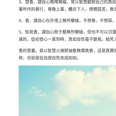
3、慧香，謂自心無障無礙，常以智慧觀照自己的真
著所作的善行，尊敬上輩，體念下人，憐憫孤苦，救
4、香，謂自心在外境上無所攀緣，不想善，不想惡
5、知見香，謂自心既于都無所攀緣，但也不可以沉
達的，從初發心一直到時，真如自性毫不變易。給死
香的意義，是以智慧火燒那抽象無價真香，這是真實
修，也就是從自證自性來成如如。