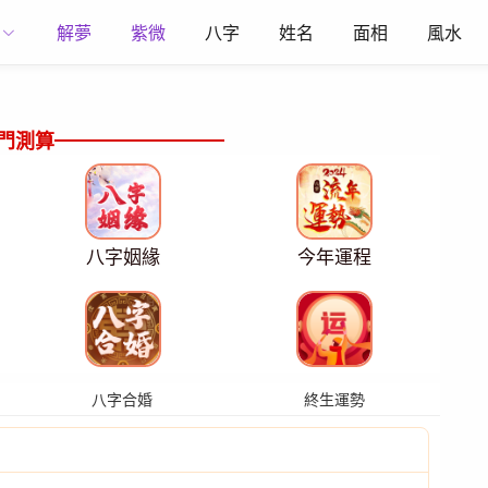
解夢
紫微
八字
姓名
面相
風水
門測算
八字姻緣
今年運程
八字合婚
終生運勢