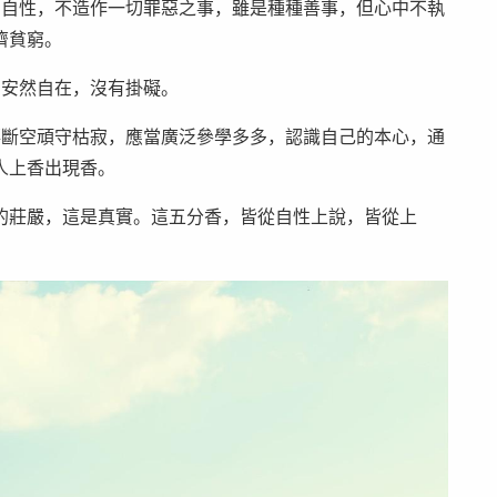
如自性，不造作一切罪惡之事，雖是種種善事，但心中不執
濟貧窮。
，安然自在，沒有掛礙。
落斷空頑守枯寂，應當廣泛參學多多，認識自己的本心，通
人上香出現香。
的莊嚴，這是真實。這五分香，皆從自性上說，皆從上