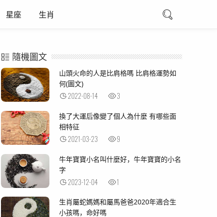
星座
生肖
隨機圖文
山頭火命的人是比肩格嗎 比肩格運勢如
何(圖文)
2022-08-14
3
換了大運后像變了個人為什麼 有哪些面
相特征
2021-03-23
9
牛年寶寶小名叫什麼好，牛年寶寶的小名
字
2023-12-04
1
生肖屬蛇媽媽和屬馬爸爸2020年適合生
小孩嗎，命好嗎