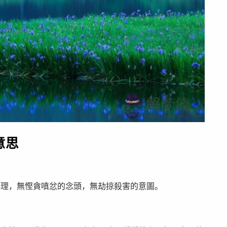
意思
。
心理，無慳貪嗔忿的念頭，無劫掠殺害的意圖。