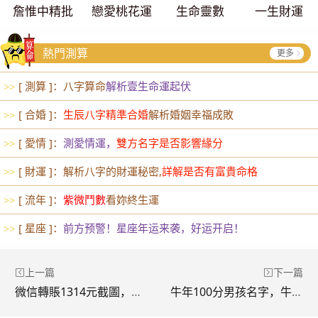
詹惟中精批
戀愛桃花運
生命靈數
一生財運
熱門測算
更多
[ 測算 ]：八字算命
解析壹生命運起伏
>>
[ 合婚 ]：
生辰八字精準合婚
解析婚姻幸福成敗
>>
[ 愛情 ]：
測愛情運，
雙方名字是否影響緣分
>>
[ 財運 ]：解析八字的財運秘密,
詳解是否有富貴命格
>>
[ 流年 ]：
紫微鬥數
看妳終生運
>>
[ 星座 ]：
前方预警！星座年运来袭，好运开启！
>>
上一篇
下一篇
微信轉賬1314元截圖，求一張微信零錢有100元的截圖 謝謝大家
牛年100分男孩名字，牛年男寶寶取名字打分