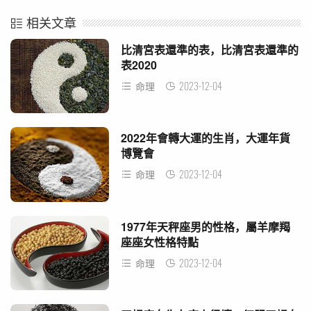
相关文章
比清宮表還準的表，比清宮表還準的
表2020
2023-12-04
命理
2022年會轉大運的生肖，大運年貨
博覽會
2023-12-04
命理
1977年天秤座男的性格，屬羊摩羯
座座女性格特點
2023-12-04
命理