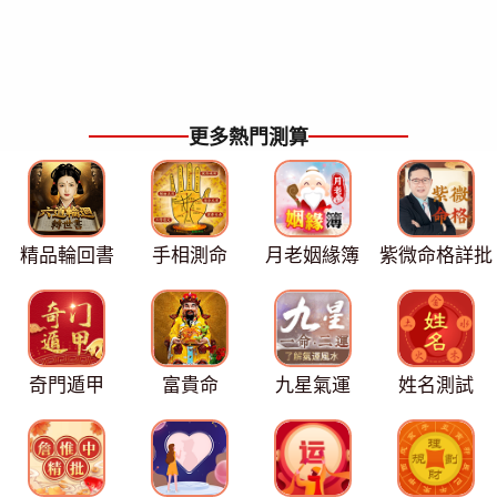
更多熱門測算
精品輪回書
手相測命
月老姻緣簿
紫微命格詳批
奇門遁甲
富貴命
九星氣運
姓名測試