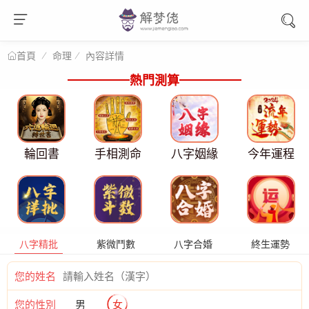
命理
內容詳情
首頁
熱門測算
輪回書
手相測命
八字姻緣
今年運程
八字精批
紫微鬥數
八字合婚
終生運勢
您的姓名
您的性別
男
女