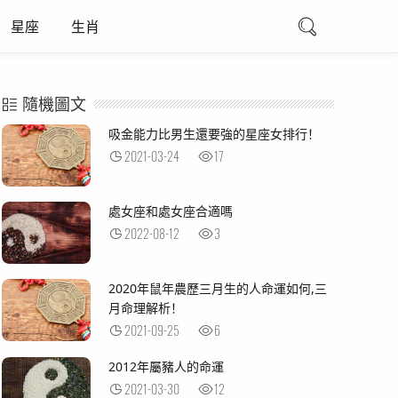
星座
生肖
隨機圖文
吸金能力比男生還要強的星座女排行！
2021-03-24
17
處女座和處女座合適嗎
2022-08-12
3
2020年鼠年農歷三月生的人命運如何,三
月命理解析！
2021-09-25
6
2012年屬豬人的命運
2021-03-30
12