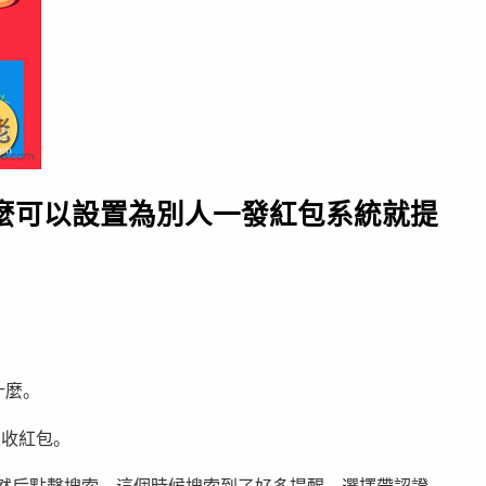
麼可以設置為別人一發紅包系統就提
。
什麼。
友收紅包。