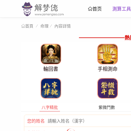
測算工具
首页
命理
內容詳情
首頁
熱
輪回書
手相測命
八字精批
紫微鬥數
您的姓名