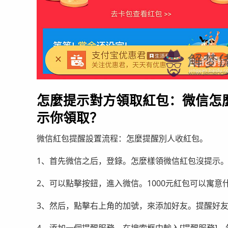
怎麼提示對方領取紅包：微信怎
示你領取？
微信紅包提醒設置流程：怎麼提醒別人收紅包。
1、首先微信之后，登錄。怎麼樣領微信紅包沒提示
2、可以點擊按鈕，進入微信。1000元紅包可以寓意
3、然后，點擊右上角的加號，來添加好友。提醒好