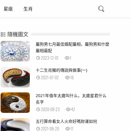
星座
生肖
隨機圖文
屬狗男七月最佳婚配屬相，屬狗男和什麼
屬相最配
2023-12-01
1
十二生肖豬的傳說與做事(一)
2021-07-02
16
2021年值年太歲叫什么，太歲星君什么
名字
2020-09-23
42
五行算命看女人火命好嗎財運如何
2021-06-20
11