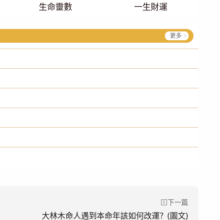
生命靈數
一生財運
更多
下一篇
大林木命人遇到本命年該如何改運？(圖文)