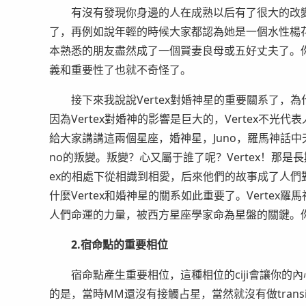
有沒有發現你身邊的人在成熟以后有了很大的改變
了，再例如說年輕的時候大家都認為她是一個水性楊
本熟悉的朋友盡然成了一個賢妻良母或五好丈夫了。你
義和重要性了也就不奇怪了。
接下來我說說Vertex對婚神星的重要關系了，
因為Vertex對婚神的影響是巨大的，Vertex不
給大家講講這兩個星座，婚神星，Juno，羅馬神話中天
no的叛變。叛變？心又屬于誰了呢？Vertex！那是
ex的相處下從相識到相愛，后來他們的故事成了人們
什麼Vertex和婚神星的關系如此重要了。Verte
人們命運的力量，被西方星座學家命為星盤的關鍵。你
2.宿命點的重要相位
宿命點產生重要相位，這種相位的ciji會讓你的
的是，當時MM還沒有接觸占星，當然就沒有做tran