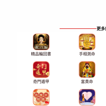
更多
精品輪回書
手相測命
奇門遁甲
富貴命