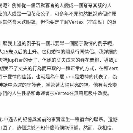
呢？例如從一個沉默寡言的人變成一個夸夸其談的人
花的人或是一個花花公子，可多年不見忽然聽說這個你原
當然會大跌眼鏡，但你要是了解Vertex（宿命點）的意
為什麼我上邊的例子有一個非要舉一個關于愛情的例子呢，
光代表人25歲以后的上升。它和婚神的關系行同情侶。我詳細的
神Jupfter的妻子，但她的丈夫成天的尋花問柳，導致Ju
長期受不了丈夫的行為而采取的一種正常的方式，在和Vert
對于愛情的佳話，也就是為什麼Juno是婚神的代表了，為
x羅馬神話中命運的守護者，掌管著太陽月亮的神。他有著改變
們的人生性格和命運會被Vertex在無聲無吸中改變。
內心中過去的記憶與當前的事實產生一種宿命的聯系。遺憾
sit圖了，這個遺憾不知什麼時候能彌補，然而，我相信，