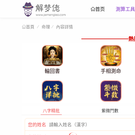
測算工具
首页
命理
內容詳情
首頁
熱
輪回書
手相測命
八字精批
紫微鬥數
您的姓名