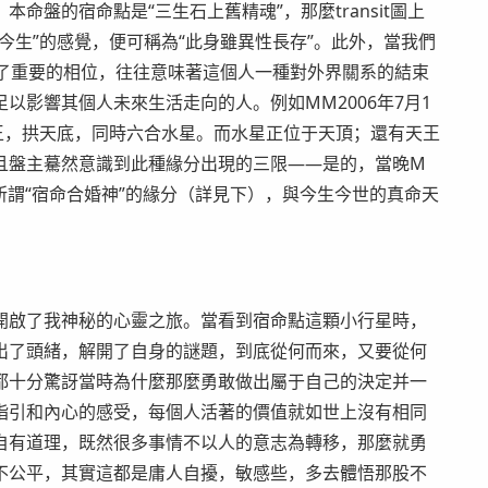
盤的宿命點是“三生石上舊精魂”，那麼transit圖上
今生”的感覺，便可稱為“此身雖異性長存”。此外，當我們
產生了重要的相位，往往意味著這個人一種對外界關系的結束
以影響其個人未來生活走向的人。例如MM2006年7月1
沖天王，拱天底，同時六合水星。而水星正位于天頂；還有天王
且盤主驀然意識到此種緣分出現的三限——是的，當晚M
謂“宿命合婚神”的緣分（詳見下），與今生今世的真命天
啟了我神秘的心靈之旅。當看到宿命點這顆小行星時，
出了頭緒，解開了自身的謎題，到底從何而來，又要從何
都十分驚訝當時為什麼那麼勇敢做出屬于自己的決定并一
指引和內心的感受，每個人活著的價值就如世上沒有相同
自有道理，既然很多事情不以人的意志為轉移，那麼就勇
不公平，其實這都是庸人自擾，敏感些，多去體悟那股不