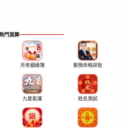
熱門測算
月老姻緣簿
紫微命格詳批
九星氣運
姓名測試