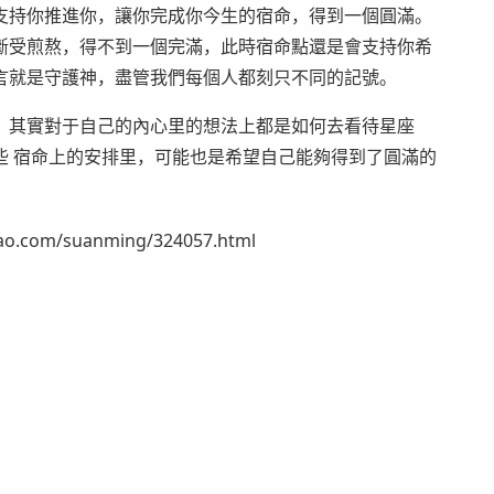
支持你推進你，讓你完成你今生的宿命，得到一個圓滿。
斷受煎熬，得不到一個完滿，此時宿命點還是會支持你希
言就是守護神，盡管我們每個人都刻只不同的記號。
其實對于自己的內心里的想法上都是如何去看待星座
些 宿命上的安排里，可能也是希望自己能夠得到了圓滿的
om/suanming/324057.html