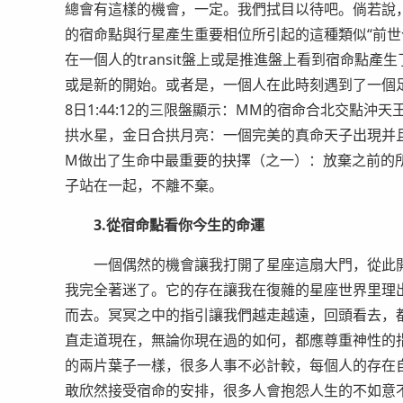
總會有這樣的機會，一定。我們拭目以待吧。倘若說，本命
的宿命點與行星產生重要相位所引起的這種類似“前世
在一個人的transit盤上或是推進盤上看到宿命點
或是新的開始。或者是，一個人在此時刻遇到了一個足
8日1:44:12的三限盤顯示：MM的宿命合北交點
拱水星，金日合拱月亮：一個完美的真命天子出現并
M做出了生命中最重要的抉擇（之一）：放棄之前的所
子站在一起，不離不棄。
3.從宿命點看你今生的命運
一個偶然的機會讓我打開了星座這扇大門，從此開
我完全著迷了。它的存在讓我在復雜的星座世界里理
而去。冥冥之中的指引讓我們越走越遠，回頭看去，
直走道現在，無論你現在過的如何，都應尊重神性的
的兩片葉子一樣，很多人事不必計較，每個人的存在
敢欣然接受宿命的安排，很多人會抱怨人生的不如意