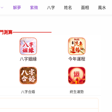
解夢
紫微
八字
姓名
面相
風水
門測算
八字姻緣
今年運程
八字合婚
終生運勢