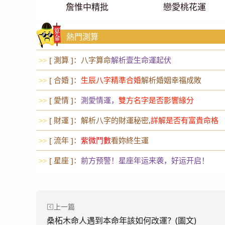
詹惟中精批
戀愛桃花運
熱門測算
[ 測算 ]：八字算命
解析壹生命運起伏
>>
[ 合婚 ]：
生辰八字精準合婚
解析婚姻幸福成敗
>>
[ 愛情 ]：
測愛情運，
雙方名字是否影響緣分
>>
[ 財運 ]：解析八字的財運秘密,
詳解是否有富貴命格
>>
[ 流年 ]：
紫微鬥數
看妳終生運
>>
[ 星座 ]：
前方预警！星座年运来袭，好运开启！
>>
上一篇
桑柘木命人遇到本命年該如何改運？(圖文)