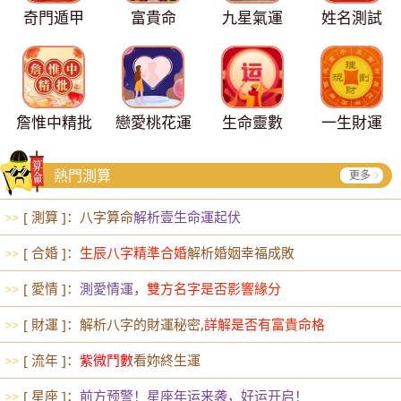
奇門遁甲
富貴命
九星氣運
姓名測試
詹惟中精批
戀愛桃花運
生命靈數
一生財運
熱門測算
更多
[ 測算 ]：八字算命
解析壹生命運起伏
>>
[ 合婚 ]：
生辰八字精準合婚
解析婚姻幸福成敗
>>
[ 愛情 ]：
測愛情運，
雙方名字是否影響緣分
>>
[ 財運 ]：解析八字的財運秘密,
詳解是否有富貴命格
>>
[ 流年 ]：
紫微鬥數
看妳終生運
>>
[ 星座 ]：
前方预警！星座年运来袭，好运开启！
>>