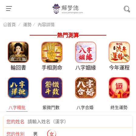
運勢
內容詳情
首頁
熱門測算
輪回書
手相測命
八字姻緣
今年運程
八字精批
紫微鬥數
八字合婚
終生運勢
您的姓名
您的性別
男
女