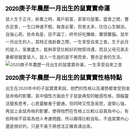
2020庚子年農歷一月出生的鼠寶寶命運
鼠人生于正月，新春之時，萬戶窮富，家家均是葷。當食之間，豐
衣足食，一生口神速不輕。每食必葷，但食太多，往往心生糊涂。
自強心高，依命為是，目不識丁，終年好吃懶做，暈頭暈腦。鼠年
一月出生的人，其時正值新春之際，一生享受自來之食。生于此月
的鼠人，家業盛大，能夠享受比較好的物質待遇，而且父母兄弟夫
妻都很寵愛鼠人，鼠人一生過的是不勞而食，豐衣足食的生活。
2020庚子年農歷一月出生的鼠寶寶性格特點
出生在2020年中的子鼠寶寶來說，他們的性格以及運勢都會受到金
鼠命格的影響。其中個性方面由于子鼠是典型的敏感性格，頭腦靈
活擅長思考，心思靈敏善于變通，但同時又性急易怒，虛榮心強，
再加上金鼠命格的影響，使得他們在性格上比較以自我為中心，有
些時候不容易為他人考慮問題，所以顯得比較自私，不過其實內心
還是很好的，只是不善于將想法正確表達出來。