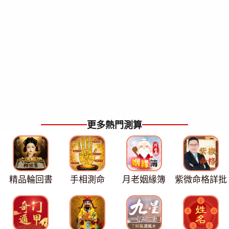
更多熱門測算
精品輪回書
手相測命
月老姻緣簿
紫微命格詳批