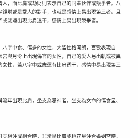
情人，而比肩或劫財則表示自己的同輩伙伴或競爭者。八
奪錢財或是愛人的對手，也就是感情上易出現第三者。且
字或歲運出現比肩透干，感情上易出現競爭者。
，八字中食、傷多的女性，大皆性格開朗，喜歡表現自
姻宮與月令上出現傷官的女性，自己的愛人易出軌或被異
的女性，若八字中或歲運有比肩透干，感情中易出現第三
與流年出現比肩，坐支為忌神者，坐支為女命的傷食星、
日支相沖或相合時，非常是比肩或桃花星沖合婚姻宮時，