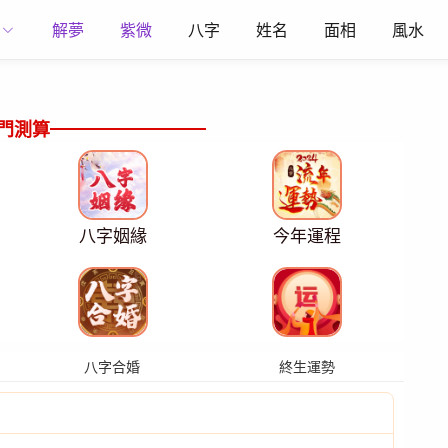
解夢
紫微
八字
姓名
面相
風水
門測算
八字姻緣
今年運程
八字合婚
終生運勢