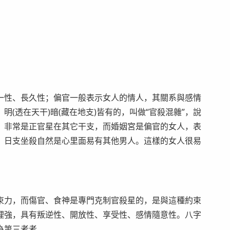
一性、長久性；偏官一般表示女人的情人，其關系與感情
(透在天干)暗(藏在地支)皆有的，叫做“官殺混雜”，說
。非常是正官星在其它干支，而婚姻宮是偏官的女人，表
，日支坐殺自然是心里面易有其他男人。這樣的女人很易
束力，而傷官、食神是專門克制官殺星的，是與這種約束
理強，具有叛逆性、開放性、享受性、感情隨意性。八字
為第三者者。