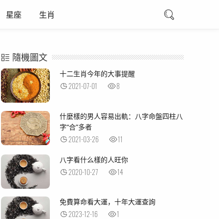
星座
生肖
隨機圖文
十二生肖今年的大事提醒
2021-07-01
8
什麼樣的男人容易出軌：八字命盤四柱八
字“合”多者
2021-03-26
11
八字看什么樣的人旺你
2020-10-27
14
免費算命看大運，十年大運查詢
2023-12-16
1