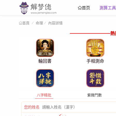
測算工具
首页
命理
內容詳情
首頁
熱
輪回書
手相測命
八字精批
紫微鬥數
您的姓名