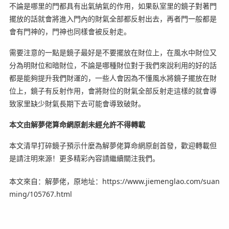
不論是哪里的門都具有出氣納氣的作用，如果臥室里的鏡子對著門
擺放的話就會將進入門內的財氣全部都反射出去，再者門一般都是
會有門神的，門神也同樣會被反射走。
需要注意的一點是鏡子最好是不要擺放在財位上，在風水中財位又
分為明財位和暗財位，不論是哪種財位對于我們來說利用的好的話
都是能夠提升我們財運的，一些人會因為不懂風水將鏡子擺放在財
位上，鏡子有反射作用，會將財位的財氣全部反射走這樣的就會導
致家里缺少財氣長期下去可能會導致破財。
本文由解夢佬算命網原創未經允許不得轉載
本文清早打碎鏡子預示什麼為解夢佬算命網原創首發，歡迎轉載但
是請注明來源！更多精彩內容請繼續關注我們。
本文來自：解夢佬，原地址：https://www.jiemenglao.com/suan
ming/105767.html