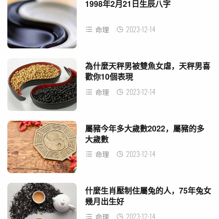
1998年2月21日生辰八字
2023-12-14
命理
為什麼天秤男被雙魚女虐，天秤男喜
歡你10個表現
2023-12-14
命理
屬豬今年多大歲數2022，屬豬的多
大歲數
2023-12-14
命理
什麼生肖壓制住屬兔的人，75年兔女
幾月出生好
2023-12-14
命理