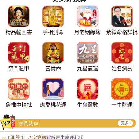
精品輪回書
手相測命
月老姻緣簿
紫微命格詳批
奇門遁甲
富貴命
九星氣運
姓名測試
詹惟中精批
戀愛桃花運
生命靈數
一生財運
熱門測算
更多
[ 測算 ]：八字算命
解析壹生命運起伏
>>