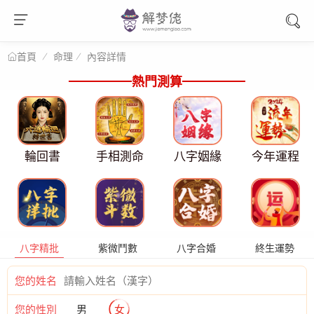
命理
內容詳情
首頁
熱門測算
輪回書
手相測命
八字姻緣
今年運程
八字精批
紫微鬥數
八字合婚
終生運勢
您的姓名
您的性別
男
女