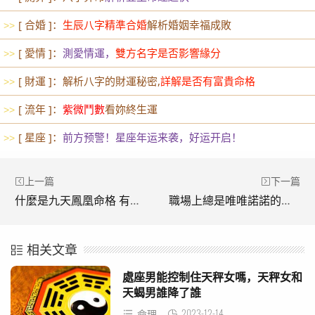
[ 合婚 ]：
生辰八字精準合婚
解析婚姻幸福成敗
>>
[ 愛情 ]：
測愛情運，
雙方名字是否影響緣分
>>
[ 財運 ]：解析八字的財運秘密,
詳解是否有富貴命格
>>
[ 流年 ]：
紫微鬥數
看妳終生運
>>
[ 星座 ]：
前方预警！星座年运来袭，好运开启！
>>
上一篇
下一篇
什麼是九天鳳凰命格 有什麼特征
職場上總是唯唯諾諾的星座
相关文章
處座男能控制住天秤女嗎，天秤女和
天蝎男誰降了誰
2023-12-14
命理