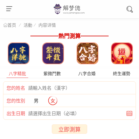
活動
内容详情
首页
熱門測算
八字精批
紫微鬥數
八字合婚
終生運勢
您的姓名
您的性別
男
女
出生日期
立即測算