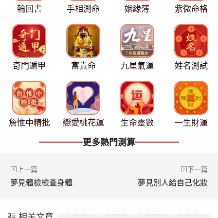
輪回書
手相測命
姻緣簿
紫微命格
奇門遁甲
富貴命
九星氣運
姓名測試
詹惟中精批
戀愛桃花運
生命靈數
一生財運
更多熱門測算
上一篇
下一篇
夢見體檢檢查身體
夢見別人給自己化妝
相关文章