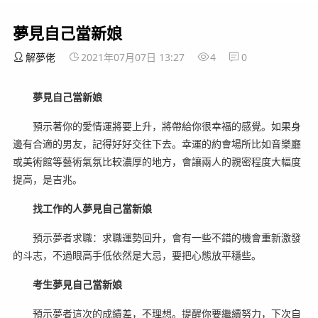
夢見自己當新娘
解夢佬
2021年07月07日 13:27
4
0
夢見自己當新娘
預示著你的愛情運將要上升，將帶給你很幸福的感覺。如果身
邊有合適的男友，記得好好交往下去。幸運的約會場所比如音樂廳
或美術館等藝術氣氛比較濃厚的地方，會讓兩人的親密程度大幅度
提高，是吉兆。
找工作的人夢見自己當新娘
預示夢者求職：求職運勢回升，會有一些不錯的機會重新激發
的斗志，不過眼高手低依然是大忌，要把心態放平穩些。
考生夢見自己當新娘
預示夢者這次的成績差，不理想。提醒你要繼續努力，下次自