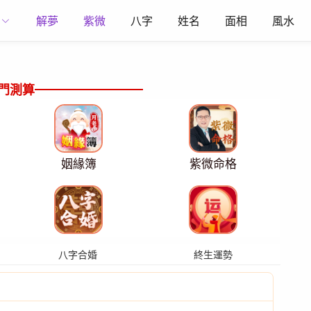
解夢
紫微
八字
姓名
面相
風水
門測算
姻緣簿
紫微命格
八字合婚
終生運勢