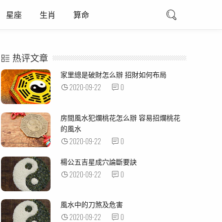
星座
生肖
算命
热评文章
家里總是破財怎么辦 招財如何布局
2020-09-22
0
房間風水犯爛桃花怎么辦 容易招爛桃花
的風水
2020-09-22
0
楊公五吉星成穴論斷要訣
2020-09-22
0
風水中的刀煞及危害
2020-09-22
0