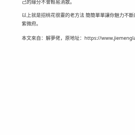
己的緣分不會輕易消散。
以上就是招桃花很靈的老方法 簡簡單單讓你魅力不
紫微府。
本文來自：解夢佬，原地址：https://www.jiemenglao.c