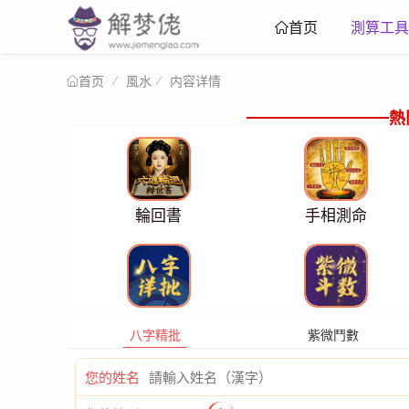
測算工具
首页
風水
内容详情
首页
熱
輪回書
手相測命
八字精批
紫微鬥數
您的姓名