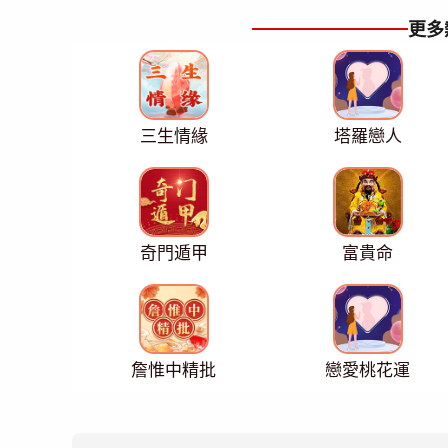
更多
三生情緣
塔羅戀人
奇門遁甲
富貴命
詹惟中精批
戀愛桃花運