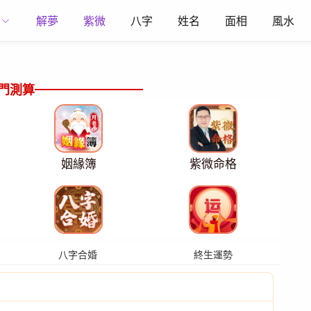
解夢
紫微
八字
姓名
面相
風水
門測算
姻緣簿
紫微命格
八字合婚
終生運勢