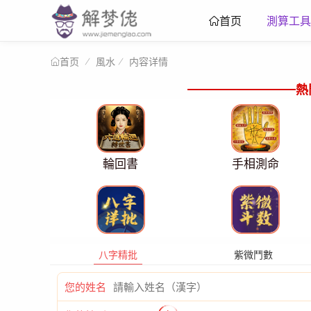
測算工具
首页
風水
内容详情
首页
熱
輪回書
手相測命
八字精批
紫微鬥數
您的姓名