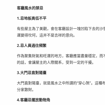
客廳風水的禁忌
1.忌地板高低不平
有些屋主為了美觀，會在客廳設計一塊凹陷下去的沙
運變得坎坷，這并不是吉祥的意向。
2.忌人員過往頻繁
作為聚集財氣和旺運的地方，客廳應當盡量穩定，而
的話，會讓屋主的人際關系，受到一定的干擾。
3.大門忌直對陽臺
大門直對陽臺，就是風水之中所謂的“穿心煞”。這種
分家散財。
4.客廳忌擺放動物角