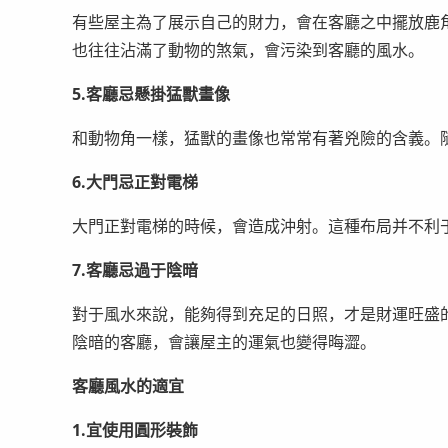
有些屋主為了展示自己的財力，會在客廳之中擺放鹿
也往往沾滿了動物的煞氣，會污染到客廳的風水。
5.客廳忌懸掛猛獸畫像
和動物角一樣，猛獸的畫像也常常有著兇險的含義。
6.大門忌正對電梯
大門正對電梯的時候，會造成沖射。這種布局并不利
7.客廳忌過于陰暗
對于風水來說，能夠得到充足的日照，才是財運旺盛
陰暗的客廳，會讓屋主的運氣也變得晦澀。
客廳風水的適宜
1.宜使用圓形裝飾