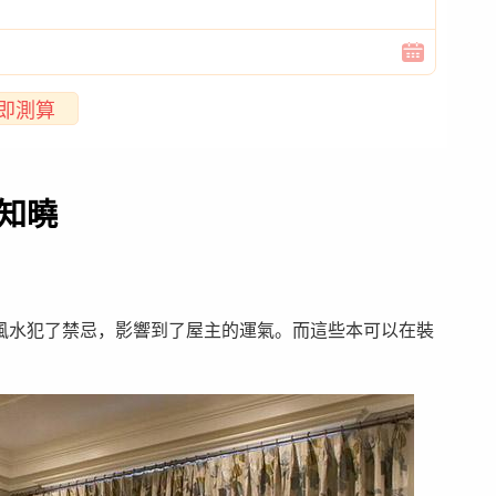
即測算
知曉
風水犯了禁忌，影響到了屋主的運氣。而這些本可以在裝
。