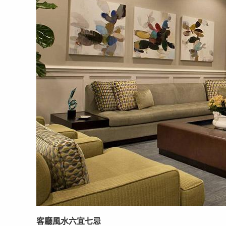
客廳風水六宜七忌