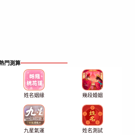
熱門測算
姓名姻緣
幾段婚姻
九星氣運
姓名測試