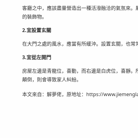
客廳之中，應該盡量營造出一種活潑融洽的氣氛來。
的裝飾物。
2.宜設置玄關
在大門之處的風水，應當有所緩沖。設置玄關，也常
3.宜從左開門
房屋左邊是青龍位，喜動，而右邊是白虎位，喜靜。
顛倒，則會導致家人糾紛。
本文來自：解夢佬，原地址：https://www.jiemenglao.c