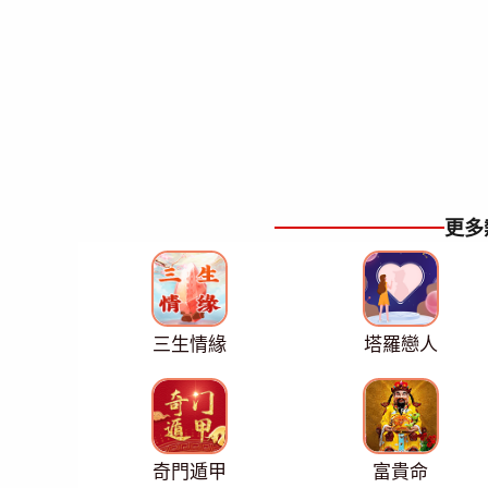
更多
三生情緣
塔羅戀人
奇門遁甲
富貴命