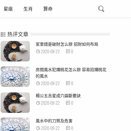
星座
生肖
算命
热评文章
家里總是破財怎么辦 招財如何布局
2020-09-22
0
房間風水犯爛桃花怎么辦 容易招爛桃花
的風水
2020-09-22
0
楊公五吉星成穴論斷要訣
2020-09-22
0
風水中的刀煞及危害
2020-09-22
0