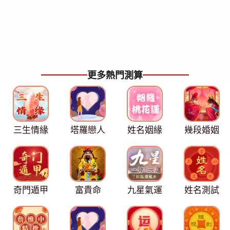
更多熱門測算
三生情緣
塔羅戀人
姓名姻緣
幾段婚姻
奇門遁甲
富貴命
九星氣運
姓名測試