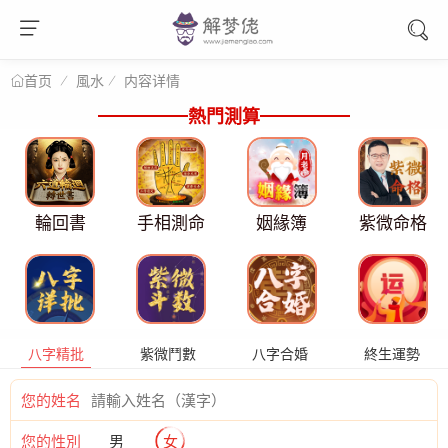
風水
内容详情
首页
熱門測算
輪回書
手相測命
姻緣簿
紫微命格
八字精批
紫微鬥數
八字合婚
終生運勢
您的姓名
您的性別
男
女