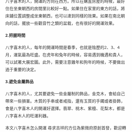
八字喜木的人，開運的方向在西方。所以在購置房屋的時候，最好
住在坐東朝西的房間里比較好一點。如果住在家里的東方的話，將
床鋪位置調整成坐東朝西，也可以達到同樣的效果。如果在南北朝
向的話，擺放一些觀音竹之類的盆栽，也有很好的開運效果。
2.把握時間
八字喜木的人，每年的開運時間是春季，也就是陰歷的2、3、4
月，運氣最為旺盛。在虎年和兔年的時候，容易遇到機遇和貴人，
可以試著大展宏圖。此外，需要注意雞年和狗年的時候，不要做出
過于重要的決定。
3.避免金屬飾品
八字喜木的人，尤其要避免一些金屬制的飾品，金克木，會給自己
帶來一些損害。木質的手串或者戒指，還有玉質的手鐲或者掛飾，
會是八字喜木人的開運好選擇。翡翠、桃木、紫檀、花梨木，都是
八字喜木人的旺運利器。
本文八字喜木怎么開運 尋求吉祥的方位為紫微府原創首發，歡迎轉