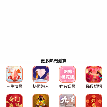
更多熱門測算
三生情緣
塔羅戀人
姓名姻緣
幾段婚姻