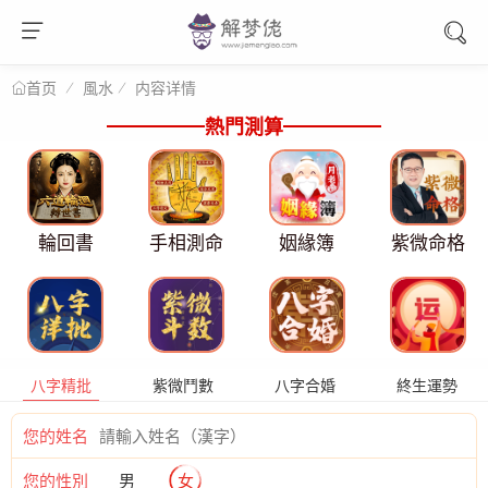
風水
内容详情
首页
熱門測算
輪回書
手相測命
姻緣簿
紫微命格
八字精批
紫微鬥數
八字合婚
終生運勢
您的姓名
您的性別
男
女