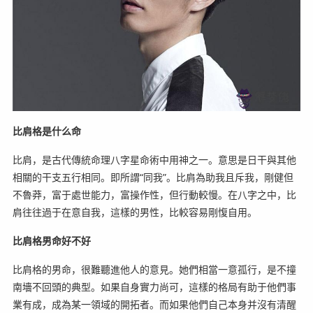
比肩格是什么命
比肩，是古代傳統命理八字星命術中用神之一。意思是日干與其他
相關的干支五行相同。即所謂“同我”。比肩為助我且斥我，剛健但
不魯莽，富于處世能力，富操作性，但行動較慢。在八字之中，比
肩往往過于在意自我，這樣的男性，比較容易剛愎自用。
比肩格男命好不好
比肩格的男命，很難聽進他人的意見。她們相當一意孤行，是不撞
南墻不回頭的典型。如果自身實力尚可，這樣的格局有助于他們事
業有成，成為某一領域的開拓者。而如果他們自己本身并沒有清醒