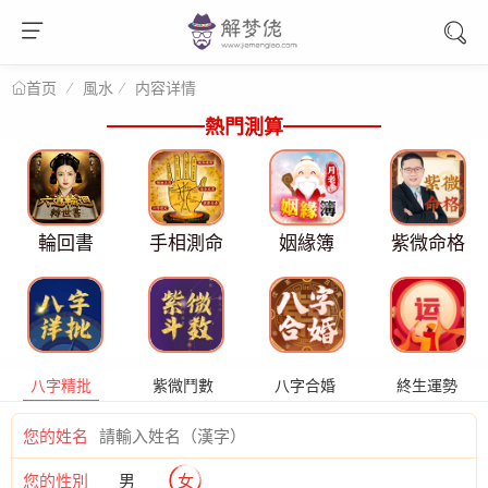
風水
内容详情
首页
熱門測算
輪回書
手相測命
姻緣簿
紫微命格
八字精批
紫微鬥數
八字合婚
終生運勢
您的姓名
您的性別
男
女