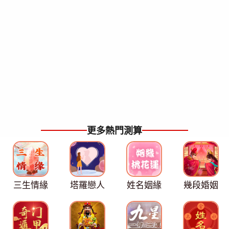
更多熱門測算
三生情緣
塔羅戀人
姓名姻緣
幾段婚姻