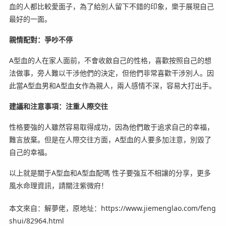
血的人都比較愛面子，為了給別人留下不錯的印象，樂于展現自己
最好的一面。
親情配對：爭吵不停
A型血的人在家人面前，不會收斂自己的性格，喜歡按照自己的想
法做事，旁人難以干涉他們的決定，但他們非常喜歡干涉別人。因
此當A型血男和A型血女作為親人，兩人感情不深，容易大打出手。
建議和注意事項：注重人際交往
性格要強的人雖然容易取得成功，因為他們敢于追求自己的幸福，
難言放棄。但是在人際交往方面，A型血的人要多加注意，別毀了
自己的幸福。
以上就是關于A型血和A型血配嗎 性子要強互不相讓的分享，更多
風水命理資訊，請關注紫微府！
本文來自：解夢佬，原地址：https://www.jiemenglao.com/feng
shui/82964.html