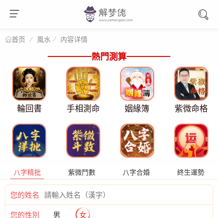
風水
内容详情
首页
熱門測算
輪回書
手相測命
姻緣簿
紫微命格
八字精批
紫微鬥數
八字合婚
終生運勢
您的姓名
您的性別
男
女