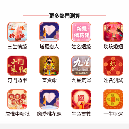
更多熱門測算
三生情緣
塔羅戀人
姓名姻緣
幾段婚姻
奇門遁甲
富貴命
九星氣運
姓名測試
詹惟中精批
戀愛桃花運
生命靈數
一生財運