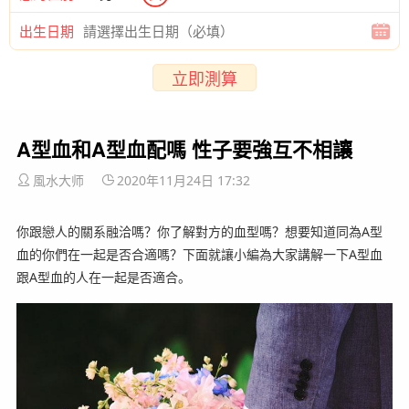
出生日期
立即測算
A型血和A型血配嗎 性子要強互不相讓
風水大师
2020年11月24日 17:32
你跟戀人的關系融洽嗎？你了解對方的血型嗎？想要知道同為A型
血的你們在一起是否合適嗎？下面就讓小編為大家講解一下A型血
跟A型血的人在一起是否適合。