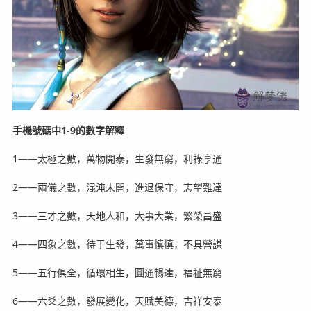
手機號碼中1-9的數字解釋
1——太極之數，萬物開泰，生發無窮，利祿亨通
2——兩儀之數，混沌未開，進退保守，志望難達
3——三才之數，天地人和，大事大業，繁榮昌盛
4——四象之數，待于生發，萬事慎慎，不具營謀
5——五行俱全，循環相生，圓通暢達，福祉無窮
6——六爻之數，發展變化，天賦美德，吉祥安泰