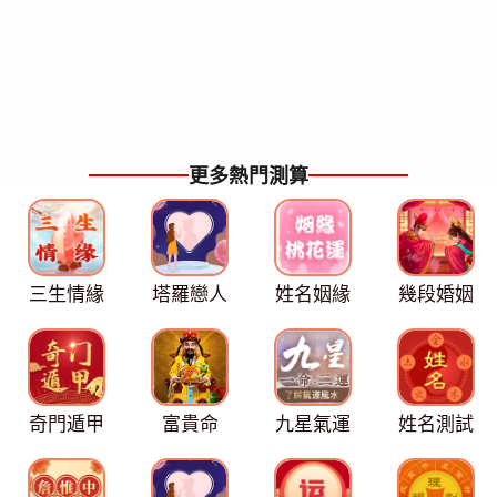
更多熱門測算
三生情緣
塔羅戀人
姓名姻緣
幾段婚姻
奇門遁甲
富貴命
九星氣運
姓名測試