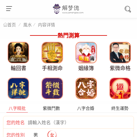
風水
内容详情
首页
熱門測算
輪回書
手相測命
姻緣簿
紫微命格
八字精批
紫微鬥數
八字合婚
終生運勢
您的姓名
您的性別
男
女