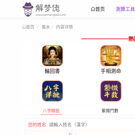
測算工具
首页
風水
内容详情
首页
熱
輪回書
手相測命
八字精批
紫微鬥數
您的姓名