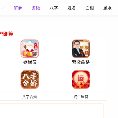
解夢
紫微
八字
姓名
面相
風水
門測算
姻緣簿
紫微命格
八字合婚
終生運勢