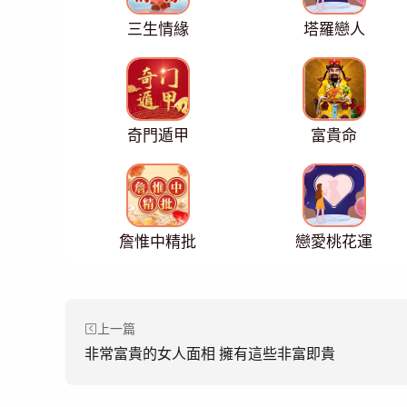
三生情緣
塔羅戀人
奇門遁甲
富貴命
詹惟中精批
戀愛桃花運
上一篇
非常富貴的女人面相 擁有這些非富即貴