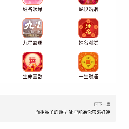
姓名姻緣
幾段婚姻
九星氣運
姓名測試
生命靈數
一生財運
下一篇
面相鼻子的類型 哪些能為你帶來好運