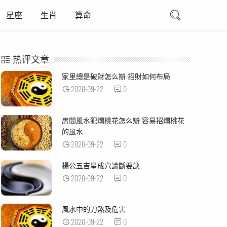
星座
生肖
算命
热评文章
家里總是破財怎么辦 招財如何布局
2020-09-22
0
房間風水犯爛桃花怎么辦 容易招爛桃花
的風水
2020-09-22
0
楊公五吉星成穴論斷要訣
2020-09-22
0
風水中的刀煞及危害
2020-09-22
0